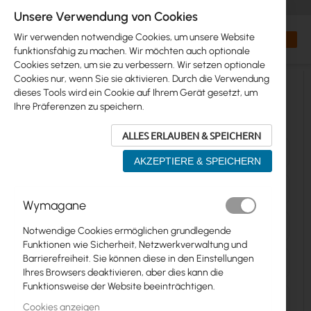
+48 32 302 29 10
orders@interprojekt.pl
Unsere Verwendung von Cookies
Währung
Search
Mein W
Wir verwenden notwendige Cookies, um unsere Website
funktionsfähig zu machen. Wir möchten auch optionale
Cookies setzen, um sie zu verbessern. Wir setzen optionale
Cookies nur, wenn Sie sie aktivieren. Durch die Verwendung
dieses Tools wird ein Cookie auf Ihrem Gerät gesetzt, um
Ihre Präferenzen zu speichern.
Kauf- und Rückgabebedingungen
ALLES ERLAUBEN & SPEICHERN
Rückgabebedingungen
AKZEPTIERE & SPEICHERN
Bestellung stornieren
Wymagane
Rechnungskorrekturen
Notwendige Cookies ermöglichen grundlegende
Funktionen wie Sicherheit, Netzwerkverwaltung und
Barrierefreiheit. Sie können diese in den Einstellungen
Internationaler Versand
Ihres Browsers deaktivieren, aber dies kann die
Funktionsweise der Website beeinträchtigen.
Versicherung
Cookies anzeigen