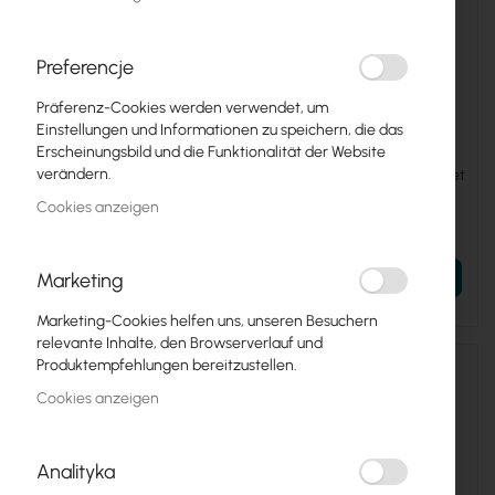
Preferencje
Präferenz-Cookies werden verwendet, um
Einstellungen und Informationen zu speichern, die das
MAXCABLE-UTP-CCA
SOLARIX-UTP-5E-BOX
Erscheinungsbild und die Funktionalität der Website
verändern.
Maxcable UTP CAT 5e
Solarix UTP CAT 5e Ethernet
Ethernet Cable BOX, CCA
Cable BOX, 100%Cu
Cookies anzeigen
34,55 €
84,27 €
42,50 €
103,65 €
Marketing
IN DEN WARENKORB
IN DEN WARENKORB
Marketing-Cookies helfen uns, unseren Besuchern
relevante Inhalte, den Browserverlauf und
Produktempfehlungen bereitzustellen.
Cookies anzeigen
Analityka