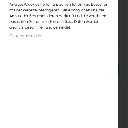
Analyse-Cookies helfen uns zu verstehen, wie Besucher
mit der Website interagieren. Sie ermöglichen uns, die
Anzahl der Besucher, deren Herkunft und die von ihnen
besuchten Seiten zu erfassen. Diese Daten werden
anonym gesammelt und gemeldet.
SOLARIX-UTP-5E-ZEW-BOX
UBIQUITI-UC-C6-CMR
Cookies anzeigen
SOLARIX :: Kabel UTP kat.5e
Ubiquiti UniFi Cable (UC-C6-
100% Cu (zewnętrzny) 305m
CMR)
BOX
107,83 €
151,22 €
132,63 €
186,00 €
IN DEN WARENKORB
IN DEN WARENKORB