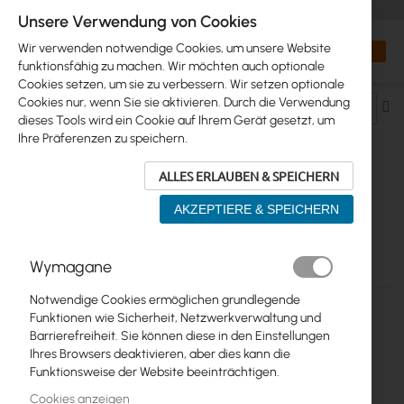
+48 32 302 29 10
orders@interprojekt.pl
Unsere Verwendung von Cookies
Währung
Search
Mein W
Wir verwenden notwendige Cookies, um unsere Website
funktionsfähig zu machen. Wir möchten auch optionale
Cookies setzen, um sie zu verbessern. Wir setzen optionale
Cookies nur, wenn Sie sie aktivieren. Durch die Verwendung
Ab
dieses Tools wird ein Cookie auf Ihrem Gerät gesetzt, um
so
Ihre Präferenzen zu speichern.
ALLES ERLAUBEN & SPEICHERN
LAN KABEL >...> ETHERNET UTP
AKZEPTIERE & SPEICHERN
13
Elemente
Wymagane
Notwendige Cookies ermöglichen grundlegende
Funktionen wie Sicherheit, Netzwerkverwaltung und
Barrierefreiheit. Sie können diese in den Einstellungen
Ihres Browsers deaktivieren, aber dies kann die
Funktionsweise der Website beeinträchtigen.
Cookies anzeigen