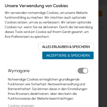
+48 32 302 29 10
orders@interprojekt.pl
Unsere Verwendung von Cookies
Währung
Search
Mein W
Wir verwenden notwendige Cookies, um unsere Website
funktionsfähig zu machen. Wir möchten auch optionale
Cookies setzen, um sie zu verbessern. Wir setzen optionale
Cookies nur, wenn Sie sie aktivieren. Durch die Verwendung
Ab
dieses Tools wird ein Cookie auf Ihrem Gerät gesetzt, um
so
Ihre Präferenzen zu speichern.
ALLES ERLAUBEN & SPEICHERN
SFP TO RJ45 ADAPTERS
AKZEPTIERE & SPEICHERN
4
Elemente
Wymagane
Notwendige Cookies ermöglichen grundlegende
Funktionen wie Sicherheit, Netzwerkverwaltung und
Barrierefreiheit. Sie können diese in den Einstellungen
Ihres Browsers deaktivieren, aber dies kann die
Funktionsweise der Website beeinträchtigen.
Cookies anzeigen