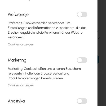
Preferencje
Präferenz-Cookies werden verwendet, um
Einstellungen und Informationen zu speichern, die das
UBIQUITI-UACC-CM-RJ45-1G
UBIQUITI-UACC-CM-RJ45-MG
Erscheinungsbild und die Funktionalität der Website
verändern.
Ubiquiti SFP to RJ45 module
Ubiquiti SFP+ to RJ45 module
(UACC-CM-RJ45-1G)
(UACC-CM-RJ45-MG)
Cookies anzeigen
13,43 €
53,92 €
16,52 €
66,32 €
Marketing
IN DEN WARENKORB
IN DEN WARENKORB
Marketing-Cookies helfen uns, unseren Besuchern
relevante Inhalte, den Browserverlauf und
Produktempfehlungen bereitzustellen.
Cookies anzeigen
Analityka