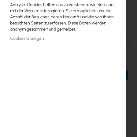
Analyse-Cookies helfen uns zu verstehen, wie Besucher
mit der Website interagieren. Sie ermöglichen uns, die
Anzahl der Besucher, deren Herkunft und die von ihnen
besuchten Seiten zu erfassen. Diese Daten werden
anonym gesammelt und gemeldet.
UBIQUITI-UACC-SFP-WIZARD
UBIQUITI-UACC-CM-RJ45-10G
Cookies anzeigen
Ubiquiti SFP Wizard -
Ubiquiti SFP+ to RJ45 module
SFP/QSFP module
(UACC-CM-RJ45-10G)
programmer and tester
42,61 €
44,06 €
(UACC-SFP-Wizard)
52,41 €
54,19 €
IN DEN WARENKORB
IN DEN WARENKORB
Ausverkauft