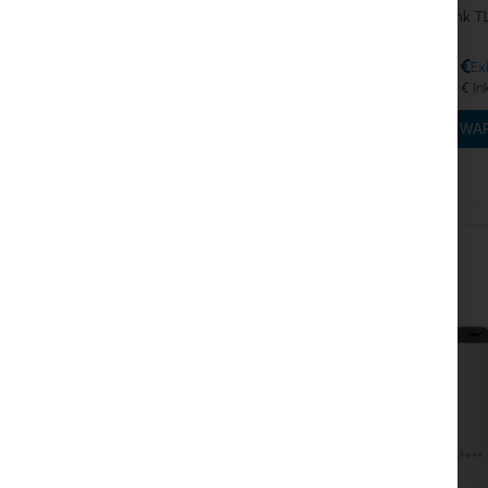
TP-Link T
51,68 €
63,57 €
IN DEN W