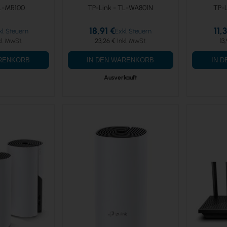
L-MR100
TP-Link - TL-WA801N
TP-
18,91 €
11,
23,26 €
13
ARENKORB
IN DEN WARENKORB
IN 
Ausverkauft