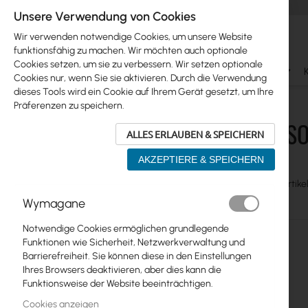
Unsere Verwendung von Cookies
Wir verwenden notwendige Cookies, um unsere Website
funktionsfähig zu machen. Wir möchten auch optionale
Cookies setzen, um sie zu verbessern. Wir setzen optionale
Ubiquiti
Mikrotik
WiFi & SOHO
Antennas
Cookies nur, wenn Sie sie aktivieren. Durch die Verwendung
dieses Tools wird ein Cookie auf Ihrem Gerät gesetzt, um Ihre
WiFi & SOHO
TP-Link
WiFi Router
Präferenzen zu speichern.
WIFI & S
ALLES ERLAUBEN & SPEICHERN
Skip
Ubiquiti
to
AKZEPTIERE & SPEICHERN
product
Mikrotik
list
Anzeigen
Liste
Table
Artike
als
WiFi & SOHO
Wymagane
Netzwerkkarten
Notwendige Cookies ermöglichen grundlegende
Funktionen wie Sicherheit, Netzwerkverwaltung und
IP-Kameras
Barrierefreiheit. Sie können diese in den Einstellungen
Ihres Browsers deaktivieren, aber dies kann die
LTE/5G Router
Funktionsweise der Website beeinträchtigen.
Switch
Cookies anzeigen