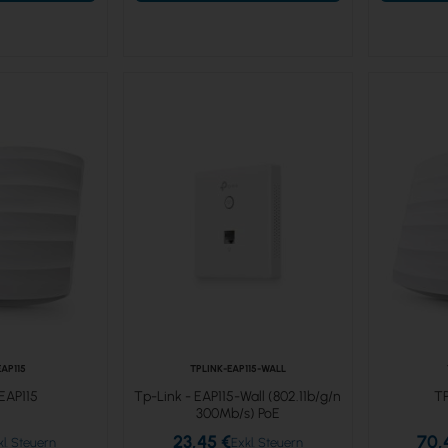
EAP115
TPLINK-EAP115-WALL
EAP115
Tp-Link - EAP115-Wall (802.11b/g/n
T
300Mb/s) PoE
23,45 €
70,