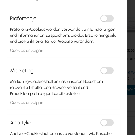
MESH-Systeme
Preferencje
ADSL-Router
Präferenz-Cookies werden verwendet, um Einstellungen
Mercusys
und Informationen zu speichern, die das Erscheinungsbild
und die Funktionalität der Website verändern.
WiFi Router
Cookies anzeigen
TPLINK-AC120
TP-Link Ar
WiFi Repeater
Marketing
Tenda
23,04 €
28,34 €
Marketing-Cookies helfen uns, unseren Besuchern
TP-Link
relevante Inhalte, den Browserverlauf und
IN DEN W
Netzwerkkarten und Adapter
Produktempfehlungen bereitzustellen.
Cookies anzeigen
IP-Kameras
WiFi-Repeater
Analityka
LTE/5G Router
Analyse-Cookies helfen uns zu verstehen, wie Besucher