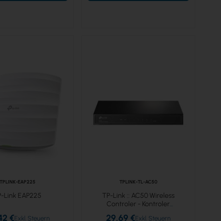
TPLINK-EAP225
TPLINK-TL-AC50
P-Link EAP225
TP-Link :: AC50 Wireless
Controler - Kontroler
bezprzewodowy
42 €
29,69 €