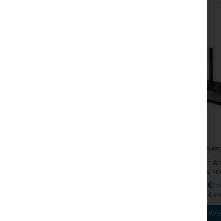
Koaxialkabel
Power Supply
Cabinets
GPON
LAN-Kabel
LAN-Router
LTE/5G-Router
TPLINK-AR
Medienkonverter
TP-Link :: A
MikroTik-Lizenzen
Dwupasmowy, gig
Wi‑Fi 6 
41,31 €
Überwachung, Smart Home IoT
50,81 €
Outdoor-WiFi-Geräte
IN DEN W