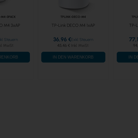
-M4-3PACK
TPLINK-DECO-M4
TPL
O M4 3xAP
TP-Link DECO M4 1xAP
TP-L
36,96 €
77,
45,46 €
94
ARENKORB
IN DEN WARENKORB
IN 
 Seite
te
ter