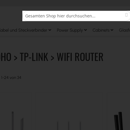
S
Search
Kabel und Steckverbinder
Power Supply
Cabinets
Glasf
OHO > TP-LINK > WIFI ROUTER
l
1
-
24
von
34