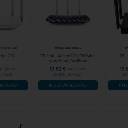
0-ARCHERC50
TPLINK-ARCHERC20
TP
cher C50
TP-Link :: Archer C20 (750Mb/s
TP-L
a/b/g/n/ac) DualBand
19,52 €
19,
24,01 €
24
ARENKORB
IN DEN WARENKORB
IN 