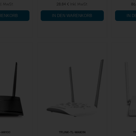
28,84 €
86
ARENKORB
IN DEN WARENKORB
IN 
L-MR100
TPLINK-TL-WA801N
T