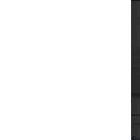
Funkverbindungen
RouterBOARD
Buchsen und Stecker
Überspannungsschutz
Ubiquiti UI Care Garantie
WiFi-Mesh
WiFi-Repeater
WiFi-Router
TPLINK-
TP-Link 
31,95 €