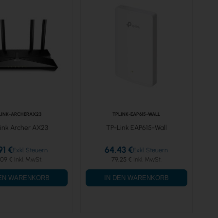
LINK-ARCHERAX23
TPLINK-EAP615-WALL
ink Archer AX23
TP-Link EAP615-Wall
91 €
64,43 €
,09 €
79,25 €
DEN WARENKORB
IN DEN WARENKORB