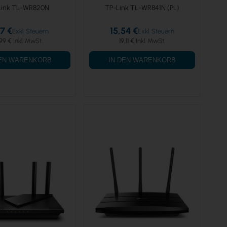
Link TL-WR820N
TP-Link TL-WR841N (PL)
37 €
15,54 €
,99 €
19,11 €
DEN WARENKORB
IN DEN WARENKORB