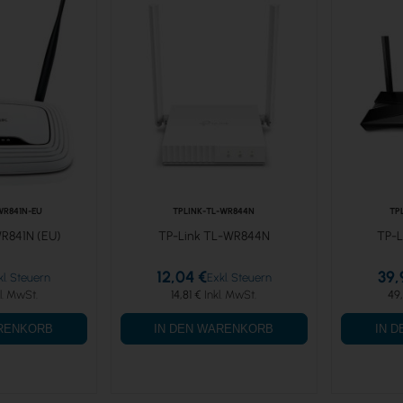
WR841N-EU
TPLINK-TL-WR844N
TP
R841N (EU)
TP-Link TL-WR844N
TP-L
12,04 €
39,
14,81 €
49
ARENKORB
IN DEN WARENKORB
IN 