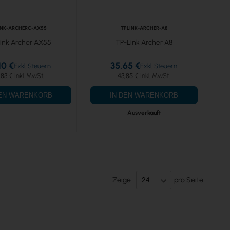
INK-ARCHERC-AX55
TPLINK-ARCHER-A8
ink Archer AX55
TP-Link Archer A8
10 €
35,65 €
,83 €
43,85 €
DEN WARENKORB
IN DEN WARENKORB
Ausverkauft
Zeige
pro Seite