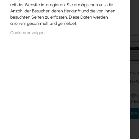
mit der Website interagieren. Sie ermöglichen uns, die
Kabelrouter
Anzahl der Besucher, deren Herkunft und die von ihnen
besuchten Seiten zu erfassen. Diese Daten werden
WiFi Router
anonym gesammelt und gemeldet.
WiFi4 Router
Cookies anzeigen
WiFi5 Router
WiFi6 Router
Switch
TP-LINK-TL-
MESH-Systeme
TP-Link TL-W
Antennas
12,95 €
15,93 €
Glasfasern
IN DEN W
Switch
Zugangspunkte