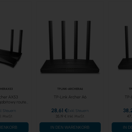
CHERAX53
TPLINK-ARCHERA6
T
rcher AX53
TP-Link Archer A6
TP-
abitowy router
AX3000
28,61 €
38,
35,19 €
47
ARENKORB
IN DEN WARENKORB
IN 