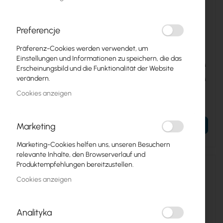
Preferencje
Präferenz-Cookies werden verwendet, um
Einstellungen und Informationen zu speichern, die das
UBIQUITI-FLEXHD-CM-3
UBIQUITI-UACC-LITE-AP-AM
Erscheinungsbild und die Funktionalität der Website
verändern.
Ubiquiti Ceiling Mount for
Ubiquiti UACC-Lite-AP-AM
Access Point FlexHD (FlexHD-
Cookies anzeigen
CM-3)
37,64 €
16,52 €
46,30 €
20,32 €
Marketing
IN DEN WARENKORB
IN DEN WARENKORB
Marketing-Cookies helfen uns, unseren Besuchern
relevante Inhalte, den Browserverlauf und
Produktempfehlungen bereitzustellen.
Cookies anzeigen
Analityka