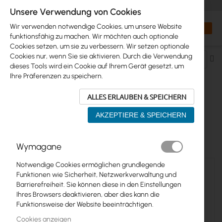
+48 32 302 29 10
orders@interprojekt.pl
Unsere Verwendung von Cookies
Währung
Search
Mein W
Wir verwenden notwendige Cookies, um unsere Website
funktionsfähig zu machen. Wir möchten auch optionale
Cookies setzen, um sie zu verbessern. Wir setzen optionale
Cookies nur, wenn Sie sie aktivieren. Durch die Verwendung
Ab
dieses Tools wird ein Cookie auf Ihrem Gerät gesetzt, um
so
Ihre Präferenzen zu speichern.
ALLES ERLAUBEN & SPEICHERN
FOR APS
AKZEPTIERE & SPEICHERN
17
Elemente
Wymagane
Notwendige Cookies ermöglichen grundlegende
Funktionen wie Sicherheit, Netzwerkverwaltung und
Barrierefreiheit. Sie können diese in den Einstellungen
Ihres Browsers deaktivieren, aber dies kann die
Funktionsweise der Website beeinträchtigen.
Cookies anzeigen