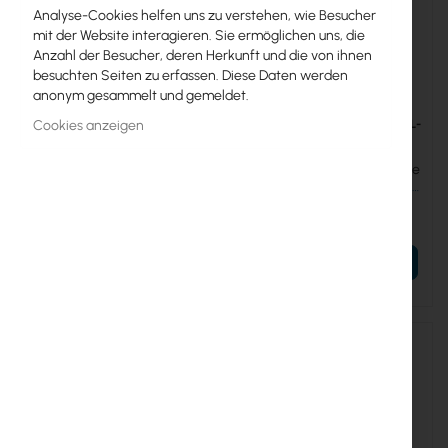
Analyse-Cookies helfen uns zu verstehen, wie Besucher
mit der Website interagieren. Sie ermöglichen uns, die
Anzahl der Besucher, deren Herkunft und die von ihnen
besuchten Seiten zu erfassen. Diese Daten werden
anonym gesammelt und gemeldet.
UBIQUITI-UACC-U7-COVER
UBIQUITI-UACC-U7-PRO-WALL-
Cookies anzeigen
FM
Ubiquiti U7 Cover (UACC-U7-
Cover)
Ubiquiti U7 Pro Wall Paintable
Flush Mount (UACC-U7-Pro-
31,31 €
Wall-FM)
31,31 €
38,51 €
38,51 €
IN DEN WARENKORB
IN DEN WARENKORB