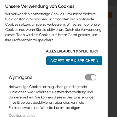
+48 32 302 29 10
orders@interprojekt.pl
Unsere Verwendung von Cookies
Währung
Search
Mein W
Wir verwenden notwendige Cookies, um unsere Website
funktionsfähig zu machen. Wir möchten auch optionale
Cookies setzen, um sie zu verbessern. Wir setzen optionale
Cookies nur, wenn Sie sie aktivieren. Durch die Verwendung
dieses Tools wird ein Cookie auf Ihrem Gerät gesetzt, um
Ihre Präferenzen zu speichern.
ALLES ERLAUBEN & SPEICHERN
AKZEPTIERE & SPEICHERN
Zum
Wymagane
Ende
der
Notwendige Cookies ermöglichen grundlegende
Bildgalerie
Funktionen wie Sicherheit, Netzwerkverwaltung und
springen
Barrierefreiheit. Sie können diese in den Einstellungen
Ihres Browsers deaktivieren, aber dies kann die
Funktionsweise der Website beeinträchtigen.
Cookies anzeigen