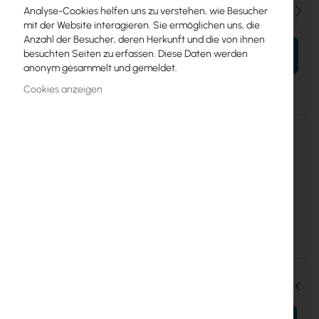
Menge
Analyse-Cookies helfen uns zu verstehen, wie Besucher
mit der Website interagieren. Sie ermöglichen uns, die
Anzahl der Besucher, deren Herkunft und die von ihnen
besuchten Seiten zu erfassen. Diese Daten werden
IN DEN WARENKORB
anonym gesammelt und gemeldet.
Cookies anzeigen
Mehr
FlexHD-CM-3
Informationen
810010070470
Ubiquiti
16
Ubiquiti Ceiling Mount for Access Point FlexHD (FlexHD-CM-3)
Zubehör und Ergänzungen:
Ubiquiti UniFi UAP-FlexHD (UAP-FlexHD)
144,35 €