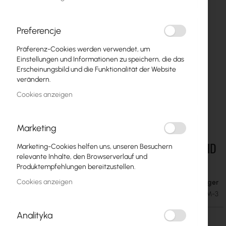
Preferencje
Präferenz-Cookies werden verwendet, um
Einstellungen und Informationen zu speichern, die das
Erscheinungsbild und die Funktionalität der Website
verändern.
Cookies anzeigen
Marketing
Ubiquiti Ceiling Mount for Access Point FlexHD
Zum
Marketing-Cookies helfen uns, unseren Besuchern
Anfang
(FlexHD-CM-3)
relevante Inhalte, den Browserverlauf und
der
Produktempfehlungen bereitzustellen.
Bildgalerie
Cookies anzeigen
Auf Lager
37,64 €
springen
46,30 €
SKU
UBIQUITI-FLEXHD-CM-3
Analityka