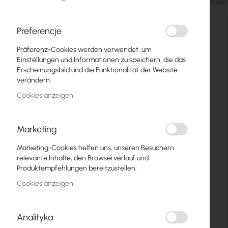
Inter Projekt S.A.
Preferencje
Wyczółkowskiego 10
Präferenz-Cookies werden verwendet, um
44-109 Gliwice
Einstellungen und Informationen zu speichern, die das
POLAND
Erscheinungsbild und die Funktionalität der Website
verändern.
Rechnungsdaten
Cookies anzeigen
Inter Projekt S.A.
Marszałkowska 68/70 lok.26
Marketing
00-545 Warszawa
Marketing-Cookies helfen uns, unseren Besuchern
USt-IdNr: PL6312516395
relevante Inhalte, den Browserverlauf und
Produktempfehlungen bereitzustellen.
Arbeitszeiten
Cookies anzeigen
Montag - Freitag
9:00 - 17:00
Analityka
Samstag - Sonntag