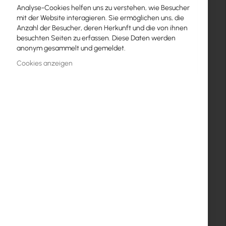
Analyse-Cookies helfen uns zu verstehen, wie Besucher
Geschlossen
mit der Website interagieren. Sie ermöglichen uns, die
Anzahl der Besucher, deren Herkunft und die von ihnen
Vertriebsabteilung
besuchten Seiten zu erfassen. Diese Daten werden
anonym gesammelt und gemeldet.
+48 32 302 2910
Cookies anzeigen
Reklamationen
+48 32 30 22 925
pomoc@interprojekt.pl
Logistik
+48 32 30 22 901
+48 881-488-461
logistyka@interprojekt.pl
Buchhaltung
+48 32 810 0044