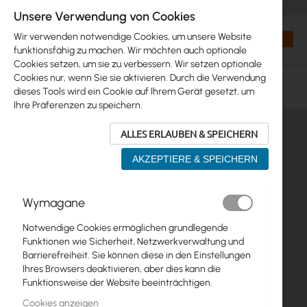
+48 32 302 29 10
orders@interprojekt.pl
Unsere Verwendung von Cookies
Währung
Search
Mein W
Wir verwenden notwendige Cookies, um unsere Website
funktionsfähig zu machen. Wir möchten auch optionale
Cookies setzen, um sie zu verbessern. Wir setzen optionale
KONTAKT
Cookies nur, wenn Sie sie aktivieren. Durch die Verwendung
dieses Tools wird ein Cookie auf Ihrem Gerät gesetzt, um
Ihre Präferenzen zu speichern.
ALLES ERLAUBEN & SPEICHERN
AKZEPTIERE & SPEICHERN
Wymagane
Notwendige Cookies ermöglichen grundlegende
Funktionen wie Sicherheit, Netzwerkverwaltung und
Barrierefreiheit. Sie können diese in den Einstellungen
Ihres Browsers deaktivieren, aber dies kann die
Funktionsweise der Website beeinträchtigen.
Cookies anzeigen