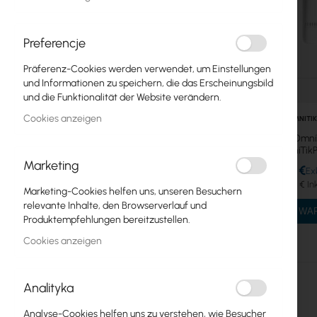
mANTbox, DynaDish
Preferencje
Metal, Groove, Netbox
Präferenz-Cookies werden verwendet, um Einstellungen
OmniTik
und Informationen zu speichern, die das Erscheinungsbild
und die Funktionalität der Website verändern.
SXT
Cookies anzeigen
RTB-OMNITIK
Zuhause und Büro
Mikrotik Omni
(RBOmniTik
LTE-Produkte
Marketing
91,74 €
112,84 €
IoT/LoRA Produkte
Marketing-Cookies helfen uns, unseren Besuchern
relevante Inhalte, den Browserverlauf und
IN DEN W
RouterBOARD platforms
Produktempfehlungen bereitzustellen.
Cookies anzeigen
Power supplies, Hot Swap
Gehäuse
Analityka
Antenne, mANT
Analyse-Cookies helfen uns zu verstehen, wie Besucher