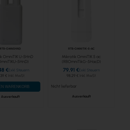
RTB-OMN5HND
RTB-OMNITIK-5-AC
ik OmniTIK U-5HnD
Mikrotik OmniTIK 5 ac
OmniTIKU-5HnD)
(RBOmniTikG-5HacD)
48 €
79,91 €
,39 €
98,29 €
Nicht lieferbar
DEN WARENKORB
Ausverkauft
Ausverkauft