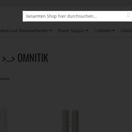
S
Search
Kabel und Steckverbinder
Power Supply
Cabinets
Glasf
>...> OMNITIK
mente