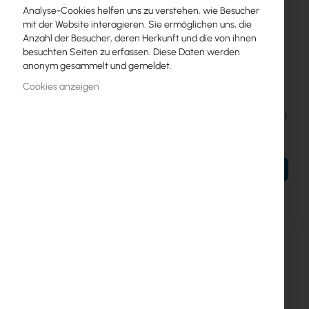
Analyse-Cookies helfen uns zu verstehen, wie Besucher
mit der Website interagieren. Sie ermöglichen uns, die
Anzahl der Besucher, deren Herkunft und die von ihnen
besuchten Seiten zu erfassen. Diese Daten werden
anonym gesammelt und gemeldet.
UBIQUITI-QUICK-MOUNT
UBIQUITI-60G-PM
Cookies anzeigen
Ubiquiti Toolless quick-
Ubiquiti 60G Precision
mount for Ubiquiti CPE
Alignment Mount (60G-PM)
products. (Quick-Mount)
15,38 €
60,86 €
18,92 €
74,86 €
IN DEN WARENKORB
IN DEN WARENKORB
Ausverkauft
Ausverkauft