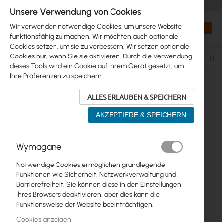
+48 32 302 29 10
orders@interprojekt.pl
Unsere Verwendung von Cookies
Währung
Search
Mein W
Wir verwenden notwendige Cookies, um unsere Website
funktionsfähig zu machen. Wir möchten auch optionale
Cookies setzen, um sie zu verbessern. Wir setzen optionale
Cookies nur, wenn Sie sie aktivieren. Durch die Verwendung
Ab
dieses Tools wird ein Cookie auf Ihrem Gerät gesetzt, um
so
Ihre Präferenzen zu speichern.
ALLES ERLAUBEN & SPEICHERN
MOUNTING
AKZEPTIERE & SPEICHERN
9
Elemente
Wymagane
Notwendige Cookies ermöglichen grundlegende
Funktionen wie Sicherheit, Netzwerkverwaltung und
Barrierefreiheit. Sie können diese in den Einstellungen
Ihres Browsers deaktivieren, aber dies kann die
Funktionsweise der Website beeinträchtigen.
Cookies anzeigen