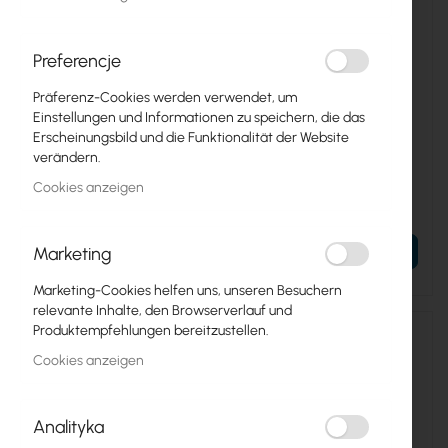
Preferencje
Präferenz-Cookies werden verwendet, um
Einstellungen und Informationen zu speichern, die das
UBIQUITI-ANTENNA-MOUNT
UBIQUITI-UISP-BOX
Erscheinungsbild und die Funktionalität der Website
verändern.
Ubiquiti Universal Antenna
Ubiquiti UISP-Box
Mount (UB-AM)
Cookies anzeigen
4,43 €
48,70 €
5,45 €
59,90 €
Marketing
IN DEN WARENKORB
IN DEN WARENKORB
Marketing-Cookies helfen uns, unseren Besuchern
relevante Inhalte, den Browserverlauf und
Produktempfehlungen bereitzustellen.
Cookies anzeigen
Analityka