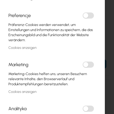
Preferencje
Präferenz-Cookies werden verwendet, um
Einstellungen und Informationen zu speichern, die das
TENDA-A15
TENDA-A9
Erscheinungsbild und die Funktionalität der Website
verändern.
Tenda A15
Tenda A9
Cookies anzeigen
23,65 €
13,91 €
29,09 €
17,11 €
Marketing
IN DEN WARENKORB
IN DEN WARENKORB
Marketing-Cookies helfen uns, unseren Besuchern
relevante Inhalte, den Browserverlauf und
Produktempfehlungen bereitzustellen.
Cookies anzeigen
Analityka