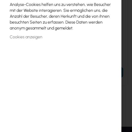
Analyse-Cookies helfen uns zu verstehen, wie Besucher
mit der Website interagieren. Sie ermöglichen uns, die
Anzahl der Besucher, deren Herkunft und die von ihnen
besuchten Seiten zu erfassen. Diese Daten werden
anonym gesammelt und gemeldet.
TENDA-A33
TENDA-A21
Cookies anzeigen
Tenda A33
Tenda A21
52,41 €
30,84 €
64,46 €
37,93 €
IN DEN WARENKORB
IN DEN WARENKORB