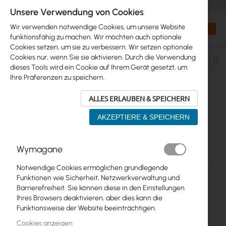
+48 32 302 29 10
orders@interprojekt.pl
Unsere Verwendung von Cookies
Währung
Search
Mein W
Wir verwenden notwendige Cookies, um unsere Website
funktionsfähig zu machen. Wir möchten auch optionale
Cookies setzen, um sie zu verbessern. Wir setzen optionale
Cookies nur, wenn Sie sie aktivieren. Durch die Verwendung
Ab
dieses Tools wird ein Cookie auf Ihrem Gerät gesetzt, um
so
Ihre Präferenzen zu speichern.
ALLES ERLAUBEN & SPEICHERN
WIFI & SOHO > TENDA > WIFI REPEATER
AKZEPTIERE & SPEICHERN
4
Elemente
Wymagane
Notwendige Cookies ermöglichen grundlegende
Funktionen wie Sicherheit, Netzwerkverwaltung und
Barrierefreiheit. Sie können diese in den Einstellungen
Ihres Browsers deaktivieren, aber dies kann die
Funktionsweise der Website beeinträchtigen.
Cookies anzeigen