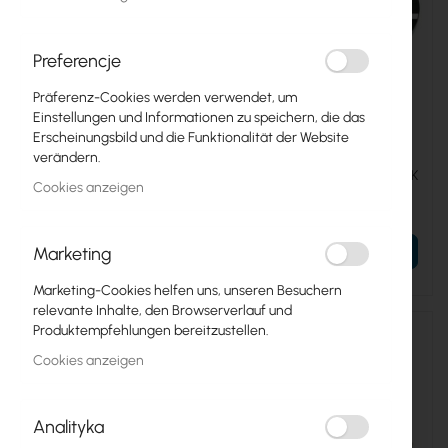
Preferencje
Präferenz-Cookies werden verwendet, um
Einstellungen und Informationen zu speichern, die das
XT-C
XT-P025-B
Erscheinungsbild und die Funktionalität der Website
verändern.
Fiber Optic Splice Tray
Fiber Optic Splice Tray
Tycon C (72)
Tracom P025 (12/24) BLACK
Cookies anzeigen
3,41 €
1,40 €
4,19 €
1,72 €
Marketing
IN DEN WARENKORB
IN DEN WARENKORB
Marketing-Cookies helfen uns, unseren Besuchern
relevante Inhalte, den Browserverlauf und
Produktempfehlungen bereitzustellen.
Cookies anzeigen
Analityka