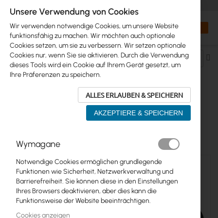
+48 32 302 29 10
orders@interprojekt.pl
Unsere Verwendung von Cookies
Währung
Search
Mein W
Wir verwenden notwendige Cookies, um unsere Website
funktionsfähig zu machen. Wir möchten auch optionale
Cookies setzen, um sie zu verbessern. Wir setzen optionale
Cookies nur, wenn Sie sie aktivieren. Durch die Verwendung
Ab
dieses Tools wird ein Cookie auf Ihrem Gerät gesetzt, um
so
Ihre Präferenzen zu speichern.
ALLES ERLAUBEN & SPEICHERN
GLASFASERN > SPLEISSKASSETTEN
AKZEPTIERE & SPEICHERN
11
Elemente
Wymagane
Notwendige Cookies ermöglichen grundlegende
Funktionen wie Sicherheit, Netzwerkverwaltung und
Barrierefreiheit. Sie können diese in den Einstellungen
Ihres Browsers deaktivieren, aber dies kann die
Funktionsweise der Website beeinträchtigen.
Cookies anzeigen