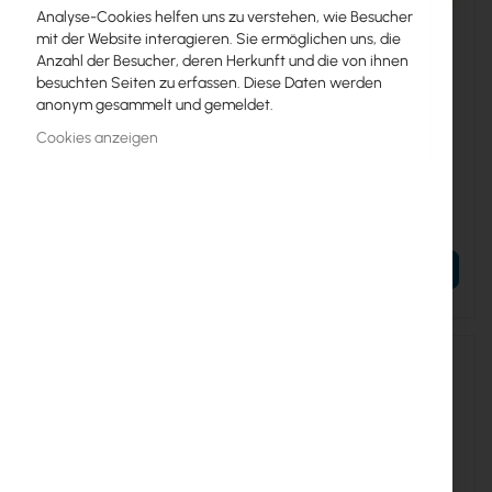
Analyse-Cookies helfen uns zu verstehen, wie Besucher
mit der Website interagieren. Sie ermöglichen uns, die
Anzahl der Besucher, deren Herkunft und die von ihnen
besuchten Seiten zu erfassen. Diese Daten werden
anonym gesammelt und gemeldet.
XT-P037
XT-P037-V2
Cookies anzeigen
Fiber Optic Splice Tray
Fiber Optic Splice Tray
Tracom P037 (6/12)
Tracom P037 (6/12) v.2
1,20 €
1,22 €
1,48 €
1,50 €
IN DEN WARENKORB
IN DEN WARENKORB