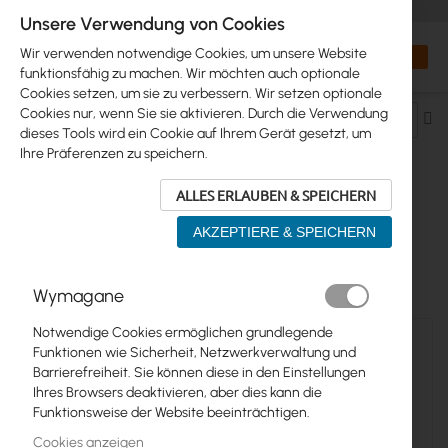
+48 32 302 29 10
orders@interprojekt.pl
Unsere Verwendung von Cookies
Währung
Search
Mein W
Wir verwenden notwendige Cookies, um unsere Website
funktionsfähig zu machen. Wir möchten auch optionale
Cookies setzen, um sie zu verbessern. Wir setzen optionale
Cookies nur, wenn Sie sie aktivieren. Durch die Verwendung
Ab
dieses Tools wird ein Cookie auf Ihrem Gerät gesetzt, um
so
Ihre Präferenzen zu speichern.
ALLES ERLAUBEN & SPEICHERN
RACK MOUNT
AKZEPTIERE & SPEICHERN
24
Elemente
Wymagane
Notwendige Cookies ermöglichen grundlegende
Funktionen wie Sicherheit, Netzwerkverwaltung und
Barrierefreiheit. Sie können diese in den Einstellungen
Ihres Browsers deaktivieren, aber dies kann die
Funktionsweise der Website beeinträchtigen.
Cookies anzeigen