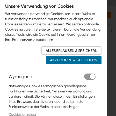
+48 32 302 29 10
orders@interprojekt.pl
Unsere Verwendung von Cookies
Währung
Search
Mein W
Wir verwenden notwendige Cookies, um unsere Website
funktionsfähig zu machen. Wir möchten auch optionale
Cookies setzen, um sie zu verbessern. Wir setzen optionale
Cookies nur, wenn Sie sie aktivieren. Durch die Verwendung
Ab
dieses Tools wird ein Cookie auf Ihrem Gerät gesetzt, um
so
Ihre Präferenzen zu speichern.
ALLES ERLAUBEN & SPEICHERN
SFP MULTI-MODE MODULES
AKZEPTIERE & SPEICHERN
9
Elemente
Wymagane
Notwendige Cookies ermöglichen grundlegende
Funktionen wie Sicherheit, Netzwerkverwaltung und
Barrierefreiheit. Sie können diese in den Einstellungen
Ihres Browsers deaktivieren, aber dies kann die
Funktionsweise der Website beeinträchtigen.
Cookies anzeigen