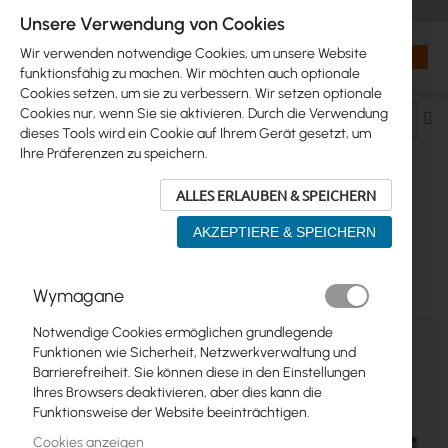
+48 32 302 29 10
orders@interprojekt.pl
Unsere Verwendung von Cookies
Währung
Search
Mein W
Wir verwenden notwendige Cookies, um unsere Website
funktionsfähig zu machen. Wir möchten auch optionale
Cookies setzen, um sie zu verbessern. Wir setzen optionale
Cookies nur, wenn Sie sie aktivieren. Durch die Verwendung
Ab
dieses Tools wird ein Cookie auf Ihrem Gerät gesetzt, um
so
Ihre Präferenzen zu speichern.
ALLES ERLAUBEN & SPEICHERN
MIKROTIK >...> CWDM
AKZEPTIERE & SPEICHERN
18
Elemente
Wymagane
Notwendige Cookies ermöglichen grundlegende
Funktionen wie Sicherheit, Netzwerkverwaltung und
Barrierefreiheit. Sie können diese in den Einstellungen
Ihres Browsers deaktivieren, aber dies kann die
Funktionsweise der Website beeinträchtigen.
Cookies anzeigen