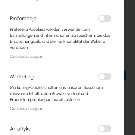
Preferencje
Präferenz-Cookies werden verwendet, um
Einstellungen und Informationen zu speichern, die das
RTB-S+C47DLC10D
RTB-S+C49DLC10D
Erscheinungsbild und die Funktionalität der Website
verändern.
Mikrotik S+C47DLC10D
Mikrotik S+C49DLC10D
(Mikrotik)
(Mikrotik)
Cookies anzeigen
69,57 €
69,57 €
85,57 €
85,57 €
Marketing
IN DEN WARENKORB
IN DEN WARENKORB
Ausverkauft
Ausverkauft
Marketing-Cookies helfen uns, unseren Besuchern
relevante Inhalte, den Browserverlauf und
Produktempfehlungen bereitzustellen.
Cookies anzeigen
Analityka