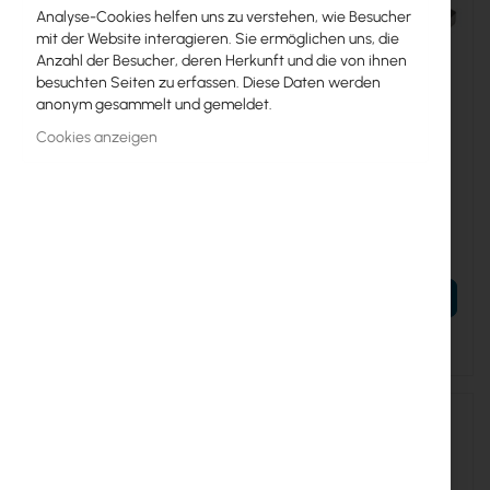
Analyse-Cookies helfen uns zu verstehen, wie Besucher
mit der Website interagieren. Sie ermöglichen uns, die
Anzahl der Besucher, deren Herkunft und die von ihnen
besuchten Seiten zu erfassen. Diese Daten werden
anonym gesammelt und gemeldet.
Cookies anzeigen
RTB-S+C51DLC10D
RTB-S+C53DLC10D
Mikrotik S+C51DLC10D
Mikrotik S+C53DLC10D
(Mikrotik)
(Mikrotik)
91,31 €
79,83 €
112,31 €
98,19 €
IN DEN WARENKORB
IN DEN WARENKORB
Ausverkauft
Ausverkauft