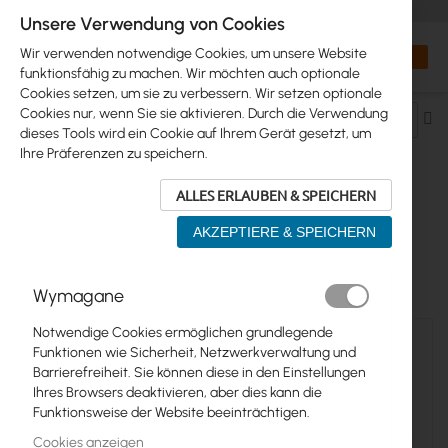
+48 32 302 29 10
orders@interprojekt.pl
Unsere Verwendung von Cookies
Währung
Search
Mein W
Wir verwenden notwendige Cookies, um unsere Website
funktionsfähig zu machen. Wir möchten auch optionale
Cookies setzen, um sie zu verbessern. Wir setzen optionale
Cookies nur, wenn Sie sie aktivieren. Durch die Verwendung
Ab
dieses Tools wird ein Cookie auf Ihrem Gerät gesetzt, um
so
Ihre Präferenzen zu speichern.
ALLES ERLAUBEN & SPEICHERN
MIKROTIK >...> SXT
AKZEPTIERE & SPEICHERN
12
Elemente
Wymagane
Notwendige Cookies ermöglichen grundlegende
Funktionen wie Sicherheit, Netzwerkverwaltung und
Barrierefreiheit. Sie können diese in den Einstellungen
Ihres Browsers deaktivieren, aber dies kann die
Funktionsweise der Website beeinträchtigen.
Cookies anzeigen