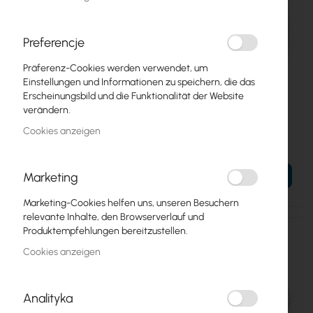
Preferencje
Präferenz-Cookies werden verwendet, um
Einstellungen und Informationen zu speichern, die das
RTB-RBSXTG-5HPACD-SA
RTB-RBSXTSQ2ND
Erscheinungsbild und die Funktionalität der Website
verändern.
Mikrotik SXT SA5 ac
Mikrotik SXTsq Lite2
(RBSXTG-5HPacD-SA)
(RBSXTsq2nD) Mikrotik
Cookies anzeigen
78,26 €
24,73 €
96,26 €
30,42 €
Marketing
IN DEN WARENKORB
IN DEN WARENKORB
Marketing-Cookies helfen uns, unseren Besuchern
relevante Inhalte, den Browserverlauf und
Produktempfehlungen bereitzustellen.
Cookies anzeigen
Analityka