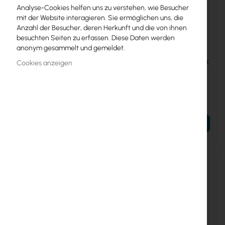
Analyse-Cookies helfen uns zu verstehen, wie Besucher
mit der Website interagieren. Sie ermöglichen uns, die
Anzahl der Besucher, deren Herkunft und die von ihnen
besuchten Seiten zu erfassen. Diese Daten werden
anonym gesammelt und gemeldet.
RTB-RBSXTSQ5ND
RTB-RBLHGG-5ACD-XL4PACK
Cookies anzeigen
Mikrotik SXTsq Lite5
Mikrotik LHG XL 5 ac - 4
(RBSXTsq5nD)
pack (RBLHGG-5ACD-
XL4pack)
31,31 €
303,49 €
38,51 €
373,29 €
IN DEN WARENKORB
IN DEN WARENKORB