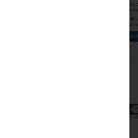
MikroTik S+31DLC
SM Modul 
48,26 €
59,36 €
IN DEN W