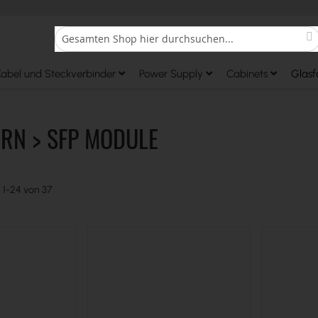
S
Search
Kabel und Steckverbinder
Power Supply
Cabinets
Glasf
RN > SFP MODULE
l
1
-
24
von
37