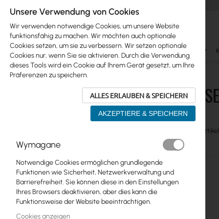
Unsere Verwendung von Cookies
Wir verwenden notwendige Cookies, um unsere Website
funktionsfähig zu machen. Wir möchten auch optionale
Cookies setzen, um sie zu verbessern. Wir setzen optionale
Ubiquiti
Mikrotik
WiFi & SOHO
Antennas
Cookies nur, wenn Sie sie aktivieren. Durch die Verwendung
dieses Tools wird ein Cookie auf Ihrem Gerät gesetzt, um Ihre
Glasfasern
SFP Module
Präferenzen zu speichern.
GLASFASE
ALLES ERLAUBEN & SPEICHERN
Skip
Ubiquiti
to
AKZEPTIERE & SPEICHERN
product
Mikrotik
list
Anzeigen
Liste
Table
Artike
als
WiFi & SOHO
Wymagane
Antennas
Notwendige Cookies ermöglichen grundlegende
Funktionen wie Sicherheit, Netzwerkverwaltung und
Glasfasern
Barrierefreiheit. Sie können diese in den Einstellungen
Ihres Browsers deaktivieren, aber dies kann die
Kabel
Funktionsweise der Website beeinträchtigen.
Patchkabel
Cookies anzeigen