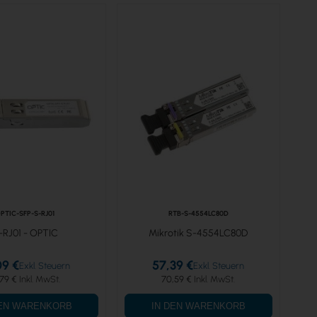
PTIC-SFP-S-RJ01
RTB-S-4554LC80D
-RJ01 - OPTIC
Mikrotik S-4554LC80D
09 €
57,39 €
,79 €
70,59 €
DEN WARENKORB
IN DEN WARENKORB