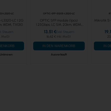
03-L3320-LC
OPTIC-SFP-S1205-L3320-LC
R
-L3320-LC 1.2G
OPTIC SFP module (1pcs)
Mikrotik S
m, WDM, TX1310
1.25Gbps, LC SM, 20km, WDM,
TX1550/RX1310
13,51 €
19,
16,62 €
23
ARENKORB
IN DEN WARENKORB
IN 
y Unknown
Ausverkauft
 Seite
te
ter