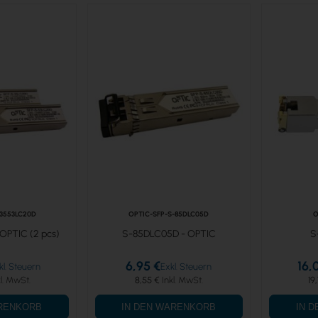
-3553LC20D
OPTIC-SFP-S-85DLC05D
O
OPTIC (2 pcs)
S-85DLC05D - OPTIC
S
6,95 €
16,
8,55 €
19
ARENKORB
IN DEN WARENKORB
IN 