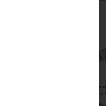
Überspannungsschutz
Ubiquiti UI Care Garantie
WiFi-Mesh
WiFi-Repeater
WiFi-Router
RTB-SFP-S-
Mikrotik S
11,13 €