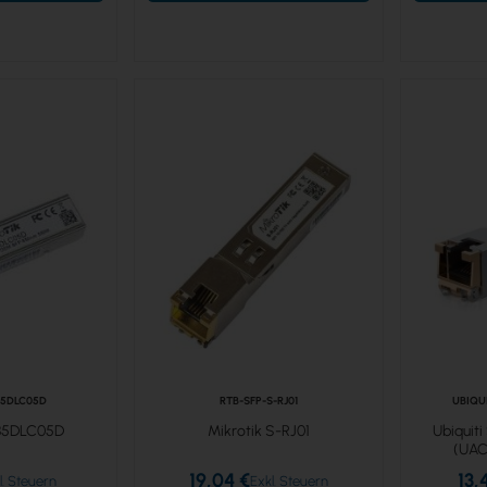
85DLC05D
RTB-SFP-S-RJ01
UBIQU
-85DLC05D
Mikrotik S-RJ01
Ubiquit
(UA
19,04 €
13,