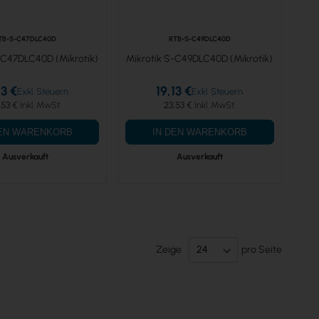
TB-S-C47DLC40D
RTB-S-C49DLC40D
-C47DLC40D (Mikrotik)
Mikrotik S-C49DLC40D (Mikrotik)
13 €
19,13 €
,53 €
23,53 €
DEN WARENKORB
IN DEN WARENKORB
Ausverkauft
Ausverkauft
Zeige
pro Seite