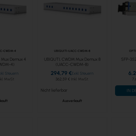
CC-CWDM-4
UBIQUITI-UACC-CWDM-8
OPTI
 Mux Demux 4
UBIQUTI, CWDM Mux Demux 8
SFP-35
WDM-4)
(UACC-CWDM-8)
294,79 €
6,2
362,59 €
7,
Nicht lieferbar
IN 
kauft
Ausverkauft