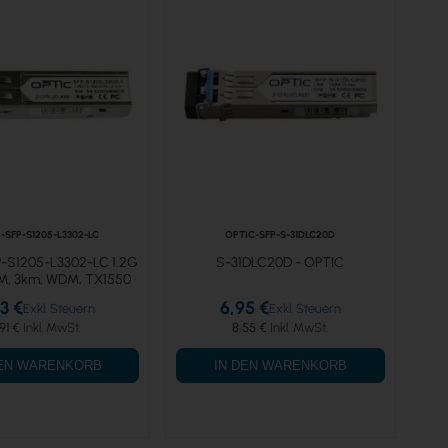
-SFP-S1205-L3302-LC
OPTIC-SFP-S-31DLC20D
-S1205-L3302-LC 1.2G
S-31DLC20D - OPTIC
SM, 3km, WDM, TX1550
3 €
6,95 €
91 €
8,55 €
DEN WARENKORB
IN DEN WARENKORB