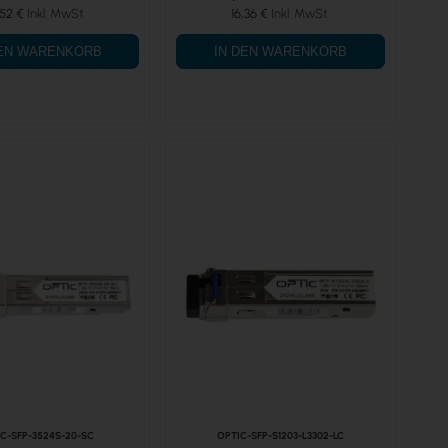
,52 €
16,36 €
DEN WARENKORB
IN DEN WARENKORB
C-SFP-3524S-20-SC
OPTIC-SFP-S1203-L3302-LC