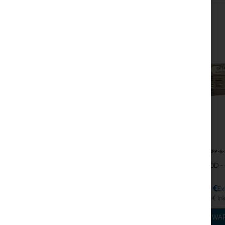
GPON
LAN-Kabel
LAN-Router
LTE/5G-Router
Medienkonverter
MikroTik-Lizenzen
Überwachung, Smart Home IoT
OPTIC-SFP-S
Outdoor-WiFi-Geräte
S-3553LC20D - 
Funkverbindungen
15,04 €
18,50 €
RouterBOARD
IN DEN W
Buchsen und Stecker