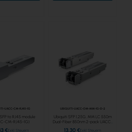
ITI-UACC-CM-RJ45-1G
UBIQUITI-UACC-OM-MM-1G-D-2
i SFP to RJ45 module
Ubiquiti SFP 1,25G, MM LC 550m
CC-CM-RJ45-1G)
Dual-Fiber 850nm 2-pack UACC-
OM-MM-1G-D-2 / UF-MM-1G
43 €
13,30 €