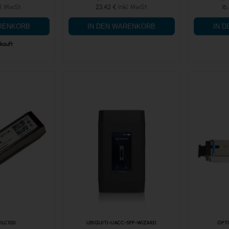
23,42 €
16
ARENKORB
IN DEN WARENKORB
IN 
kauft
DLC10D
UBIQUITI-UACC-SFP-WIZARD
OPTI