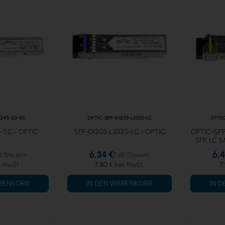
324S-20-SC
OPTIC-SFP-D1203-L3320-LC
OPTIC
-SC - OPTIC
SFP-D1203-L3320-LC - OPTIC
OPTIC-SFP
SFP, LC 
6,34 €
6,4
7,80 €
7,
ARENKORB
IN DEN WARENKORB
IN 