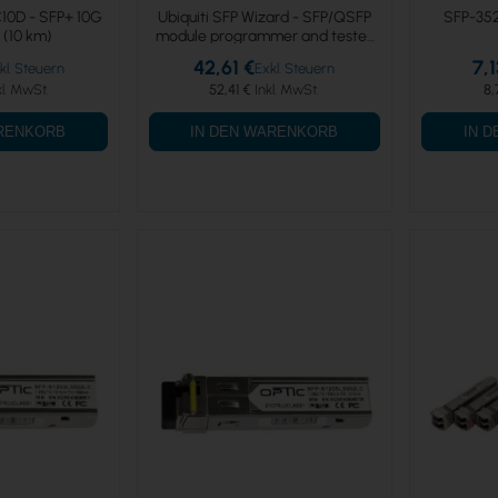
10D - SFP+ 10G
Ubiquiti SFP Wizard - SFP/QSFP
SFP-35
(10 km)
module programmer and tester
(UACC-SFP-Wizard)
42,61 €
7,1
52,41 €
8,
ARENKORB
IN DEN WARENKORB
IN 