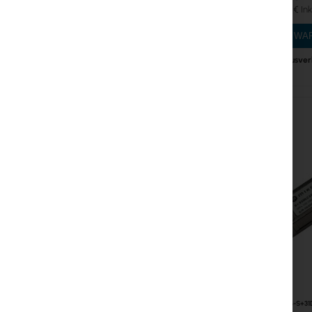
13,69 €
IN DEN W
Ausver
RTB-S+31