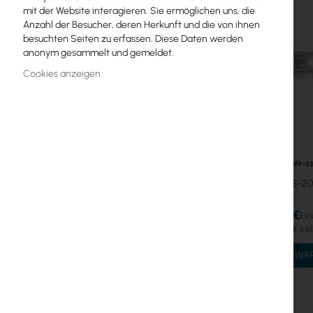
mit der Website interagieren. Sie ermöglichen uns, die
Zubehör
Anzahl der Besucher, deren Herkunft und die von ihnen
besuchten Seiten zu erfassen. Diese Daten werden
Patchfelder
anonym gesammelt und gemeldet.
Cookies anzeigen
Splitter
Spleißkassetten
Dämpfungsglieder
Abspannklemmen
OPTIC-SFP-5
SFP-5324S-20
Switch
7,65 €
Zugangspunkte
9,41 €
Koaxialkabel
IN DEN W
Power Supply
Cabinets