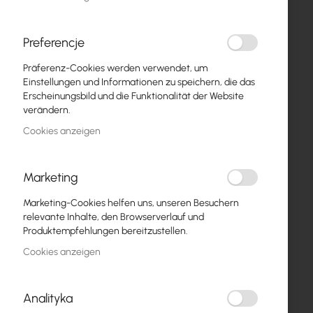
Preferencje
Präferenz-Cookies werden verwendet, um
Einstellungen und Informationen zu speichern, die das
Erscheinungsbild und die Funktionalität der Website
verändern.
UBIQUITI-AIRFIBER3X
Cookies anzeigen
Ubiquiti AirFiber X 3 GHz (AF-
3X)
595,10 €
Marketing
731,97 €
IN DEN WARENKORB
Marketing-Cookies helfen uns, unseren Besuchern
relevante Inhalte, den Browserverlauf und
Ausverkauft
Produktempfehlungen bereitzustellen.
Cookies anzeigen
Analityka