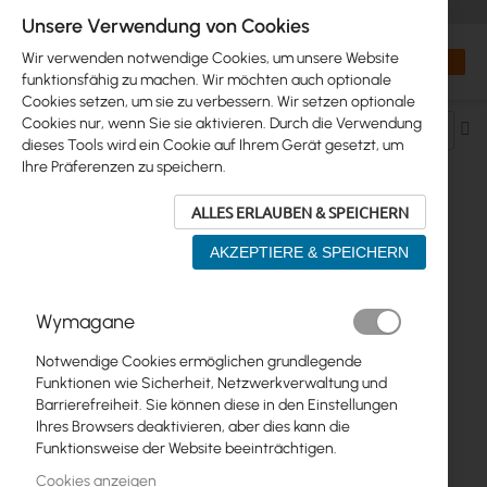
+48 32 302 29 10
orders@interprojekt.pl
Unsere Verwendung von Cookies
Währung
Search
Mein W
Wir verwenden notwendige Cookies, um unsere Website
funktionsfähig zu machen. Wir möchten auch optionale
Cookies setzen, um sie zu verbessern. Wir setzen optionale
Cookies nur, wenn Sie sie aktivieren. Durch die Verwendung
Ab
dieses Tools wird ein Cookie auf Ihrem Gerät gesetzt, um
so
Ihre Präferenzen zu speichern.
ALLES ERLAUBEN & SPEICHERN
FUNKVERBINDUNGEN >...>
AKZEPTIERE & SPEICHERN
FUNKVERBINDUNGEN 3.5GHZ
Wymagane
1
Artikel
Notwendige Cookies ermöglichen grundlegende
Funktionen wie Sicherheit, Netzwerkverwaltung und
Barrierefreiheit. Sie können diese in den Einstellungen
Ihres Browsers deaktivieren, aber dies kann die
Funktionsweise der Website beeinträchtigen.
Cookies anzeigen