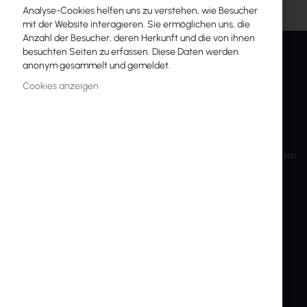
Analyse-Cookies helfen uns zu verstehen, wie Besucher
mit der Website interagieren. Sie ermöglichen uns, die
Anzahl der Besucher, deren Herkunft und die von ihnen
besuchten Seiten zu erfassen. Diese Daten werden
anonym gesammelt und gemeldet.
INTER PROJEKT
SERVICE
Cookies anzeigen
About Us
Mein Konto
Kontaktinformationen
Konto anlegen
Bankkonten
Versand und Rücksendungen
Schulungen
Rücksendung
Aktionärsinfo
Datenschutz
Nachhaltige Entwicklung
Cookie-Einstellungen
Vorherige Webseite
End-of-Life-Produkte
Marken und Hersteller
Export und Sanktionen