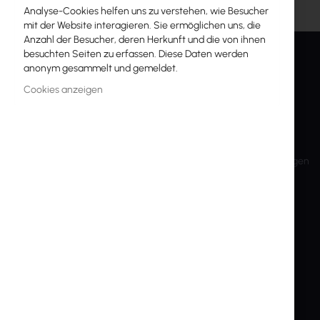
Analyse-Cookies helfen uns zu verstehen, wie Besucher
mit der Website interagieren. Sie ermöglichen uns, die
Anzahl der Besucher, deren Herkunft und die von ihnen
besuchten Seiten zu erfassen. Diese Daten werden
anonym gesammelt und gemeldet.
INTER PROJEKT
SERVICE
Cookies anzeigen
About Us
Mein Konto
Kontaktinformationen
Konto anlegen
Bankkonten
Versand und Rücksendungen
Schulungen
Rücksendung
Aktionärsinfo
Datenschutz
Nachhaltige Entwicklung
Cookie-Einstellungen
Vorherige Webseite
End-of-Life-Produkte
Marken und Hersteller
Export und Sanktionen