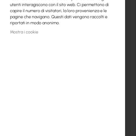
utenti interagiscono con il sito web. Ci permettono di
Chiuso
capire il numero di visitatori, la loro provenienza e le
pagine che navigano. Questi dati vengono raccolti e
Reparto commerciale
riportati in modo anonimo.
+48 32 302 2910
Mostra i cookie
Reclami
+48 32 30 22 925
pomoc@interprojekt.pl
Logistica
+48 32 30 22 901
+48 881-488-461
logistyka@interprojekt.pl
Contabilità
+48 32 810 0044