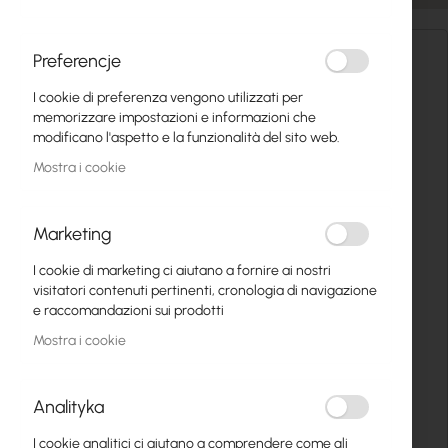
Inter Projekt S.A.
Preferencje
Wyczółkowskiego 10
I cookie di preferenza vengono utilizzati per
44-109 Gliwice
memorizzare impostazioni e informazioni che
POLAND
modificano l'aspetto e la funzionalità del sito web.
Mostra i cookie
Dati per la fattura
Inter Projekt S.A.
Marketing
Marszałkowska 68/70 lok.26
I cookie di marketing ci aiutano a fornire ai nostri
00-545 Warszawa
visitatori contenuti pertinenti, cronologia di navigazione
Partita IVA: PL6312516395
e raccomandazioni sui prodotti
Mostra i cookie
Orario di lavoro
lunedì - venerdì
Analityka
9:00 - 17:00
I cookie analitici ci aiutano a comprendere come gli
sabato - domenica