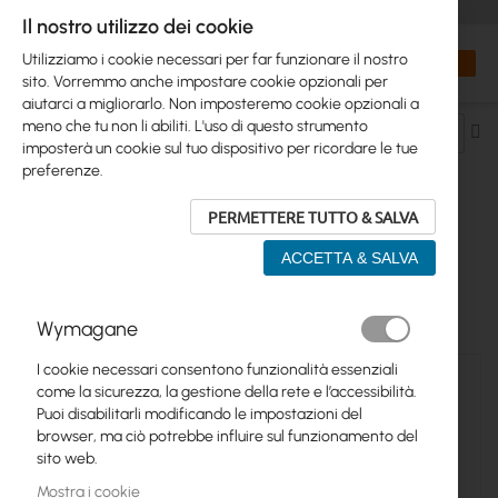
+48 32 302 29 10
orders@interprojekt.pl
Il nostro utilizzo dei cookie
Valuta
Search
Carrell
Utilizziamo i cookie necessari per far funzionare il nostro
sito. Vorremmo anche impostare cookie opzionali per
aiutarci a migliorarlo. Non imposteremo cookie opzionali a
meno che tu non li abiliti. L'uso di questo strumento
Im
imposterà un cookie sul tuo dispositivo per ricordare le tue
la
preferenze.
di
de
PERMETTERE TUTTO & SALVA
PUNTO DI ACCESSO >...> 5 GHZ
ACCETTA & SALVA
Articoli
1
-
24
di
25
Wymagane
I cookie necessari consentono funzionalità essenziali
come la sicurezza, la gestione della rete e l’accessibilità.
Puoi disabilitarli modificando le impostazioni del
browser, ma ciò potrebbe influire sul funzionamento del
sito web.
Mostra i cookie