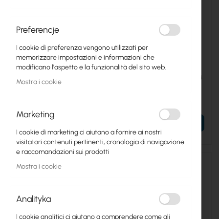
Preferencje
I cookie di preferenza vengono utilizzati per
memorizzare impostazioni e informazioni che
UBIQUITI-UDB-PRO
UBIQUITI-UDB
modificano l'aspetto e la funzionalità del sito web.
Ubiquiti Device Bridge Pro
Ubiquiti Device Bridge UDB
Mostra i cookie
UDB-Pro
168,70 €
86,09 €
207,50 €
105,89 €
Marketing
AL TUO CARRELLO
AL TUO CARRELLO
I cookie di marketing ci aiutano a fornire ai nostri
visitatori contenuti pertinenti, cronologia di navigazione
e raccomandazioni sui prodotti
Mostra i cookie
Analityka
I cookie analitici ci aiutano a comprendere come gli