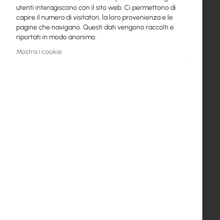
utenti interagiscono con il sito web. Ci permettono di
capire il numero di visitatori, la loro provenienza e le
pagine che navigano. Questi dati vengono raccolti e
riportati in modo anonimo.
Mostra i cookie
ZAS-18V-1A-POE
PoE 18V 1A Power Adapter
3,43 €
4,22 €
AL TUO CARRELLO
Esaurito