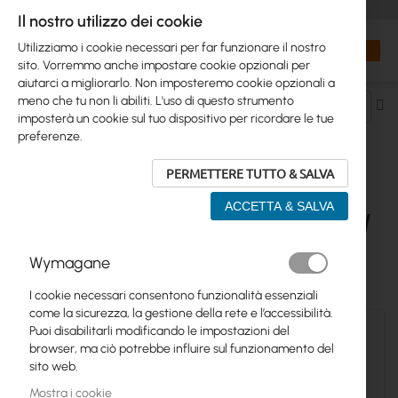
+48 32 302 29 10
orders@interprojekt.pl
Il nostro utilizzo dei cookie
Valuta
Search
Carrell
Utilizziamo i cookie necessari per far funzionare il nostro
sito. Vorremmo anche impostare cookie opzionali per
aiutarci a migliorarlo. Non imposteremo cookie opzionali a
meno che tu non li abiliti. L'uso di questo strumento
Im
imposterà un cookie sul tuo dispositivo per ricordare le tue
la
preferenze.
di
de
PERMETTERE TUTTO & SALVA
ALIMENTAZIONE > FUENTE DE
ACCETTA & SALVA
ALIMENTACIÓN POE > POE 12V, 15V, 18V
Wymagane
3
elementi
I cookie necessari consentono funzionalità essenziali
come la sicurezza, la gestione della rete e l’accessibilità.
Puoi disabilitarli modificando le impostazioni del
browser, ma ciò potrebbe influire sul funzionamento del
sito web.
Mostra i cookie