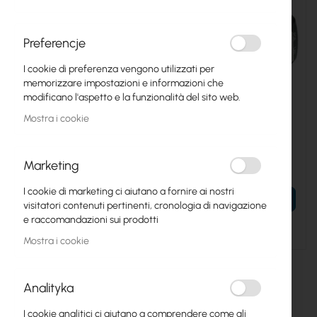
Preferencje
I cookie di preferenza vengono utilizzati per
memorizzare impostazioni e informazioni che
modificano l'aspetto e la funzionalità del sito web.
UBIQUITI-POE-15
ZAS-12V-1A-POE
Mostra i cookie
Ubiquiti PoE 15V 12W Power
PoE 12V 1A Power Adapter
Adapter (POE-15-12W)
Marketing
5,74 €
3,00 €
7,06 €
3,69 €
I cookie di marketing ci aiutano a fornire ai nostri
AL TUO CARRELLO
AL TUO CARRELLO
visitatori contenuti pertinenti, cronologia di navigazione
e raccomandazioni sui prodotti
Esaurito
Esaurito
Mostra i cookie
Analityka
I cookie analitici ci aiutano a comprendere come gli