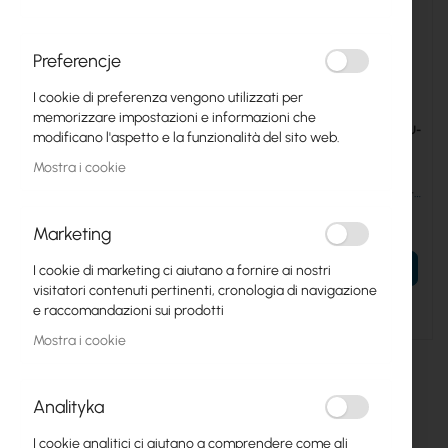
Preferencje
I cookie di preferenza vengono utilizzati per
memorizzare impostazioni e informazioni che
UBIQUITI-UACC-OFC-MA-
UBIQUITI-UACC-OFC-M2-LULU-
modificano l'aspetto e la funzionalità del sito web.
MPMP-10M
5M
Mostra i cookie
Ubiquiti OM4 MPO-12 UPC
Ubiquiti OM4 MPO-12 UPC
Fiber Patch Cable - UACC-
Fiber Patch Cable - UACC-
OFC-MA-MPMP-10M
OFC-M2-LULU-5M
86,95 €
7,83 €
Marketing
106,95 €
9,63 €
AL TUO CARRELLO
AL TUO CARRELLO
I cookie di marketing ci aiutano a fornire ai nostri
visitatori contenuti pertinenti, cronologia di navigazione
Esaurito
e raccomandazioni sui prodotti
Mostra i cookie
Analityka
I cookie analitici ci aiutano a comprendere come gli