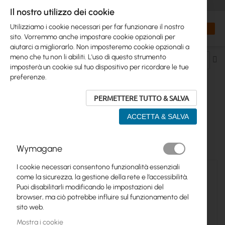
+48 32 302 29 10
orders@interprojekt.pl
Il nostro utilizzo dei cookie
Valuta
Search
Carrell
Utilizziamo i cookie necessari per far funzionare il nostro
sito. Vorremmo anche impostare cookie opzionali per
aiutarci a migliorarlo. Non imposteremo cookie opzionali a
meno che tu non li abiliti. L'uso di questo strumento
Im
imposterà un cookie sul tuo dispositivo per ricordare le tue
la
preferenze.
di
de
PERMETTERE TUTTO & SALVA
MULTI-MODE FIBER PATCH CABLES
ACCETTA & SALVA
2
elementi
Wymagane
I cookie necessari consentono funzionalità essenziali
come la sicurezza, la gestione della rete e l’accessibilità.
Puoi disabilitarli modificando le impostazioni del
browser, ma ciò potrebbe influire sul funzionamento del
sito web.
Mostra i cookie