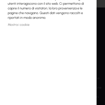
utenti interagiscono con il sito web. Ci permettono di
capire il numero di visitatori, la loro provenienza e le
pagine che navigano. Questi dati vengono raccolti e
riportati in modo anonimo.
INTER PROJEKT
SERVIZIO
Mostra i cookie
Chi siamo
Il mio Account
Informazioni Contatti
Crea un account
Conti bancari
Spedizioni e Resi
corsi di formazione
RMA
Informazioni per gli azionisti
Privacy
Sviluppo sostenibile
Impostazioni dei cookie
Sito precedente
Prodotti fuori produzione
Marchi e Produttori
Esportazioni e sanzioni