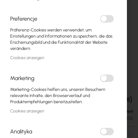
Preferencje
Präferenz-Cookies werden verwendet, um
Einstellungen und Informationen zu speichern, die das
Erscheinungsbild und die Funktionalität der Website
verändern.
Cookies anzeigen
Marketing
Ubiquiti Enterprise Audio/Video Bridge -
Zum
Marketing-Cookies helfen uns, unseren Besuchern
Anfang
Transceiver AV-over-IP 4K60 XLR (EAV-Bridge)
relevante Inhalte, den Browserverlauf und
der
Produktempfehlungen bereitzustellen.
Bildgalerie
Cookies anzeigen
Projektabhängige Verfügbarkeit
225,23 €
springen
277,03 €
SKU
UBIQUITI-EAV-BRIDGE
Analityka