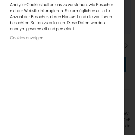
UniFi Channel Partner Program
Analyse-Cookies helfen uns zu verstehen, wie Besucher
Projektpreise und Rabatte, Value-Add
mit der Website interagieren. Sie ermöglichen uns, die
Resellers, MSPs, Systems Integrators.
Anzahl der Besucher, deren Herkunft und die von ihnen
besuchten Seiten zu erfassen. Diese Daten werden
ANGEBOT ANFORDERN
anonym gesammelt und gemeldet.
Cookies anzeigen
Menge
IN DEN WARENKORB
Mehr
EAV-Bridge
Informationen
Ubiquiti
The
Ubiquiti Enterprise Audio/Video Bridge
is a PoE+-powered AV-
over-IP transceiver that acts as a transmitter or receiver on a 1GbE
network. It delivers 4K video at 60 fps and supports video walls up to
8x8.