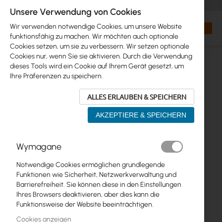
+48 32 302 29 10
orders@interprojekt.pl
Unsere Verwendung von Cookies
Währung
Search
Mein W
Wir verwenden notwendige Cookies, um unsere Website
funktionsfähig zu machen. Wir möchten auch optionale
Cookies setzen, um sie zu verbessern. Wir setzen optionale
Cookies nur, wenn Sie sie aktivieren. Durch die Verwendung
dieses Tools wird ein Cookie auf Ihrem Gerät gesetzt, um
Ihre Präferenzen zu speichern.
ALLES ERLAUBEN & SPEICHERN
AKZEPTIERE & SPEICHERN
Zum
Wymagane
Ende
der
Notwendige Cookies ermöglichen grundlegende
Bildgalerie
Funktionen wie Sicherheit, Netzwerkverwaltung und
springen
Barrierefreiheit. Sie können diese in den Einstellungen
Ihres Browsers deaktivieren, aber dies kann die
Funktionsweise der Website beeinträchtigen.
Cookies anzeigen