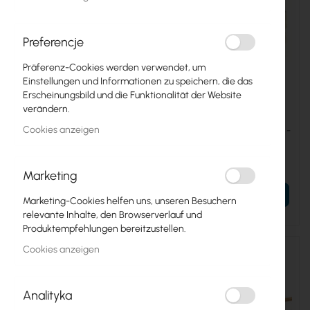
Preferencje
Präferenz-Cookies werden verwendet, um
Einstellungen und Informationen zu speichern, die das
Erscheinungsbild und die Funktionalität der Website
verändern.
RTB-ACMMCXRPSMA
PIGT-MMCX-NF
Cookies anzeigen
Mikrotik MMCX - RSMA
MMCX to N Female 2.4Ghz -
pigtail for BaseBox
5Ghz, 18cm
4,60 €
3,47 €
Marketing
5,66 €
4,27 €
IN DEN WARENKORB
IN DEN WARENKORB
Marketing-Cookies helfen uns, unseren Besuchern
relevante Inhalte, den Browserverlauf und
Produktempfehlungen bereitzustellen.
Cookies anzeigen
Analityka