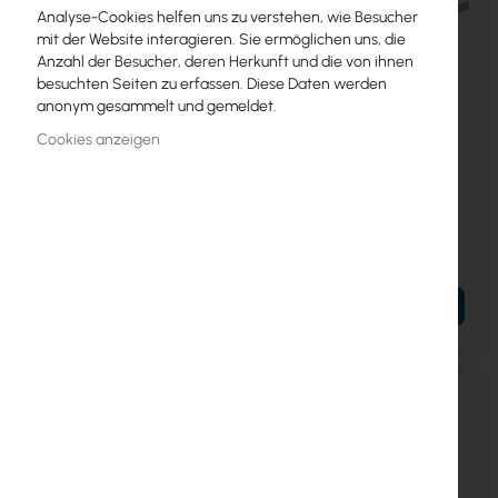
Analyse-Cookies helfen uns zu verstehen, wie Besucher
mit der Website interagieren. Sie ermöglichen uns, die
Anzahl der Besucher, deren Herkunft und die von ihnen
besuchten Seiten zu erfassen. Diese Daten werden
anonym gesammelt und gemeldet.
Cookies anzeigen
PIGT-MMCX-NF-300
PIGT-MMCX-RSMAF
MMCX to N Female 2.4Ghz -
MMCX to RPSMA Female,
5Ghz, 30cm
RG-178, 2.4/5GHz
3,70 €
2,55 €
4,55 €
3,14 €
IN DEN WARENKORB
IN DEN WARENKORB