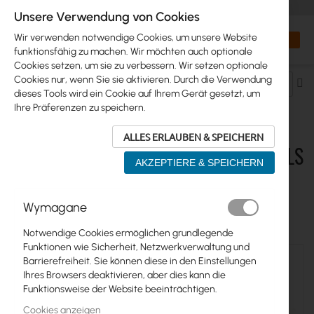
+48 32 302 29 10
orders@interprojekt.pl
Unsere Verwendung von Cookies
Währung
Search
Mein W
Wir verwenden notwendige Cookies, um unsere Website
funktionsfähig zu machen. Wir möchten auch optionale
Cookies setzen, um sie zu verbessern. Wir setzen optionale
Cookies nur, wenn Sie sie aktivieren. Durch die Verwendung
Ab
dieses Tools wird ein Cookie auf Ihrem Gerät gesetzt, um
so
Ihre Präferenzen zu speichern.
ALLES ERLAUBEN & SPEICHERN
KABEL UND STECKVERBINDER > PIGTAILS
AKZEPTIERE & SPEICHERN
> MMCX
Wymagane
7
Elemente
Notwendige Cookies ermöglichen grundlegende
Funktionen wie Sicherheit, Netzwerkverwaltung und
Barrierefreiheit. Sie können diese in den Einstellungen
Ihres Browsers deaktivieren, aber dies kann die
Funktionsweise der Website beeinträchtigen.
Cookies anzeigen