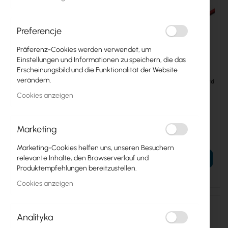
Preferencje
Präferenz-Cookies werden verwendet, um
Einstellungen und Informationen zu speichern, die das
Erscheinungsbild und die Funktionalität der Website
verändern.
DIGITUS CAT 5e UTP patchcord
DIGITUS CAT 5e UTP patchcord
Green
Red
Cookies anzeigen
DIGITUS CAT 5e UTP
DIGITUS CAT 5e UTP
patchcord Green
patchcord Red
Marketing
0,46 €
0,46 €
0,57 €
0,57 €
Marketing-Cookies helfen uns, unseren Besuchern
relevante Inhalte, den Browserverlauf und
CHOOSE LENGHT
CHOOSE LENGHT
Produktempfehlungen bereitzustellen.
Cookies anzeigen
Analityka