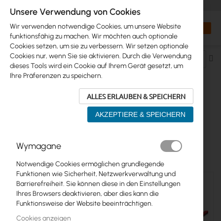
+48 32 302 29 10
orders@interprojekt.pl
Unsere Verwendung von Cookies
Währung
Search
Mein W
Wir verwenden notwendige Cookies, um unsere Website
funktionsfähig zu machen. Wir möchten auch optionale
Cookies setzen, um sie zu verbessern. Wir setzen optionale
Cookies nur, wenn Sie sie aktivieren. Durch die Verwendung
Ab
dieses Tools wird ein Cookie auf Ihrem Gerät gesetzt, um
so
Ihre Präferenzen zu speichern.
ALLES ERLAUBEN & SPEICHERN
KABEL UND STECKVERBINDER > LAN
AKZEPTIERE & SPEICHERN
PATCHKABEL > CATEGORY 5E
Wymagane
7
Elemente
Notwendige Cookies ermöglichen grundlegende
Funktionen wie Sicherheit, Netzwerkverwaltung und
Barrierefreiheit. Sie können diese in den Einstellungen
Ihres Browsers deaktivieren, aber dies kann die
Funktionsweise der Website beeinträchtigen.
Cookies anzeigen