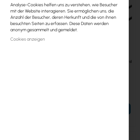
Analyse-Cookies helfen uns zu verstehen, wie Besucher
mit der Website interagieren. Sie ermöglichen uns, die
Anzahl der Besucher, deren Herkunft und die von ihnen
besuchten Seiten zu erfassen. Diese Daten werden
anonym gesammelt und gemeldet.
Cookies anzeigen
DIGITUS CAT 5e UTP patchcord
DIGITUS CAT 5e UTP patchcord
Blue
Black
DIGITUS CAT 5e UTP
DIGITUS CAT 5e UTP
patchcord Blue
patchcord Black
0,46 €
0,46 €
0,57 €
0,57 €
CHOOSE LENGHT
CHOOSE LENGHT