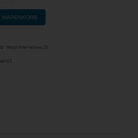
N WARENKORB
KU
Maszt Internetowy 25
n
et I25