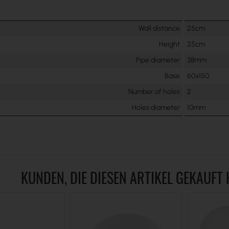
Wall distance
25cm
Height
25cm
Pipe diameter
38mm
Base
60x150
Number of holes
2
Holes diameter
10mm
KUNDEN, DIE DIESEN ARTIKEL GEKAUFT