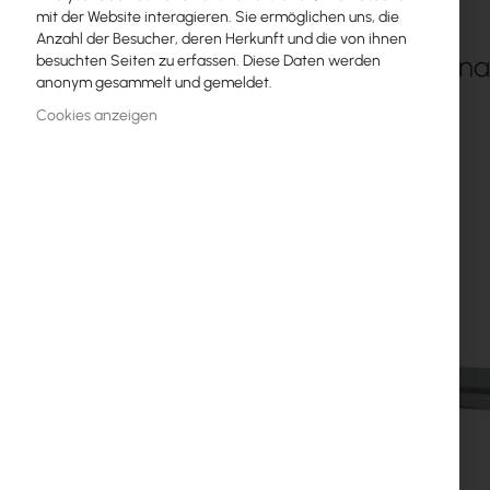
mit der Website interagieren. Sie ermöglichen uns, die
MikroTik-Lizenzen
Anzahl der Besucher, deren Herkunft und die von ihnen
Antenna 
besuchten Seiten zu erfassen. Diese Daten werden
Überwachung, Smart Home IoT
anonym gesammelt und gemeldet.
Outdoor-WiFi-Geräte
Cookies anzeigen
Funkverbindungen
RouterBOARD
Buchsen und Stecker
Überspannungsschutz
Ubiquiti UI Care Garantie
WiFi-Mesh
WiFi-Repeater
WiFi-Router