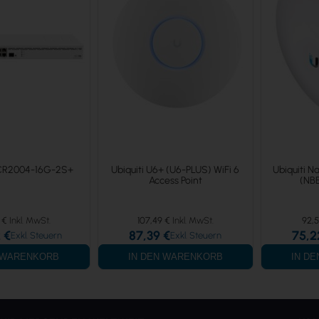
CCR2004-16G-2S+
Ubiquiti U6+ (U6-PLUS) WiFi 6
Ubiquiti 
Access Point
(NB
 €
107,49 €
92,5
 €
87,39 €
75,2
N WARENKORB
IN DEN WARENKORB
IN D