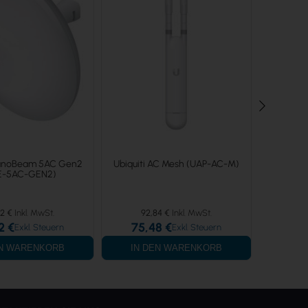
NanoBeam 5AC Gen2
Ubiquiti AC Mesh (UAP-AC-M)
Ubiquiti 
E-5AC-GEN2)
Giga
2 €
92,84 €
17
2 €
75,48 €
14,
EN WARENKORB
IN DEN WARENKORB
IN 