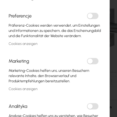
Glasfasern
Switch
Preferencje
Präferenz-Cookies werden verwendet, um Einstellungen
Zugangspunkte
und Informationen zu speichern, die das Erscheinungsbild
und die Funktionalität der Website verändern.
Koaxialkabel
Cookies anzeigen
Power Supply
Cabinets
Marketing
GPON
Marketing-Cookies helfen uns, unseren Besuchern
relevante Inhalte, den Browserverlauf und
LAN-Kabel
Produktempfehlungen bereitzustellen.
Cookies anzeigen
LAN-Router
Zum
LTE/5G-Router
Anfang
Analityka
der
Einzelheiten
Bildgalerie
Medienkonverter
Analyse-Cookies helfen uns zu verstehen, wie Besucher
springen