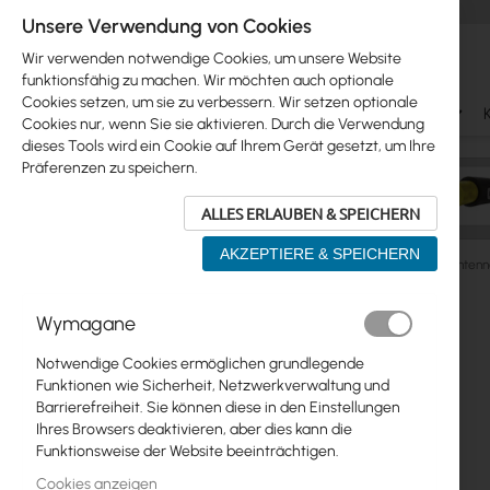
Unsere Verwendung von Cookies
Wir verwenden notwendige Cookies, um unsere Website
funktionsfähig zu machen. Wir möchten auch optionale
Cookies setzen, um sie zu verbessern. Wir setzen optionale
Ubiquiti
Mikrotik
WiFi & SOHO
Antennas
Cookies nur, wenn Sie sie aktivieren. Durch die Verwendung
dieses Tools wird ein Cookie auf Ihrem Gerät gesetzt, um Ihre
Präferenzen zu speichern.
ALLES ERLAUBEN & SPEICHERN
AKZEPTIERE & SPEICHERN
Antennas
Antenna Brackets
Facade handles
Antenn
Zum
Wymagane
Skip
Ende
Ubiquiti
to
der
Notwendige Cookies ermöglichen grundlegende
product
Bildgalerie
Mikrotik
Funktionen wie Sicherheit, Netzwerkverwaltung und
list
springen
Barrierefreiheit. Sie können diese in den Einstellungen
WiFi & SOHO
Ihres Browsers deaktivieren, aber dies kann die
Funktionsweise der Website beeinträchtigen.
Antennas
Cookies anzeigen