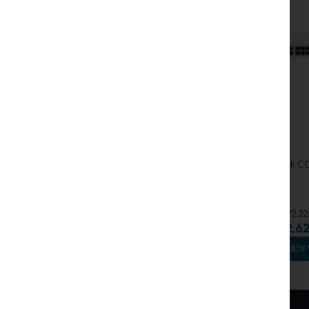
Mikrotik 
372,22
302,62
IN DE