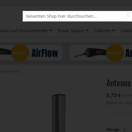
S
Search
Kabel und Steckverbinder
Power Supply
Cabinets
Glasf
a Bracket I25
Antenna
5,73 €
7,05 €
Menge