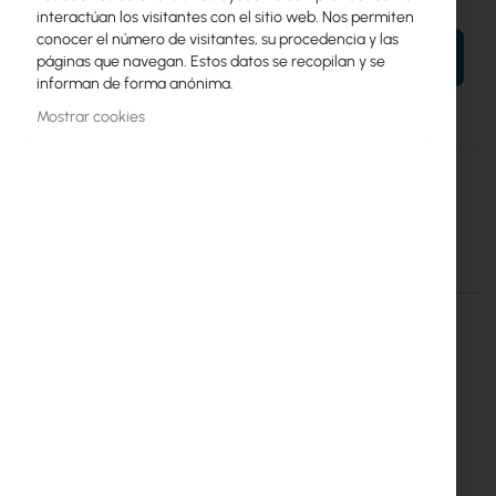
interactúan los visitantes con el sitio web. Nos permiten
conocer el número de visitantes, su procedencia y las
AÑADIR AL CARRITO
páginas que navegan. Estos datos se recopilan y se
informan de forma anónima.
Mostrar cookies
Más
Maszt Internetowy 25
información
Antenna Bracket I25
Detalles
Más información
Antenna Bracket I25 wall
mounted