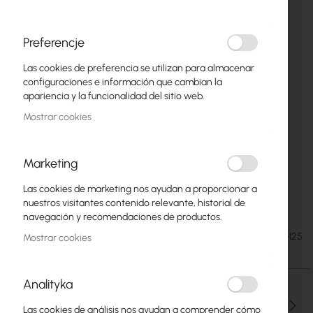
Preferencje
Las cookies de preferencia se utilizan para almacenar
configuraciones e información que cambian la
apariencia y la funcionalidad del sitio web.
Mostrar cookies
Marketing
Las cookies de marketing nos ayudan a proporcionar a
Antenna Bracket I25
Saltar
nuestros visitantes contenido relevante, historial de
al
navegación y recomendaciones de productos.
comienzo
5,73 €
SKU
UCHWYT-I25
Mostrar cookies
de
7,05 €
la
galería
Analityka
de
imágenes
Cantidad
Las cookies de análisis nos ayudan a comprender cómo