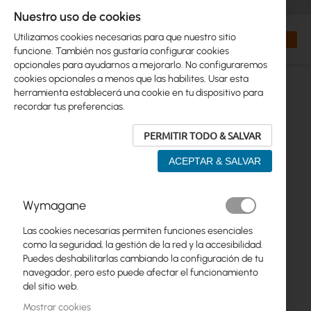
+48 32 302 29 10
orders@interprojekt.pl
Nuestro uso de cookies
Moneda
Search
Mi cest
Utilizamos cookies necesarias para que nuestro sitio
funcione. También nos gustaría configurar cookies
opcionales para ayudarnos a mejorarlo. No configuraremos
cookies opcionales a menos que las habilites. Usar esta
herramienta establecerá una cookie en tu dispositivo para
recordar tus preferencias.
PERMITIR TODO & SALVAR
ACEPTAR & SALVAR
Saltar
Wymagane
al
final
Las cookies necesarias permiten funciones esenciales
de
como la seguridad, la gestión de la red y la accesibilidad.
la
Puedes deshabilitarlas cambiando la configuración de tu
galería
navegador, pero esto puede afectar el funcionamiento
de
del sitio web.
imágenes
Mostrar cookies