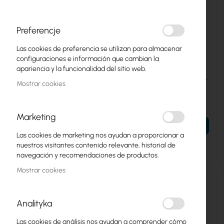
Preferencje
Las cookies de preferencia se utilizan para almacenar
configuraciones e información que cambian la
UBIQUITI-UAP-AC-M-5
UBIQUITI-UAP-AC-M
apariencia y la funcionalidad del sitio web.
Ubiquiti UniFi UAP-AC Mesh
Ubiquiti AC Mesh (UAP-AC-
Mostrar cookies
5-pack (UAP-AC-M-5)
M)
376,62 €
75,15 €
463,24 €
92,43 €
Marketing
AÑADIR AL CARRITO
AÑADIR AL CARRITO
Las cookies de marketing nos ayudan a proporcionar a
Fecha de entrega
nuestros visitantes contenido relevante, historial de
navegación y recomendaciones de productos.
Mostrar cookies
Analityka
Las cookies de análisis nos ayudan a comprender cómo