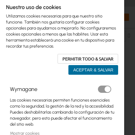
+48 32 302 29 10
orders@interprojekt.pl
Nuestro uso de cookies
Moneda
Search
Mi cest
Utilizamos cookies necesarias para que nuestro sitio
funcione. También nos gustaría configurar cookies
opcionales para ayudarnos a mejorarlo. No configuraremos
cookies opcionales a menos que las habilites. Usar esta
Fij
herramienta establecerá una cookie en tu dispositivo para
Di
recordar tus preferencias.
De
PERMITIR TODO & SALVAR
REDES WIFI MESH >...> EXTERIOR
ACEPTAR & SALVAR
4
artículos
Wymagane
Las cookies necesarias permiten funciones esenciales
como la seguridad, la gestión de la red y la accesibilidad.
Puedes deshabilitarlas cambiando la configuración de tu
navegador, pero esto puede afectar el funcionamiento
del sitio web.
Mostrar cookies