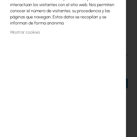
interactúan los visitantes con el sitio web. Nos permiten
conocer el número de visitantes, su procedencia y las
páginas que navegan. Estos datos se recopilan y se
informan de forma anónima.
Mostrar cookies
UBIQUITI-UAP-AC-M-PRO
UBIQUITI-UAP-AC-M-PRO-5
Ubiquiti AC Mesh
Ubiquiti UniFi UAP-AC Mesh
Professional (UAP-AC-M-
Pro 5-pack (UAP-AC-M-
PRO)
PRO-5)
139,39 €
688,31 €
171,45 €
846,62 €
AÑADIR AL CARRITO
AÑADIR AL CARRITO
Fecha de entrega
Fecha de entrega