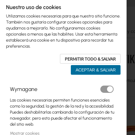
Nuestro uso de cookies
Utilizamos cookies necesarias para que nuestro sitio funcione.
También nos gustaría configurar cookies opcionales para
ayudarnos a mejorarlo. No configuraremos cookies
Ubiquiti
Mikrotik
WiFi
Antenas
Cables y c
opcionales a menos que las habilites. Usar esta herramienta
establecerá una cookie en tu dispositivo para recordar tus
Mikrotik
SFP Módulos, Cables
preferencias.
MIKROTIK
PERMITIR TODO & SALVAR
Skip
Ubiquiti
to
ACEPTAR & SALVAR
product
Mikrotik
list
Ver
Parrilla
Table
Artícu
Ethernet Routers
como
Wymagane
Switches - CSS, CRS
Las cookies necesarias permiten funciones esenciales
como la seguridad, la gestión de la red y la accesibilidad.
ISP Wireless
Puedes deshabilitarlas cambiando la configuración de tu
navegador, pero esto puede afectar el funcionamiento
Hogar y oficina
del sitio web.
Productos LTE
Mostrar cookies