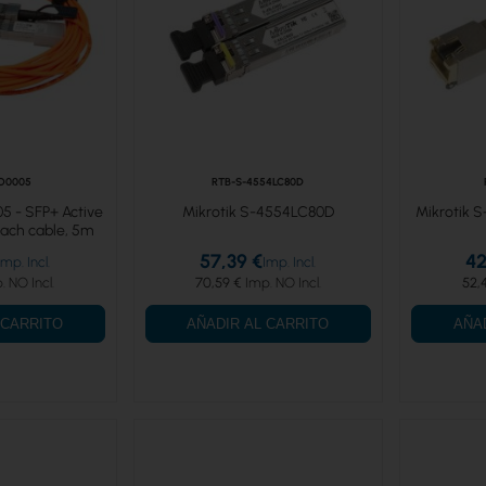
O0005
RTB-S-4554LC80D
5 - SFP+ Active
Mikrotik S-4554LC80D
Mikrotik S
tach cable, 5m
57,39 €
42
70,59 €
52,
 CARRITO
AÑADIR AL CARRITO
AÑA