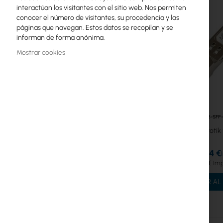
interactúan los visitantes con el sitio web. Nos permiten
Módulos SFP Singlemode
conocer el número de visitantes, su procedencia y las
páginas que navegan. Estos datos se recopilan y se
Licencias MikroTik
informan de forma anónima.
Mostrar cookies
Transmisores Powerlines
WiFi 6
WiFi
Antenas
RTB-SFP-
Mikrotik
Fibra óptica
19,04 €
Switch
23,42 €
Puntos de Acceso
AÑADIR AL
Cables Coaxiales
Alimentación POE