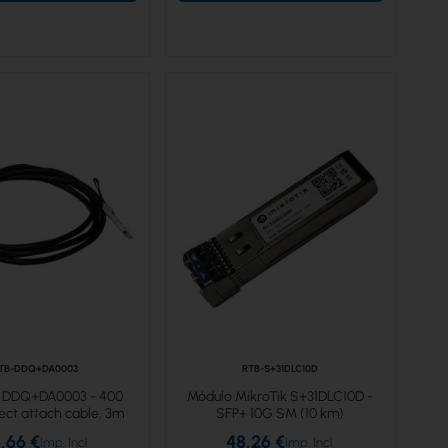
TB-DDQ+DA0003
RTB-S+31DLC10D
k DDQ+DA0003 - 400
Módulo MikroTik S+31DLC10D -
ect attach cable, 3m
SFP+ 10G SM (10 km)
,66 €
48,26 €