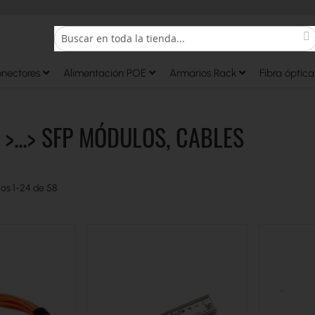
S
Search
onectores
Alimentación POE
Armarios Rack
Fibra óptica
 >...> SFP MÓDULOS, CABLES
los
1
-
24
de
58