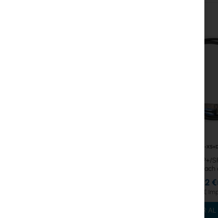
Armarios Rack
GPON
Cables LAN
Routers LAN
Routers LTE/5G
Convertidores de Medios
Licencias MikroTik
RTB-XS+
Monitoreo, Smart Home IoT
Mikrotik SFP+/S
attach 
Dispositivos WiFi para Exterior
24,92 €
30,65 €
Enlaces de radiolíneas
AÑADIR AL
RouterBOARD