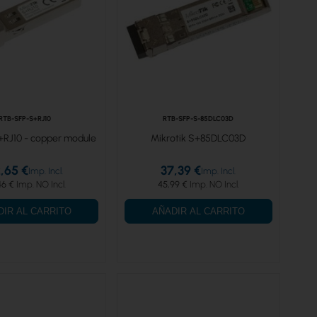
RTB-SFP-S+RJ10
RTB-SFP-S-85DLC03D
+RJ10 - copper module
Mikrotik S+85DLC03D
,65 €
37,39 €
46 €
45,99 €
DIR AL CARRITO
AÑADIR AL CARRITO