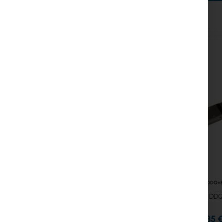
Enchufes y conectores
Protectores contra Sobretensiones
Garantía Ubiquiti UI Care
Redes WiFi Mesh
Repetidores WiFi
Routers WiFi
RTB-DDQ+
MikroTik DD
104,35 