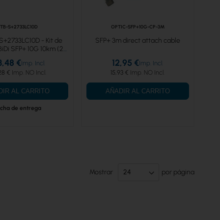
TB-S+2733LC10D
OPTIC-SFP+10G-CP-3M
 S+2733LC10D - Kit de
SFP+ 3m direct attach cable
iDi SFP+ 10G 10km (2
unidades)
3,48 €
12,95 €
28 €
15,93 €
DIR AL CARRITO
AÑADIR AL CARRITO
cha de entrega
Mostrar
por página