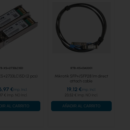
TB-XS+2733LC15D
RTB-XS+DA0001
XS+2733LC15D (2 pcs)
Mikrotik SFP+/SFP28 1m direct
attach cable
6,97 €
19,12 €
17 €
23,52 €
DIR AL CARRITO
AÑADIR AL CARRITO