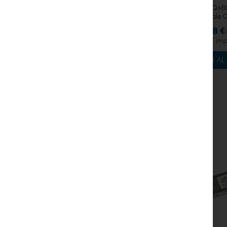
MikroTik DQ+B
Break-out cable 
4x5
52,18 €
64,18 €
AÑADIR AL