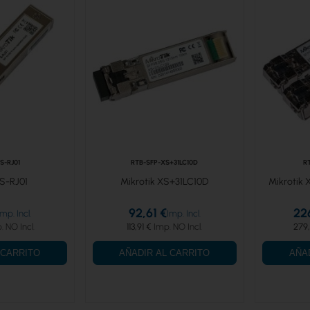
S-RJ01
RTB-SFP-XS+31LC10D
R
 S-RJ01
Mikrotik XS+31LC10D
Mikrotik 
92,61 €
22
113,91 €
279,
 CARRITO
AÑADIR AL CARRITO
AÑA