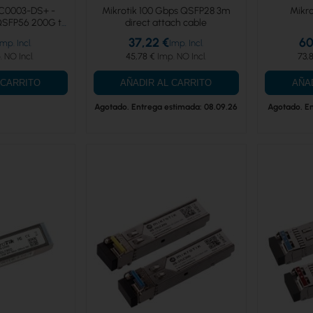
C0003-DS+ -
Mikrotik 100 Gbps QSFP28 3m
Mikr
QSFP56 200G to
direct attach cable
0G
37,22 €
60
45,78 €
73,
 CARRITO
AÑADIR AL CARRITO
AÑA
Agotado. Entrega estimada: 08.09.26
Agotado. En