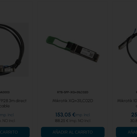
DA0003
RTB-SFP-XQ+31LC02D
FP28 3m direct
Mikrotik XQ+31LC02D
Mikrotik 1
cable
153,05 €
25
188,25 €
30,
 CARRITO
AÑADIR AL CARRITO
AÑA