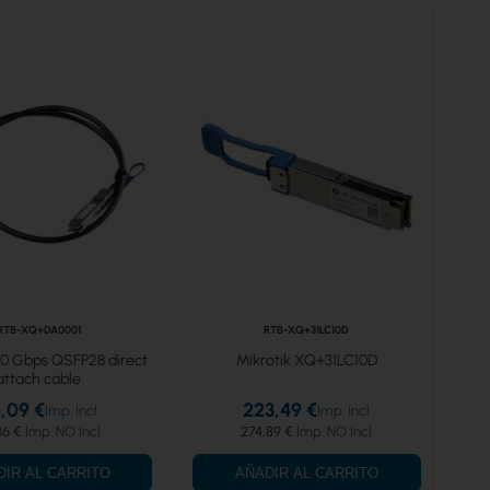
RTB-XQ+DA0001
RTB-XQ+31LC10D
00 Gbps QSFP28 direct
Mikrotik XQ+31LC10D
attach cable
,09 €
223,49 €
86 €
274,89 €
DIR AL CARRITO
AÑADIR AL CARRITO