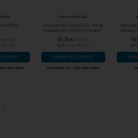
DLC80D
RTB-HS-2733LC20D
R
-55DLC80D
MikroTik HS-2733LC20D - Kit de
MikroTik
módulos BiDi SFP 1G/2.5G de 20
módulos B
km (2 unidades)
51,31 €
10
63,11 €
127,
 CARRITO
AÑADIR AL CARRITO
AÑA
días laborables
Disponible en 7 días laborables
Fe
eyendo página
Página
Siguiente