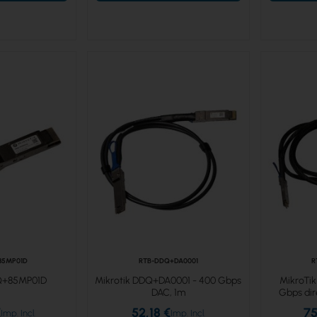
85MP01D
RTB-DDQ+DA0001
R
Q+85MP01D
Mikrotik DDQ+DA0001 - 400 Gbps
MikroTi
DAC, 1m
Gbps dir
€
52,18 €
75