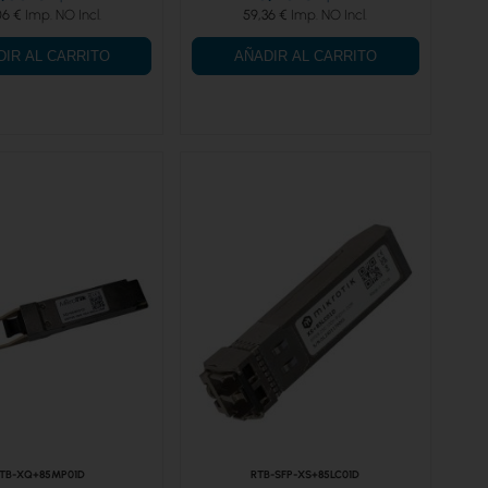
06 €
59,36 €
DIR AL CARRITO
AÑADIR AL CARRITO
TB-XQ+85MP01D
RTB-SFP-XS+85LC01D