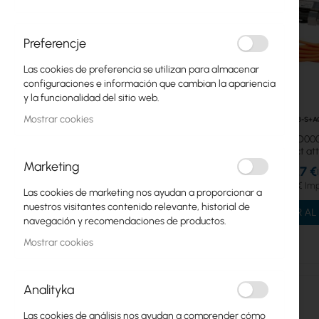
IoT/LoRA Productos
Preferencje
RouterBOARD Plataformas
Las cookies de preferencia se utilizan para almacenar
Suministros de energía
configuraciones e información que cambian la apariencia
y la funcionalidad del sitio web.
Carcasas
Mostrar cookies
RTB-S+A
Mikrotik S+AO000
Antena, mANT
Optics direct at
Marketing
Accesorios
32,27 €
39,69 €
Las cookies de marketing nos ayudan a proporcionar a
mPCI, mPCIe Cartas
nuestros visitantes contenido relevante, historial de
AÑADIR AL
navegación y recomendaciones de productos.
SFP Módulos, Cables
Mostrar cookies
CWDM
Conexión directa, RJ45
Analityka
Módulos SFP Multimode
Las cookies de análisis nos ayudan a comprender cómo