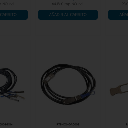
64,18 €
93,
 CARRITO
AÑADIR AL CARRITO
AÑA
0003-DS+
RTB-XQ+DA0003
R