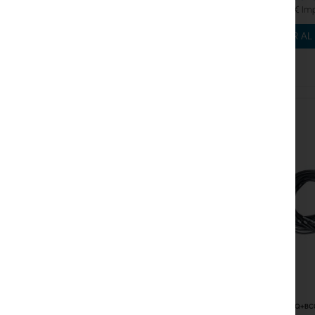
128,35 €
AÑADIR AL
RTB-DQ+BC