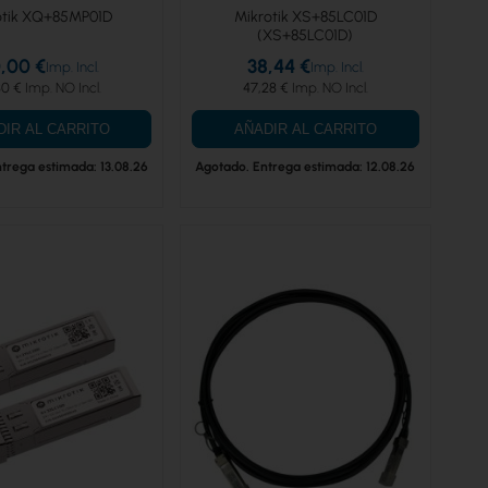
otik XQ+85MP01D
Mikrotik XS+85LC01D
(XS+85LC01D)
,00 €
38,44 €
80 €
47,28 €
DIR AL CARRITO
AÑADIR AL CARRITO
trega estimada: 13.08.26
Agotado. Entrega estimada: 12.08.26