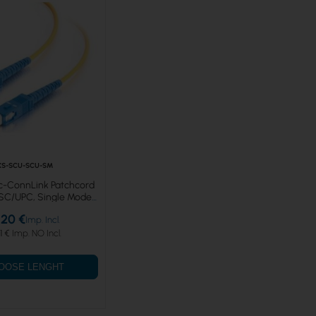
XS-SCU-SCU-SM
ic-ConnLink Patchcord
C/UPC, Single Mode
52D, Simplex
,20 €
1 €
OOSE LENGHT