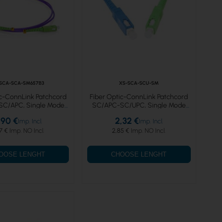
SCA-SCA-SM657B3
XS-SCA-SCU-SM
ic-ConnLink Patchcord
Fiber Optic-ConnLink Patchcord
C/APC, Single Mode
SC/APC-SC/UPC, Single Mode
57B3, Simplex
652D, Simplex
,90 €
2,32 €
7 €
2,85 €
OOSE LENGHT
CHOOSE LENGHT