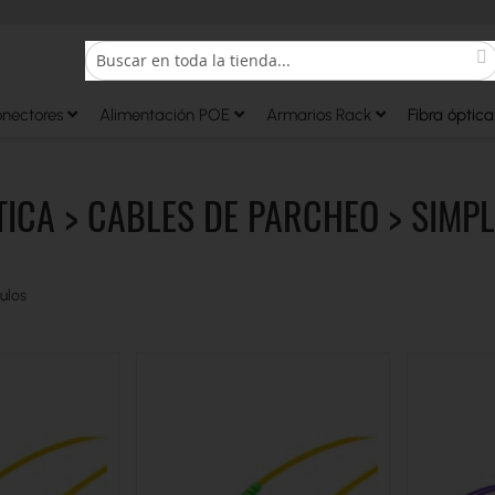
S
Search
onectores
Alimentación POE
Armarios Rack
Fibra óptica
TICA > CABLES DE PARCHEO > SIMP
ulos