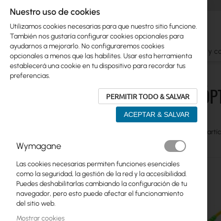
Nuestro uso de cookies
Utilizamos cookies necesarias para que nuestro sitio funcione.
También nos gustaría configurar cookies opcionales para
ayudarnos a mejorarlo. No configuraremos cookies
Ubiquiti
Mikrotik
WiFi
Antenas
Cables y c
opcionales a menos que las habilites. Usar esta herramienta
establecerá una cookie en tu dispositivo para recordar tus
Fibra óptica
Cables de parcheo
Simplex SC-SC
preferencias.
FIBRA ÓP
PERMITIR TODO & SALVAR
Skip
Ubiquiti
to
ACEPTAR & SALVAR
product
Mikrotik
list
Ver
Parrilla
Table
7
artíc
como
WiFi
Wymagane
Antenas
Las cookies necesarias permiten funciones esenciales
como la seguridad, la gestión de la red y la accesibilidad.
Fibra óptica
Puedes deshabilitarlas cambiando la configuración de tu
navegador, pero esto puede afectar el funcionamiento
Cables
del sitio web.
Cables de parcheo
Mostrar cookies