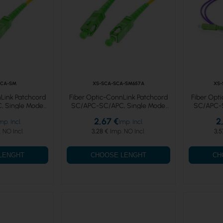
SCA-SM
XS-SCA-SCA-SM657A
XS-
Link Patchcord
Fiber Optic-ConnLink Patchcord
Fiber Opt
 Single Mode
SC/APC-SC/APC, Single Mode
SC/APC-S
implex
657A, Simplex
6
2,67 €
2
3,28 €
3,5
LENGHT
CHOOSE LENGHT
CH