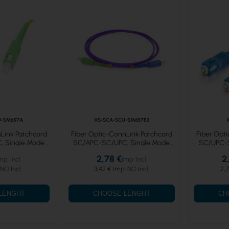
U-SM657A
XS-SCA-SCU-SM657B3
Link Patchcord
Fiber Optic-ConnLink Patchcord
Fiber Opt
 Single Mode
SC/APC-SC/UPC, Single Mode
SC/UPC-S
implex
657B3, Simplex
6
2,78 €
2
3,42 €
2,7
LENGHT
CHOOSE LENGHT
CH