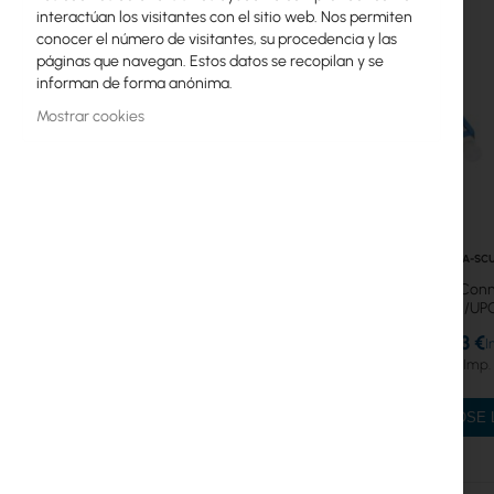
interactúan los visitantes con el sitio web. Nos permiten
Cables de conexión directa
conocer el número de visitantes, su procedencia y las
páginas que navegan. Estos datos se recopilan y se
Adaptadores
informan de forma anónima.
Mostrar cookies
Manguitos
Accesorios
Paneles de conexión
Divisores
XS-SCA-SC
Fiber Optic-Conn
Bandejas de empalme
SC/APC-SC/UPC,
657A, S
2,53 €
Atenuadores
3,11 €
Abrazaderas de tensión
CHOOSE 
Switch
Puntos de Acceso