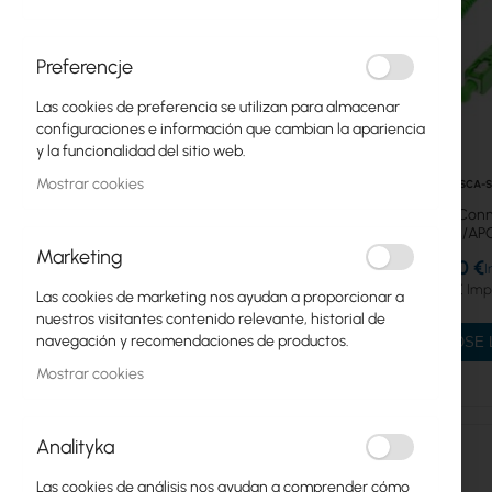
Duplex LC-LC
Preferencje
Duplex LC-SC
Las cookies de preferencia se utilizan para almacenar
Duplex SC-SC
configuraciones e información que cambian la apariencia
y la funcionalidad del sitio web.
Multimode
Mostrar cookies
XS-SCA-
Simplex LC-LC
Fiber Optic-Conn
SC/APC-SC/APC,
Simplex LC-SC
652D, S
Marketing
2,50 €
3,08 €
Simplex SC-SC
Las cookies de marketing nos ayudan a proporcionar a
nuestros visitantes contenido relevante, historial de
Pigtails
navegación y recomendaciones de productos.
CHOOSE 
Mostrar cookies
Módulos SFP
Módulos SFP+/QSFP
Analityka
Convertidores de medios
Las cookies de análisis nos ayudan a comprender cómo