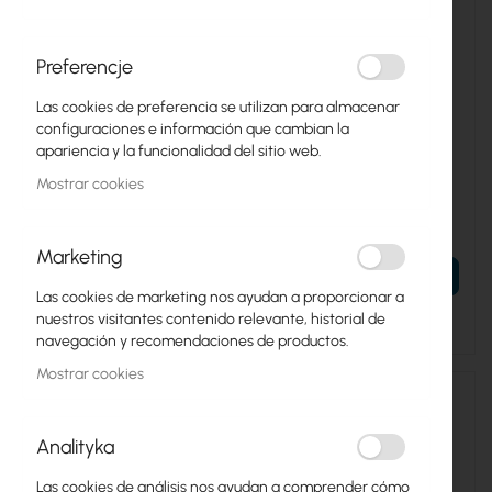
Preferencje
Las cookies de preferencia se utilizan para almacenar
configuraciones e información que cambian la
UBIQUITI-UDM-SE
UBIQUITI-UDM
apariencia y la funcionalidad del sitio web.
Ubiquiti Dream Machine
Ubiquiti UniFi Dream
Mostrar cookies
Special Edition (UDM-SE)
Machine (UDM)
424,36 €
242,61 €
521,96 €
298,41 €
Marketing
AÑADIR AL CARRITO
AÑADIR AL CARRITO
Las cookies de marketing nos ayudan a proporcionar a
Fecha de entrega
nuestros visitantes contenido relevante, historial de
navegación y recomendaciones de productos.
Mostrar cookies
Analityka
Las cookies de análisis nos ayudan a comprender cómo