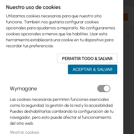
+48 32 302 29 10
orders@interprojekt.pl
Nuestro uso de cookies
Moneda
Search
Mi cest
Utilizamos cookies necesarias para que nuestro sitio
funcione. También nos gustaría configurar cookies
opcionales para ayudarnos a mejorarlo. No configuraremos
cookies opcionales a menos que las habilites. Usar esta
Fij
herramienta establecerá una cookie en tu dispositivo para
Di
recordar tus preferencias.
De
PERMITIR TODO & SALVAR
UBIQUITI >...> UNIFI CLOUD GATEWAYS
ACEPTAR & SALVAR
17
artículos
Wymagane
Las cookies necesarias permiten funciones esenciales
como la seguridad, la gestión de la red y la accesibilidad.
Puedes deshabilitarlas cambiando la configuración de tu
navegador, pero esto puede afectar el funcionamiento
del sitio web.
Mostrar cookies