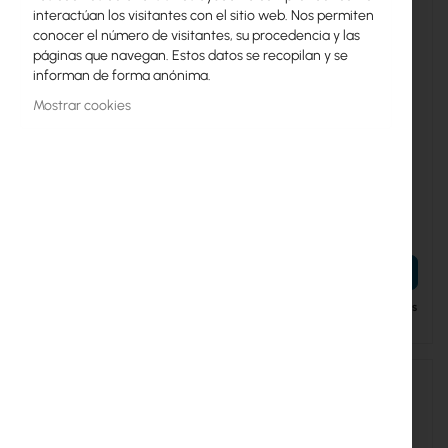
interactúan los visitantes con el sitio web. Nos permiten
conocer el número de visitantes, su procedencia y las
páginas que navegan. Estos datos se recopilan y se
informan de forma anónima.
Mostrar cookies
UBIQUITI-UDM-PRO
UBIQUITI-UDW
Ubiquiti Dream Machine Pro -
Ubiquiti UniFi Dream Wall
10G SFP+ Cloud Gateway
(UDW)
(UDM-Pro)
347,83 €
955,69 €
427,83 €
1.175,50 €
AÑADIR AL CARRITO
AÑADIR AL CARRITO
Disponible en 7 días laborables