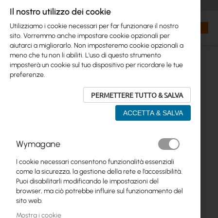
+48 32 302 29 10
orders@interprojekt.pl
Il nostro utilizzo dei cookie
Valuta
Search
Carrell
Utilizziamo i cookie necessari per far funzionare il nostro
sito. Vorremmo anche impostare cookie opzionali per
aiutarci a migliorarlo. Non imposteremo cookie opzionali a
meno che tu non li abiliti. L'uso di questo strumento
imposterà un cookie sul tuo dispositivo per ricordare le tue
preferenze.
PERMETTERE TUTTO & SALVA
ACCETTA & SALVA
Vai
Wymagane
alla
fine
I cookie necessari consentono funzionalità essenziali
della
come la sicurezza, la gestione della rete e l’accessibilità.
galleria
Puoi disabilitarli modificando le impostazioni del
di
browser, ma ciò potrebbe influire sul funzionamento del
immagini
sito web.
Mostra i cookie