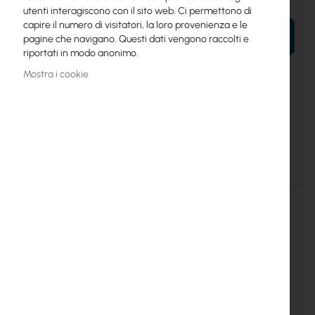
utenti interagiscono con il sito web. Ci permettono di
capire il numero di visitatori, la loro provenienza e le
AL TUO CARRELLO
pagine che navigano. Questi dati vengono raccolti e
riportati in modo anonimo.
Mostra i cookie
Maggiori
Maszt Internetowy 25
informazioni
Antenna Bracket I25
Dettagli
Maggiori informazioni
Antenna Bracket I25 wall
mounted