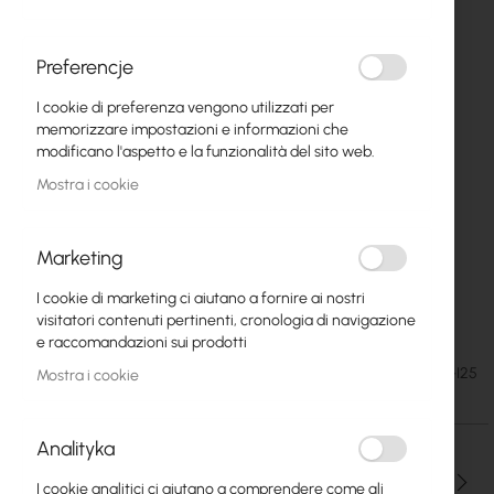
Preferencje
I cookie di preferenza vengono utilizzati per
memorizzare impostazioni e informazioni che
modificano l'aspetto e la funzionalità del sito web.
Mostra i cookie
Marketing
I cookie di marketing ci aiutano a fornire ai nostri
Antenna Bracket I25
Vai
visitatori contenuti pertinenti, cronologia di navigazione
all'inizio
e raccomandazioni sui prodotti
della
5,73 €
SKU
UCHWYT-I25
Mostra i cookie
galleria
7,05 €
di
immagini
Analityka
Qtà
I cookie analitici ci aiutano a comprendere come gli