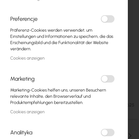
Preferencje
Präferenz-Cookies werden verwendet, um
Einstellungen und Informationen zu speichern, die das
Erscheinungsbild und die Funktionalität der Website
verändern.
Cookies anzeigen
Marketing
CT-SZAFKA-STZ-1196-625-625
Zum
Marketing-Cookies helfen uns, unseren Besuchern
Anfang
relevante Inhalte, den Browserverlauf und
der
Produktempfehlungen bereitzustellen.
717,42 €
SKU
CT-SZAFKA-STZ-1196-625-625
Bildgalerie
882,43 €
Cookies anzeigen
springen
Analityka
Menge