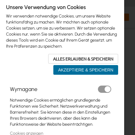
+48 32 302 29 10
orders@interprojekt.pl
Unsere Verwendung von Cookies
Währung
Search
Mein W
Wir verwenden notwendige Cookies, um unsere Website
funktionsfähig zu machen. Wir möchten auch optionale
Cookies setzen, um sie zu verbessern. Wir setzen optionale
Cookies nur, wenn Sie sie aktivieren. Durch die Verwendung
dieses Tools wird ein Cookie auf Ihrem Gerät gesetzt, um
Ihre Präferenzen zu speichern.
ALLES ERLAUBEN & SPEICHERN
AKZEPTIERE & SPEICHERN
Zum
Wymagane
Ende
der
Notwendige Cookies ermöglichen grundlegende
Bildgalerie
Funktionen wie Sicherheit, Netzwerkverwaltung und
springen
Barrierefreiheit. Sie können diese in den Einstellungen
Ihres Browsers deaktivieren, aber dies kann die
Funktionsweise der Website beeinträchtigen.
Cookies anzeigen