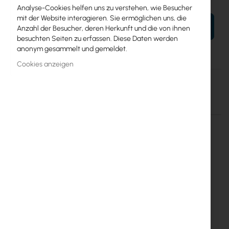
Analyse-Cookies helfen uns zu verstehen, wie Besucher
mit der Website interagieren. Sie ermöglichen uns, die
IN DEN WARENKORB
Anzahl der Besucher, deren Herkunft und die von ihnen
besuchten Seiten zu erfassen. Diese Daten werden
anonym gesammelt und gemeldet.
Cookies anzeigen
Mehr
Cyberteam
Informationen
Mehr Informationen
Mehr
Cyberteam
Informationen
Inter Projekt S.A.
Marszałkowska 68/72/26
00-545 Warszawa
info@interprojekt.pl