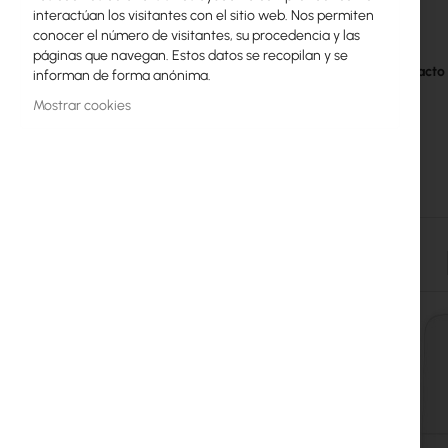
interactúan los visitantes con el sitio web. Nos permiten
galería
Licencias MikroTik
Más
conocer el número de visitantes, su procedencia y las
Fabricante
de
información
páginas que navegan. Estos datos se recopilan y se
imágenes
Monitoreo, Smart Home IoT
GPSR contacto
informan de forma anónima.
Dispositivos WiFi para Exterior
Mostrar cookies
Enlaces de radiolíneas
RouterBOARD
Enchufes y conectores
Protectores contra Sobretensiones
Skip
Garantía Ubiquiti UI Care
carousel
Redes WiFi Mesh
Repetidores WiFi
Routers WiFi