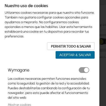
Nuestro uso de cookies
Utilizamos cookies necesarias para que nuestro sitio funcione.
También nos gustaría configurar cookies opcionales para
ayudarnos a mejorarlo. No configuraremos cookies
Ubiquiti
Mikrotik
WiFi
Antenas
Cables y c
opcionales a menos que las habilites. Usar esta herramienta
establecerá una cookie en tu dispositivo para recordar tus
preferencias.
PERMITIR TODO & SALVAR
ACEPTAR & SALVAR
Armarios Rack
Outdoor
Free-Standing
CT-SZAFKA-
Saltar
Wymagane
Skip
al
Ubiquiti
to
final
Las cookies necesarias permiten funciones esenciales
product
de
Mikrotik
como la seguridad, la gestión de la red y la accesibilidad.
list
la
Puedes deshabilitarlas cambiando la configuración de tu
galería
WiFi
navegador, pero esto puede afectar el funcionamiento
de
del sitio web.
imágenes
Antenas
Mostrar cookies