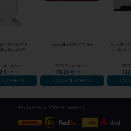
AP LTE kit (RTB-
Mikrotik L009UiGS-RM
MikroTik C
-2ND&EC200A)
5HacD2Hn
96,26 €
150,8
2 €
78,26 €
122
 AL CARRITO
AÑADIR AL CARRITO
AÑAD
ENVIAMOS A TODO EL MUNDO