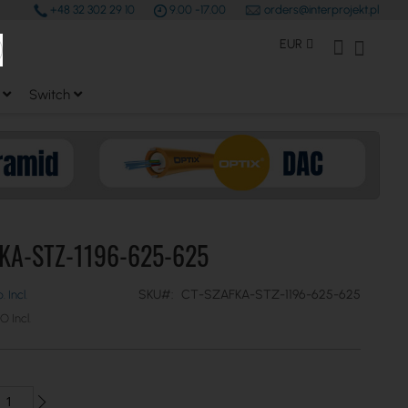
+48 32 302 29 10
9.00 -17.00
orders@interprojekt.pl
earch
Moneda
Mi Cuenta
Mi cest
EUR
Switch
KA-STZ-1196-625-625
SKU
CT-SZAFKA-STZ-1196-625-625