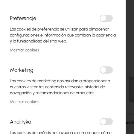
Fibra óptica
Switch
Preferencje
Las cookies de preferencia se utilizan para almacenar
Puntos de Acceso
configuraciones e información que cambian la apariencia
y la funcionalidad del sitio web.
Cables Coaxiales
Mostrar cookies
Alimentación POE
Armarios Rack
Marketing
GPON
Las cookies de marketing nos ayudan a proporcionar a
nuestros visitantes contenido relevante, historial de
Cables LAN
navegación y recomendaciones de productos.
Mostrar cookies
Routers LAN
Saltar
Routers LTE/5G
al
Analityka
comienzo
Más informaci
de
Convertidores de Medios
Las cookies de análisis nos ayudan a comprender cómo
la