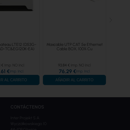
hateau LTE12 (D53G-
Maxcable UTP CAT 5e Ethernet
D-TC&EG120K-EA)
Cable BOX, 100% Cu
1 €
93,84 €
,61 €
76,29 €
IR AL CARRITO
AÑADIR AL CARRITO
CONTÁCTENOS
Inter Projekt S.A.
Wyczółkowskiego 10
44-109 Gliwice