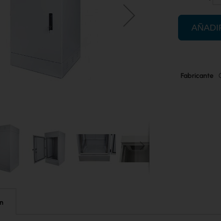
AÑADI
Más
Fabricante
información
ón