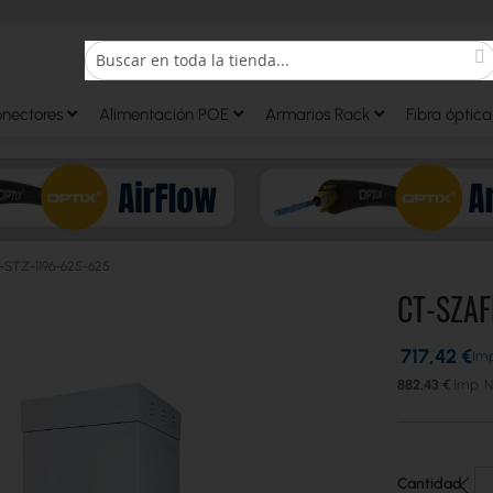
S
Search
onectores
Alimentación POE
Armarios Rack
Fibra óptica
STZ-1196-625-625
CT-SZAF
717,42 €
882,43 €
Cantidad