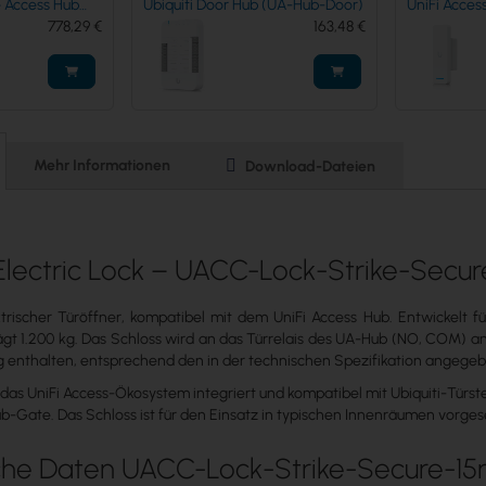
 (UA-Hub-Door)
UniFi Access Ultra - An access
UBIQUITI Do
163,48 €
reader with a built-in hub for
88,70 €
Hub-Door-M
complete, single-door entry
control.
Mehr Informationen
Download-Dateien
 Electric Lock – UACC-Lock-Strike-Sec
ktrischer Türöffner, kompatibel mit dem UniFi Access Hub. Entwickelt f
ägt 1.200 kg. Das Schloss wird an das Türrelais des UA-Hub (NO, COM) a
g enthalten, entsprechend den in der technischen Spezifikation angeg
n das UniFi Access-Ökosystem integriert und kompatibel mit Ubiquiti-Tü
b-Gate. Das Schloss ist für den Einsatz in typischen Innenräumen vorge
che Daten UACC-Lock-Strike-Secure-1