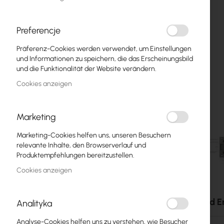
Glasfasern
Switch
Preferencje
Präferenz-Cookies werden verwendet, um Einstellungen
Zugangspunkte
und Informationen zu speichern, die das Erscheinungsbild
und die Funktionalität der Website verändern.
Koaxialkabel
Cookies anzeigen
Power Supply
Cabinets
Marketing
GPON
Marketing-Cookies helfen uns, unseren Besuchern
relevante Inhalte, den Browserverlauf und
LAN-Kabel
Produktempfehlungen bereitzustellen.
Cookies anzeigen
LAN-Router
Zum
LTE/5G-Router
Anfang
Zubehör und E
Analityka
der
Bildgalerie
Medienkonverter
Analyse-Cookies helfen uns zu verstehen, wie Besucher
springen