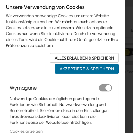
Unsere Verwendung von Cookies
Wir verwenden notwendige Cookies, um unsere Website
funktionsfähig zu machen. Wir möchten auch optionale
Cookies setzen, um sie zu verbessern. Wir setzen optionale
Ubiquiti
Mikrotik
WiFi & SOHO
Antennas
Cookies nur, wenn Sie sie aktivieren. Durch die Verwendung
dieses Tools wird ein Cookie auf Ihrem Gerät gesetzt, um Ihre
Präferenzen zu speichern.
ALLES ERLAUBEN & SPEICHERN
AKZEPTIERE & SPEICHERN
Ubiquiti
UniFi Protect Video
UniFi Access
Ubiquiti El
Zum
Wymagane
Skip
Ende
Ubiquiti
to
der
Notwendige Cookies ermöglichen grundlegende
product
Bildgalerie
Mikrotik
Funktionen wie Sicherheit, Netzwerkverwaltung und
list
springen
Barrierefreiheit. Sie können diese in den Einstellungen
WiFi & SOHO
Ihres Browsers deaktivieren, aber dies kann die
Funktionsweise der Website beeinträchtigen.
Antennas
Cookies anzeigen