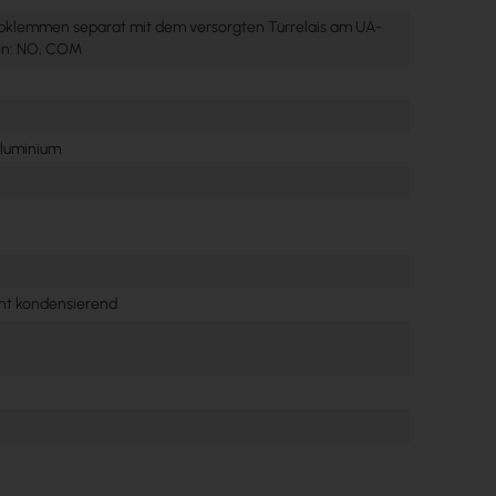
bklemmen separat mit dem versorgten Türrelais am UA-
en: NO, COM
Aluminium
icht kondensierend