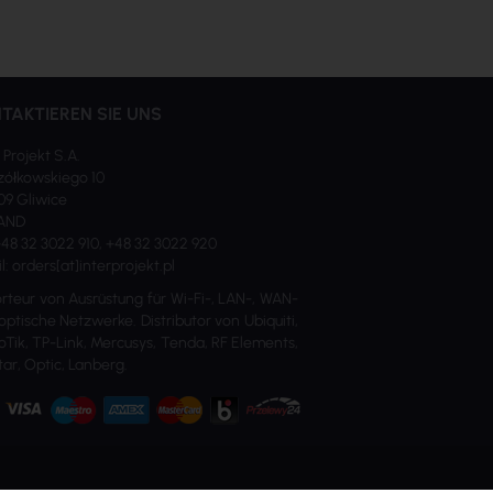
TAKTIEREN SIE UNS
 Projekt S.A.
ółkowskiego 10
09 Gliwice
AND
 +48 32 3022 910, +48 32 3022 920
l: orders[at]interprojekt.pl
rteur von Ausrüstung für Wi-Fi-, LAN-, WAN-
optische Netzwerke. Distributor von Ubiquiti,
oTik, TP-Link, Mercusys, Tenda, RF Elements,
ar, Optic, Lanberg.