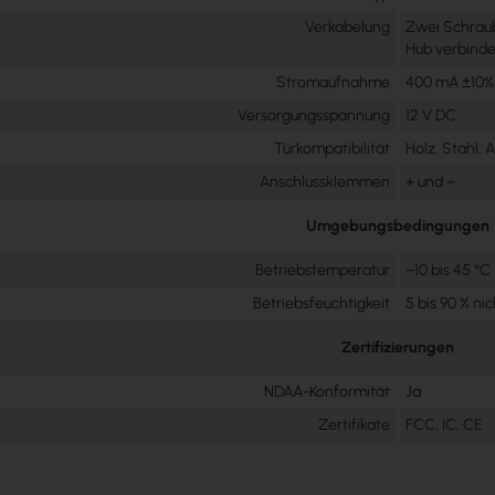
Verkabelung
Zwei Schrau
Hub verbind
Stromaufnahme
400 mA ±10%
Versorgungsspannung
12 V DC
Türkompatibilität
Holz, Stahl, 
Anschlussklemmen
+ und −
Umgebungsbedingungen
Betriebstemperatur
−10 bis 45 °C
Betriebsfeuchtigkeit
5 bis 90 % n
Zertifizierungen
NDAA-Konformität
Ja
Zertifikate
FCC, IC, CE