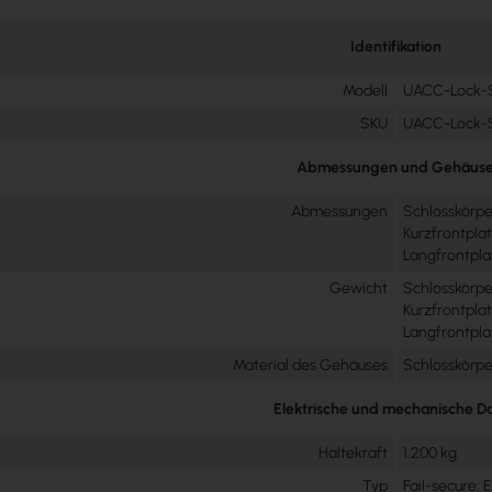
Identifikation
Modell
UACC-Lock-S
SKU
UACC-Lock-S
Abmessungen und Gehäus
Abmessungen
Schlosskörpe
Kurzfrontplat
Langfrontpla
Gewicht
Schlosskörper
Kurzfrontplat
Langfrontplat
Material des Gehäuses
Schlosskörper
Elektrische und mechanische D
Haltekraft
1.200 kg
Typ
Fail-secure; 