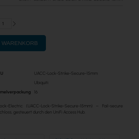
N WARENKORB
KU
UACC-Lock-Strike-Secure-15mm
n
Ubiquiti
mmelverpackung
16
Lock-Electric (UACC-Lock-Strike-Secure-15mm) – Fail-secure
chloss, gesteuert durch den UniFi Access Hub.