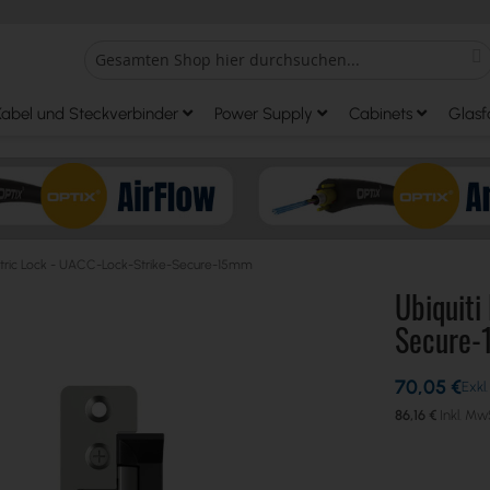
S
Search
Kabel und Steckverbinder
Power Supply
Cabinets
Glasf
ectric Lock - UACC-Lock-Strike-Secure-15mm
Ubiquiti
Secure
70,05 €
86,16 €