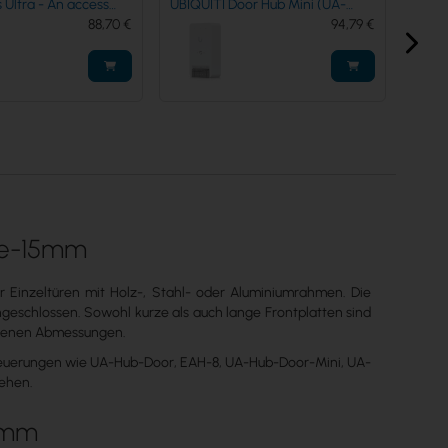
or Hub Mini (UA-
UBIQUITI Gate Hub (UA-Hub-
ini)
94,79 €
Gate)
231,31 €
ure-15mm
ür Einzeltüren mit Holz-, Stahl- oder Aluminiumrahmen. Die
ngeschlossen. Sowohl kurze als auch lange Frontplatten sind
ebenen Abmessungen.
rsteuerungen wie UA-Hub-Door, EAH-8, UA-Hub-Door-Mini, UA-
sehen.
5mm