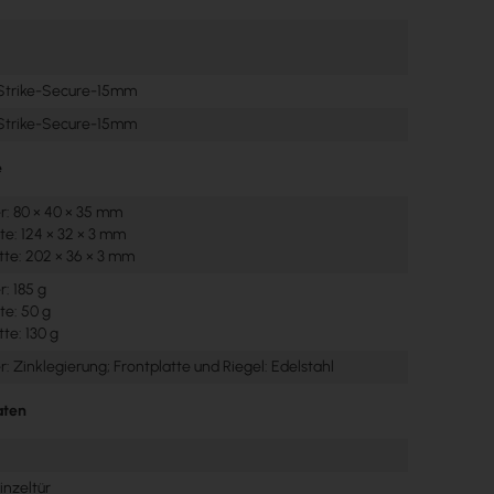
trike-Secure-15mm
trike-Secure-15mm
e
r: 80 × 40 × 35 mm
te: 124 × 32 × 3 mm
tte: 202 × 36 × 3 mm
: 185 g
te: 50 g
te: 130 g
: Zinklegierung; Frontplatte und Riegel: Edelstahl
aten
Einzeltür