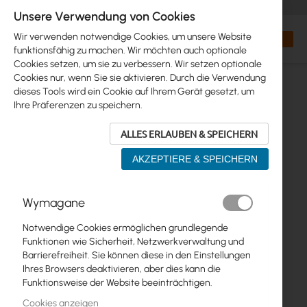
+48 32 302 29 10
orders@interprojekt.pl
Unsere Verwendung von Cookies
Währung
Search
Mein W
Wir verwenden notwendige Cookies, um unsere Website
funktionsfähig zu machen. Wir möchten auch optionale
Cookies setzen, um sie zu verbessern. Wir setzen optionale
Cookies nur, wenn Sie sie aktivieren. Durch die Verwendung
dieses Tools wird ein Cookie auf Ihrem Gerät gesetzt, um
Ihre Präferenzen zu speichern.
ALLES ERLAUBEN & SPEICHERN
AKZEPTIERE & SPEICHERN
Zum
Wymagane
Ende
der
Notwendige Cookies ermöglichen grundlegende
Bildgalerie
Funktionen wie Sicherheit, Netzwerkverwaltung und
springen
Barrierefreiheit. Sie können diese in den Einstellungen
Ihres Browsers deaktivieren, aber dies kann die
Funktionsweise der Website beeinträchtigen.
Cookies anzeigen