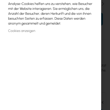
Menge
Analyse-Cookies helfen uns zu verstehen, wie Besucher
mit der Website interagieren. Sie ermöglichen uns, die
Anzahl der Besucher, deren Herkunft und die von ihnen
besuchten Seiten zu erfassen. Diese Daten werden
IN DEN WARENKORB
anonym gesammelt und gemeldet.
Cookies anzeigen
Mehr
UACC-Camera-DM-W
Informationen
Ubiquiti
8
Ubiquiti UACC-Camera-DM-W Doppelhalterung. Unterstützt
Rücken-an-Rücken-Montage von zwei UniFi Kameras an Fläche,
Mast oder Pendel.
Zubehör und Ergänzungen:
Ubiquiti UniFi Video Camera G4 (UVC-G4-BULLET)
149,56 €