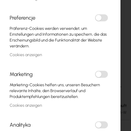
Preferencje
Präferenz-Cookies werden verwendet, um
Einstellungen und Informationen zu speichern, die das
Erscheinungsbild und die Funktionalität der Website
verändern.
Cookies anzeigen
Marketing
Ubiquiti Camera Dual Mount - UACC-Camera-
Zum
Marketing-Cookies helfen uns, unseren Besuchern
Anfang
DM-W
relevante Inhalte, den Browserverlauf und
der
Produktempfehlungen bereitzustellen.
Bildgalerie
Cookies anzeigen
Ausverkauft
48,70 €
springen
59,90 €
SKU
UBIQUITI-UACC-CAMERA-DM-W
Analityka