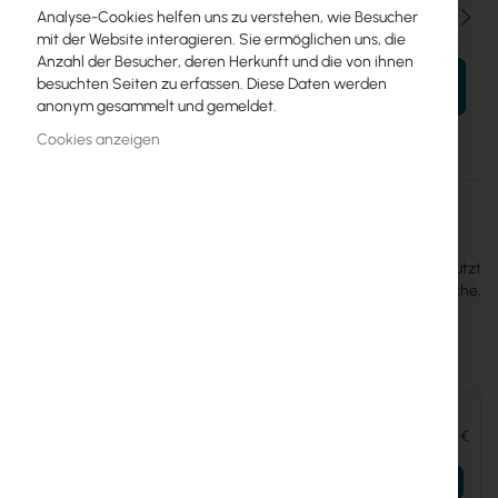
Menge
Analyse-Cookies helfen uns zu verstehen, wie Besucher
mit der Website interagieren. Sie ermöglichen uns, die
Anzahl der Besucher, deren Herkunft und die von ihnen
besuchten Seiten zu erfassen. Diese Daten werden
IN DEN WARENKORB
anonym gesammelt und gemeldet.
Cookies anzeigen
Mehr
UACC-Camera-DM-B
Informationen
Ubiquiti
Ubiquiti UACC-Camera-DM-B Doppelhalterung. Unterstützt
Rücken-an-Rücken-Montage von zwei UniFi Kameras an Fläche,
Mast oder Pendel.
Zubehör und Ergänzungen:
Ubiquiti UniFi Video Camera G4 (UVC-G4-BULLET)
149,56 €