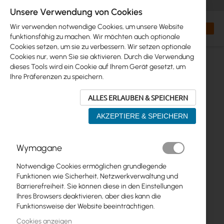
+48 32 302 29 10
orders@interprojekt.pl
Unsere Verwendung von Cookies
Währung
Search
Mein W
Wir verwenden notwendige Cookies, um unsere Website
funktionsfähig zu machen. Wir möchten auch optionale
Cookies setzen, um sie zu verbessern. Wir setzen optionale
Cookies nur, wenn Sie sie aktivieren. Durch die Verwendung
dieses Tools wird ein Cookie auf Ihrem Gerät gesetzt, um
Ihre Präferenzen zu speichern.
ALLES ERLAUBEN & SPEICHERN
AKZEPTIERE & SPEICHERN
Zum
Wymagane
Ende
der
Notwendige Cookies ermöglichen grundlegende
Bildgalerie
Funktionen wie Sicherheit, Netzwerkverwaltung und
springen
Barrierefreiheit. Sie können diese in den Einstellungen
Ihres Browsers deaktivieren, aber dies kann die
Funktionsweise der Website beeinträchtigen.
Cookies anzeigen