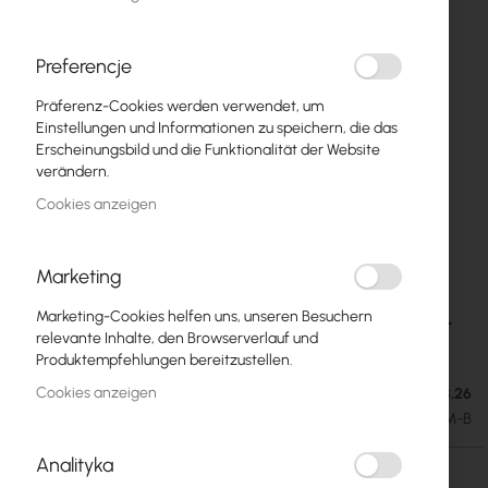
Preferencje
Präferenz-Cookies werden verwendet, um
Einstellungen und Informationen zu speichern, die das
Erscheinungsbild und die Funktionalität der Website
verändern.
Cookies anzeigen
Marketing
Ubiquiti Camera Dual Mount - UACC-Camera-
Zum
Marketing-Cookies helfen uns, unseren Besuchern
Anfang
DM-B
relevante Inhalte, den Browserverlauf und
der
Produktempfehlungen bereitzustellen.
Bildgalerie
Cookies anzeigen
Ausverkauft. Lieferdatum: 11.08.26
46,96 €
springen
57,76 €
SKU
UBIQUITI-UACC-CAMERA-DM-B
Analityka