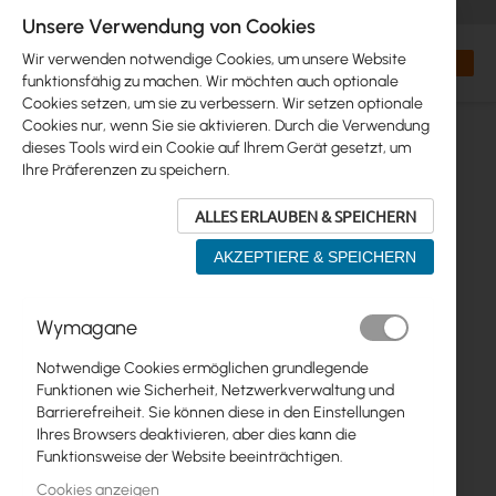
+48 32 302 29 10
orders@interprojekt.pl
Unsere Verwendung von Cookies
Währung
Search
Mein W
Wir verwenden notwendige Cookies, um unsere Website
funktionsfähig zu machen. Wir möchten auch optionale
Cookies setzen, um sie zu verbessern. Wir setzen optionale
Cookies nur, wenn Sie sie aktivieren. Durch die Verwendung
dieses Tools wird ein Cookie auf Ihrem Gerät gesetzt, um
Ihre Präferenzen zu speichern.
ALLES ERLAUBEN & SPEICHERN
AKZEPTIERE & SPEICHERN
Zum
Wymagane
Ende
der
Notwendige Cookies ermöglichen grundlegende
Bildgalerie
Funktionen wie Sicherheit, Netzwerkverwaltung und
springen
Barrierefreiheit. Sie können diese in den Einstellungen
Ihres Browsers deaktivieren, aber dies kann die
Funktionsweise der Website beeinträchtigen.
Cookies anzeigen