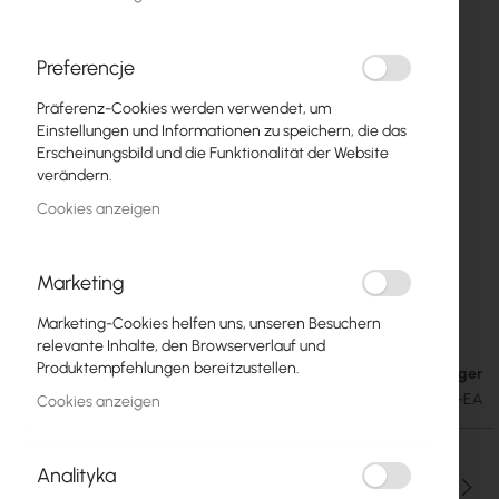
Preferencje
Präferenz-Cookies werden verwendet, um
Einstellungen und Informationen zu speichern, die das
Erscheinungsbild und die Funktionalität der Website
verändern.
Cookies anzeigen
Marketing
Mikrotik ATL LTE18 kit (ATLGM&EG18-EA)
Zum
Marketing-Cookies helfen uns, unseren Besuchern
Anfang
relevante Inhalte, den Browserverlauf und
der
Produktempfehlungen bereitzustellen.
Auf Lager
182,62 €
Bildgalerie
224,62 €
SKU
RTB-ATLGM_EG18-EA
Cookies anzeigen
springen
Analityka
Menge