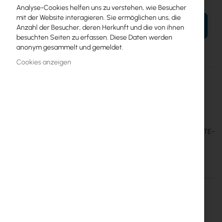
Analyse-Cookies helfen uns zu verstehen, wie Besucher
mit der Website interagieren. Sie ermöglichen uns, die
IN DEN WARENKORB
Anzahl der Besucher, deren Herkunft und die von ihnen
besuchten Seiten zu erfassen. Diese Daten werden
anonym gesammelt und gemeldet.
Cookies anzeigen
Mehr
ATLGM&EG18-EA
Informationen
4752224008312
Mikrotik
4
ATL LTE18-Kit
– Advanced Technology Level LTE-Lösung – LTE-
Modem der Kategorie 18, Gigabit-Eth-Port
Einzelheiten
Mehr Informationen
ATL LTE18 kit (ATLGM&EG18-EA)