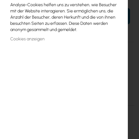
Analyse-Cookies helfen uns zu verstehen, wie Besucher
mit der Website interagieren. Sie ermöglichen uns, die
IN DEN WARENKORB
Anzahl der Besucher, deren Herkunft und die von ihnen
besuchten Seiten zu erfassen. Diese Daten werden
anonym gesammelt und gemeldet.
Cookies anzeigen
Mehr
CRS318-16P-2S+OUT
Informationen
4752224002174
Mikrotik
5
Switch CRS318-16P-2S+OUT (netPower 16P)
Einzelheiten
Mehr Informationen
netPower 16P (CRS318-16P-
2S+OUT)