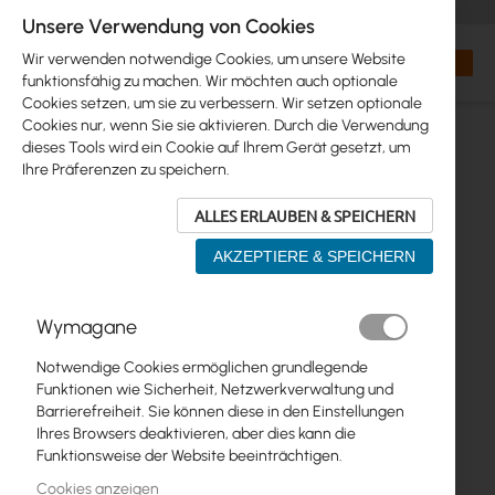
+48 32 302 29 10
orders@interprojekt.pl
Unsere Verwendung von Cookies
Währung
Search
Mein W
Wir verwenden notwendige Cookies, um unsere Website
funktionsfähig zu machen. Wir möchten auch optionale
Cookies setzen, um sie zu verbessern. Wir setzen optionale
Cookies nur, wenn Sie sie aktivieren. Durch die Verwendung
dieses Tools wird ein Cookie auf Ihrem Gerät gesetzt, um
Ihre Präferenzen zu speichern.
ALLES ERLAUBEN & SPEICHERN
AKZEPTIERE & SPEICHERN
Zum
Wymagane
Ende
der
Notwendige Cookies ermöglichen grundlegende
Bildgalerie
Funktionen wie Sicherheit, Netzwerkverwaltung und
springen
Barrierefreiheit. Sie können diese in den Einstellungen
Ihres Browsers deaktivieren, aber dies kann die
Funktionsweise der Website beeinträchtigen.
Cookies anzeigen