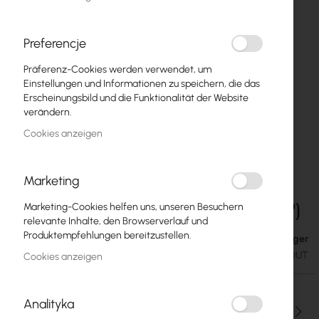
Preferencje
Präferenz-Cookies werden verwendet, um
Einstellungen und Informationen zu speichern, die das
Erscheinungsbild und die Funktionalität der Website
verändern.
Cookies anzeigen
Marketing
Mikrotik CRS318-16P-2S+OUT (netPower 16P)
Zum
Marketing-Cookies helfen uns, unseren Besuchern
Anfang
relevante Inhalte, den Browserverlauf und
der
Produktempfehlungen bereitzustellen.
Auf Lager
178,35 €
Bildgalerie
219,37 €
SKU
RTB-CRS318-16P-2S+OUT
Cookies anzeigen
springen
Analityka
Menge