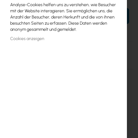
Analyse-Cookies helfen uns zu verstehen, wie Besucher
mit der Website interagieren. Sie ermöglichen uns, die
IN DEN WARENKORB
Anzahl der Besucher, deren Herkunft und die von ihnen
besuchten Seiten zu erfassen. Diese Daten werden
anonym gesammelt und gemeldet.
Cookies anzeigen
Mehr
EX.16897
Informationen
Einzelheiten
Mehr Informationen
Extralink 18U 19'' 600x600 wall
mounted rack cabinet
(EX.16897)
Technical specification:
Cabinet hight
18U