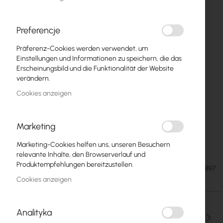
Preferencje
Präferenz-Cookies werden verwendet, um
Einstellungen und Informationen zu speichern, die das
Erscheinungsbild und die Funktionalität der Website
verändern.
Cookies anzeigen
Marketing
Extralink 18U 600x600 gray (EX.16897)
Zum
Marketing-Cookies helfen uns, unseren Besuchern
Anfang
relevante Inhalte, den Browserverlauf und
der
Produktempfehlungen bereitzustellen.
134,82 €
SKU
EXTRALINK-EX.16897
Bildgalerie
165,83 €
Cookies anzeigen
springen
Analityka
Menge