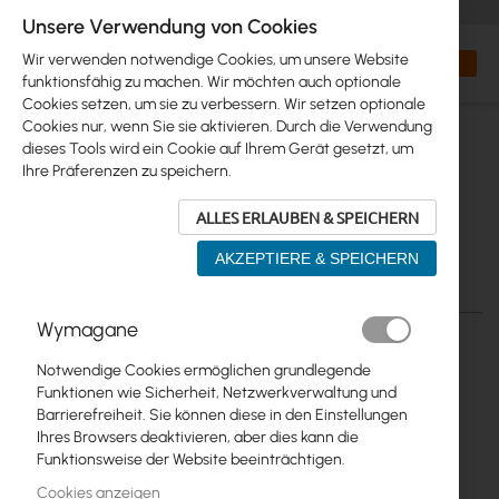
+48 32 302 29 10
orders@interprojekt.pl
Unsere Verwendung von Cookies
Währung
Search
Mein W
Wir verwenden notwendige Cookies, um unsere Website
funktionsfähig zu machen. Wir möchten auch optionale
Cookies setzen, um sie zu verbessern. Wir setzen optionale
Cookies nur, wenn Sie sie aktivieren. Durch die Verwendung
dieses Tools wird ein Cookie auf Ihrem Gerät gesetzt, um
Ihre Präferenzen zu speichern.
ALLES ERLAUBEN & SPEICHERN
AKZEPTIERE & SPEICHERN
Zum
Wymagane
Ende
der
Notwendige Cookies ermöglichen grundlegende
Bildgalerie
Funktionen wie Sicherheit, Netzwerkverwaltung und
springen
Barrierefreiheit. Sie können diese in den Einstellungen
Ihres Browsers deaktivieren, aber dies kann die
Funktionsweise der Website beeinträchtigen.
Cookies anzeigen