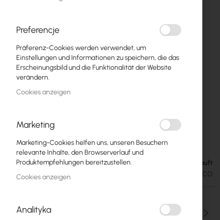
Preferencje
Präferenz-Cookies werden verwendet, um
Einstellungen und Informationen zu speichern, die das
Erscheinungsbild und die Funktionalität der Website
verändern.
Cookies anzeigen
Marketing
Ubiquiti UFiber LOCO GPON Optical Network
Zum
Anfang
(UF-LOCO)
Marketing-Cookies helfen uns, unseren Besuchern
der
relevante Inhalte, den Browserverlauf und
Bildgalerie
Produktempfehlungen bereitzustellen.
Ausverkauft
34,18 €
springen
42,04 €
SKU
UBIQUITI-UF-LOCO
Cookies anzeigen
Analityka
Menge