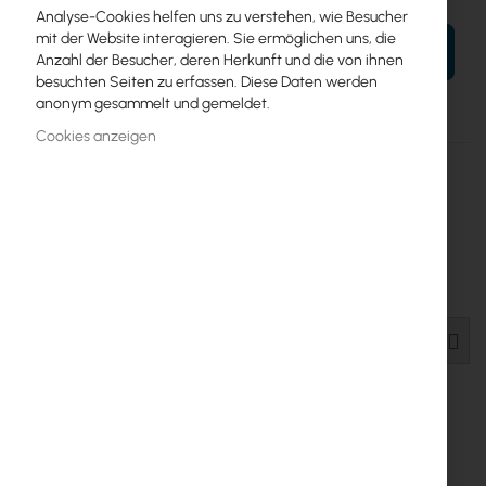
Analyse-Cookies helfen uns zu verstehen, wie Besucher
mit der Website interagieren. Sie ermöglichen uns, die
IN DEN WARENKORB
Anzahl der Besucher, deren Herkunft und die von ihnen
besuchten Seiten zu erfassen. Diese Daten werden
anonym gesammelt und gemeldet.
Cookies anzeigen
Mehr
UF-LOCO
Informationen
817882021777
Ubiquiti
20
Ubiquiti UFiber LOCO GPON Optical Network (UF-LOCO)
WEIT
Einzelheiten
Mehr Informationen
Download-Dateien
Ubiquiti UFiber Loco