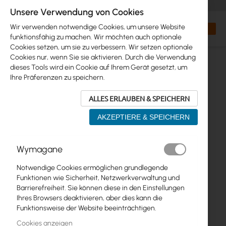
+48 32 302 29 10
orders@interprojekt.pl
Unsere Verwendung von Cookies
Währung
Search
Mein W
Wir verwenden notwendige Cookies, um unsere Website
funktionsfähig zu machen. Wir möchten auch optionale
Cookies setzen, um sie zu verbessern. Wir setzen optionale
Cookies nur, wenn Sie sie aktivieren. Durch die Verwendung
dieses Tools wird ein Cookie auf Ihrem Gerät gesetzt, um
Ihre Präferenzen zu speichern.
ALLES ERLAUBEN & SPEICHERN
AKZEPTIERE & SPEICHERN
Zum
Wymagane
Ende
der
Notwendige Cookies ermöglichen grundlegende
Bildgalerie
Funktionen wie Sicherheit, Netzwerkverwaltung und
springen
Barrierefreiheit. Sie können diese in den Einstellungen
Ihres Browsers deaktivieren, aber dies kann die
Funktionsweise der Website beeinträchtigen.
Cookies anzeigen