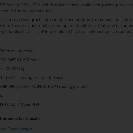
500MHz, MIPS64 CPU with hardware acceleration for packet processin
e speed for the largest ones.
Lite provides a graphical user interface designed for convenient setup
ly interface provides intuitive management with a virtual view of the por
ys detailed statistics: IP information, MTU, transmit and receive speeds, 
 Ethernet interfaces
 CPU MIPS64, 500MHz
ce 1000000 pps
WEB and CLI management interfaces
o RIP, RIPng, OSPF, OSPFv3, BGP4 routing protocols
ed
 PPTP, L2TP, OpenVPN
fromance tests results
t vs. Cisco/Juniper