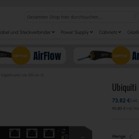
S
Search
Kabel und Steckverbinder
Power Supply
Cabinets
Glasf
i EdgeRouter Lite (ERLite-3)
Ubiquiti
73,82 €
90,80 €
Menge