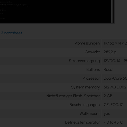
e 3 datasheet
Abmessungen
197.52 × 91 ×
Gewicht
289,2 g
Stromversorgung
12VDC, 1A - P
Buttons
Reset
Prozessor
Dual-Core 50
System memory
512 MB DDR2
Nichtflüchtiger Flash-Speicher
2 GB
Bescheinigungen
CE, FCC, IC
Wall-mount
yes
Betriebstemperatur
-10 to 45°C