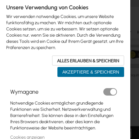
Unsere Verwendung von Cookies
Wir verwenden notwendige Cookies, um unsere Website
funktionsfähig zu machen. Wir möchten auch optionale
Cookies setzen, um sie zu verbessern. Wir setzen optionale
Ubiquiti
Mikrotik
WiFi & SOHO
Antennas
Cookies nur, wenn Sie sie aktivieren. Durch die Verwendung
dieses Tools wird ein Cookie auf Ihrem Gerät gesetzt, um Ihre
Präferenzen zu speichern.
ALLES ERLAUBEN & SPEICHERN
AKZEPTIERE & SPEICHERN
Ubiquiti
ISP Wireless
UISP, EdgeMAX Routers
Ubiquit
Zum
Wymagane
Skip
Ende
Ubiquiti
to
der
Notwendige Cookies ermöglichen grundlegende
product
Bildgalerie
Mikrotik
Funktionen wie Sicherheit, Netzwerkverwaltung und
list
springen
Barrierefreiheit. Sie können diese in den Einstellungen
WiFi & SOHO
Ihres Browsers deaktivieren, aber dies kann die
Funktionsweise der Website beeinträchtigen.
Antennas
Cookies anzeigen