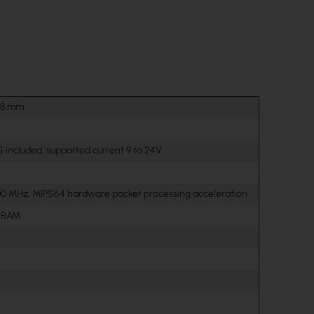
 28 mm
S included, supported current 9 to 24V
0 MHz, MIPS64 hardware packet processing acceleration
 RAM