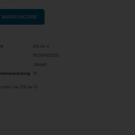
N WARENKORB
KU
ERLite-3
n
810354022210
Ubiquiti
mmelverpackung
10
outer Lite (ERLite-3)