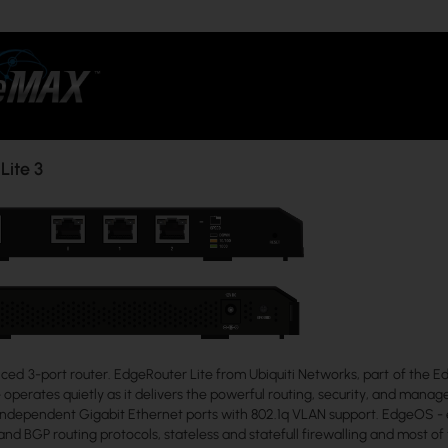
Lite 3
d 3-port router. EdgeRouter Lite from Ubiquiti Networks, part of the Ed
operates quietly as it delivers the powerful routing, security, and manag
independent Gigabit Ethernet ports with 802.1q VLAN support. EdgeOS - e
nd BGP routing protocols, stateless and statefull firewalling and most of