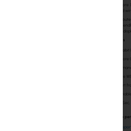
The dual-core 
packets and wir
The EdgeRouter 
the user-friend
Dashboard displa
Key features
3x Gigabit
Dual-core
Performan
Intuitive 
Support fr
IPv6 enabl
VPN IPSec,
Tolly Group per
Tolly repor