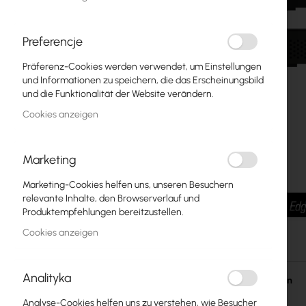
Glasfasern
Switch
Preferencje
Präferenz-Cookies werden verwendet, um Einstellungen
Zugangspunkte
und Informationen zu speichern, die das Erscheinungsbild
und die Funktionalität der Website verändern.
Koaxialkabel
Cookies anzeigen
Power Supply
Cabinets
Marketing
GPON
Marketing-Cookies helfen uns, unseren Besuchern
relevante Inhalte, den Browserverlauf und
LAN-Kabel
Produktempfehlungen bereitzustellen.
Cookies anzeigen
LAN-Router
Zum
LTE/5G-Router
Anfang
Analityka
der
Einzelheiten
Bildgalerie
Medienkonverter
Analyse-Cookies helfen uns zu verstehen, wie Besucher
springen