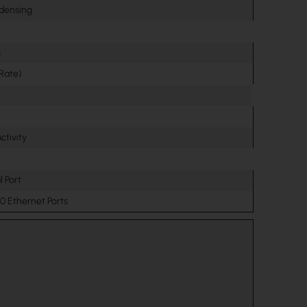
densing
s
 Rate)
ctivity
l Port
00 Ethernet Ports