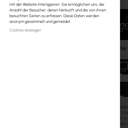
mit der Website interagieren. Sie ermöglichen uns, die
MikroTik-Lizenzen
Anzahl der Besucher, deren Herkunft und die von ihnen
besuchten Seiten zu erfassen. Diese Daten werden
Überwachung, Smart Home IoT
anonym gesammelt und gemeldet.
Outdoor-WiFi-Geräte
Cookies anzeigen
Funkverbindungen
EdgeRouter 
RouterBOARD
Buchsen und Stecker
Überspannungsschutz
Ubiquiti UI Care Garantie
WiFi-Mesh
EdgeMax advance
WiFi-Repeater
EdgeRouter Lite 
Equiped with 3 
WiFi-Router
protocol, OSPF a