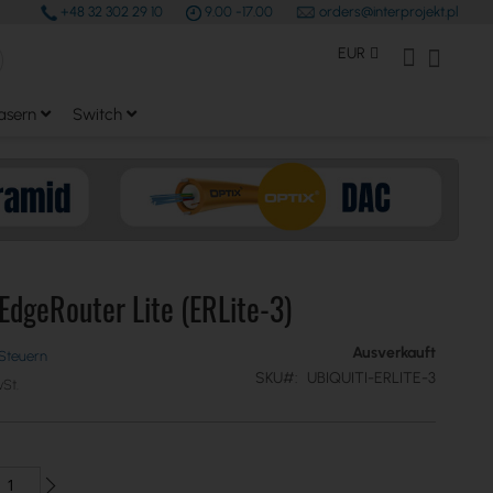
+48 32 302 29 10
9.00 -17.00
orders@interprojekt.pl
earch
Währung
Mein Konto
Mein W
EUR
asern
Switch
 EdgeRouter Lite (ERLite-3)
Ausverkauft
SKU
UBIQUITI-ERLITE-3