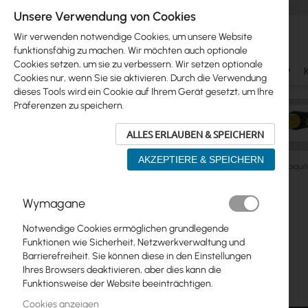
Unsere Verwendung von Cookies
Wir verwenden notwendige Cookies, um unsere Website
funktionsfähig zu machen. Wir möchten auch optionale
Cookies setzen, um sie zu verbessern. Wir setzen optionale
Ubiquiti
Mikrotik
WiFi & SOHO
Antennas
Cookies nur, wenn Sie sie aktivieren. Durch die Verwendung
dieses Tools wird ein Cookie auf Ihrem Gerät gesetzt, um Ihre
Präferenzen zu speichern.
ALLES ERLAUBEN & SPEICHERN
AKZEPTIERE & SPEICHERN
Ubiquiti
ISP Wireless
UISP, EdgeMAX Routers
Ubiquit
Zum
Wymagane
Skip
Ende
Ubiquiti
to
der
Notwendige Cookies ermöglichen grundlegende
product
Bildgalerie
Mikrotik
Funktionen wie Sicherheit, Netzwerkverwaltung und
list
springen
Barrierefreiheit. Sie können diese in den Einstellungen
WiFi & SOHO
Ihres Browsers deaktivieren, aber dies kann die
Funktionsweise der Website beeinträchtigen.
Antennas
Cookies anzeigen