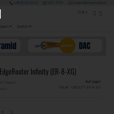
+48 32 302 29 10
9.00 -17.00
orders@interprojekt.pl
earch
Währung
Mein Konto
Mein W
EUR
asern
Switch
 EdgeRouter Infinity (ER-8-XG)
Auf Lager
SKU
UBIQUITI-ER-8-XG