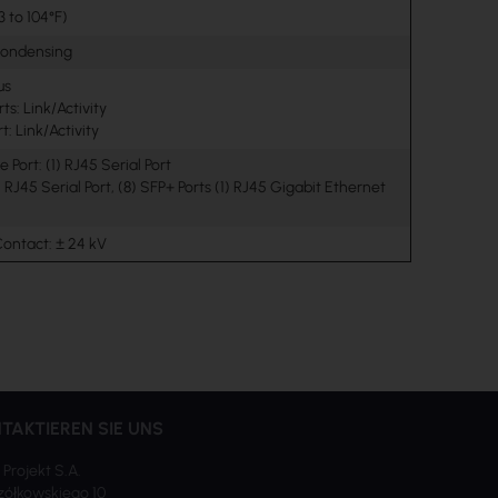
3 to 104°F)
ondensing
us
ts: Link/Activity
t: Link/Activity
 Port: (1) RJ45 Serial Port
) RJ45 Serial Port, (8) SFP+ Ports (1) RJ45 Gigabit Ethernet
 Contact: ± 24 kV
TAKTIEREN SIE UNS
 Projekt S.A.
ółkowskiego 10