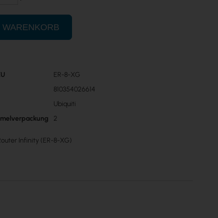
N WARENKORB
KU
ER-8-XG
n
810354026614
Ubiquiti
mmelverpackung
2
outer Infinity (ER-8-XG)