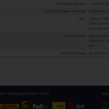
Betriebstemperatur
-5 to 40°C (2
Luftfeuchtigkeit im Betrieb
5-95% Non-C
LEDs
System: Stat
SFP+ Data Por
RJ45 Data Por
Schnittstellen
Serial Console
Data Ports: (1
Port
ESD/EMP-Schutz
Air: ± 24 kV,
WIR VERSENDEN WELTWEIT
KON
Inter
Wycz