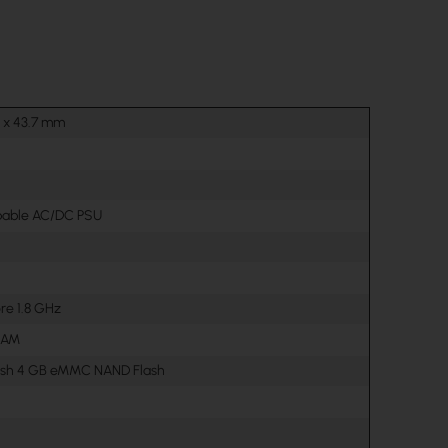
6 x 43.7 mm
pable AC/DC PSU
re 1.8 GHz
RAM
ash 4 GB eMMC NAND Flash