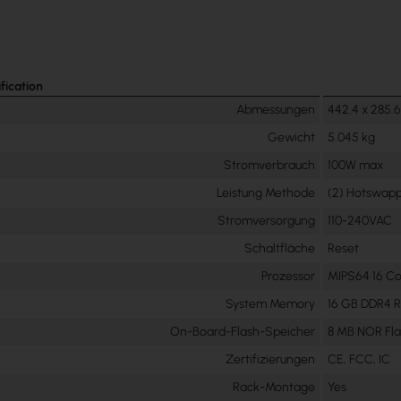
fication
Abmessungen
442.4 x 285.
Gewicht
5.045 kg
Stromverbrauch
100W max
Leistung Methode
(2) Hotswap
Stromversorgung
110-240VAC
Schaltfläche
Reset
Prozessor
MIPS64 16 Co
System Memory
16 GB DDR4 
On-Board-Flash-Speicher
8 MB NOR Fl
Zertifizierungen
CE, FCC, IC
Rack-Montage
Yes