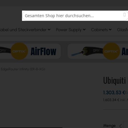
S
Search
Kabel und Steckverbinder
Power Supply
Cabinets
Glasf
i EdgeRouter Infinity (ER-8-XG)
Ubiquiti
1.303,53 €
1.603,34 €
Menge