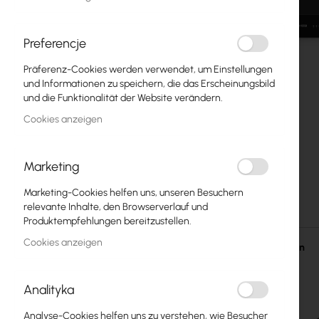
Glasfasern
Switch
Preferencje
Präferenz-Cookies werden verwendet, um Einstellungen
Zugangspunkte
und Informationen zu speichern, die das Erscheinungsbild
und die Funktionalität der Website verändern.
Koaxialkabel
Cookies anzeigen
Power Supply
Cabinets
Marketing
Zum
GPON
Marketing-Cookies helfen uns, unseren Besuchern
Anfang
relevante Inhalte, den Browserverlauf und
der
LAN-Kabel
Produktempfehlungen bereitzustellen.
Bildgalerie
springen
Cookies anzeigen
LAN-Router
Einzelheiten
LTE/5G-Router
Analityka
Medienkonverter
Analyse-Cookies helfen uns zu verstehen, wie Besucher