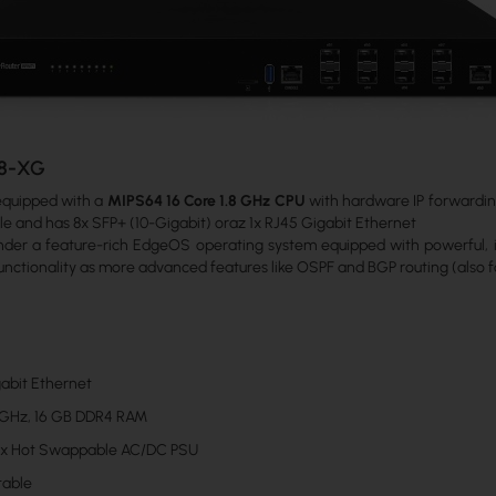
-8-XG
equipped with a
MIPS64 16 Core 1.8 GHz CPU
with hardware IP forwardin
le and has 8x SFP+ (10-Gigabit) oraz 1x RJ45 Gigabit Ethernet
der a feature-rich EdgeOS operating system equipped with powerful, int
unctionality as more advanced features like OSPF and BGP routing (also fo
gabit Ethernet
8 GHz, 16 GB DDR4 RAM
2x Hot Swappable AC/DC PSU
able