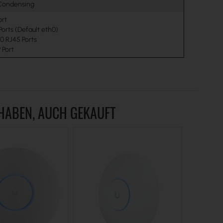
Condensing
ort
Ports (Default eth0)
00 RJ45 Ports
 Port
 HABEN, AUCH GEKAUFT