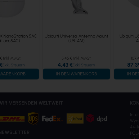
MAX NanoStation 5AC
Ubiquiti Universal Antenna Mount
Ubiquiti U
 (Loco5AC)
(UB-AM)
A
 €
5,45 €
107,
 €
4,43 €
87,3
N WARENKORB
IN DEN WARENKORB
IN D
WIR VERSENDEN WELTWEIT
KON
Inter
Wycz
44-1
NEWSLETTER
POL