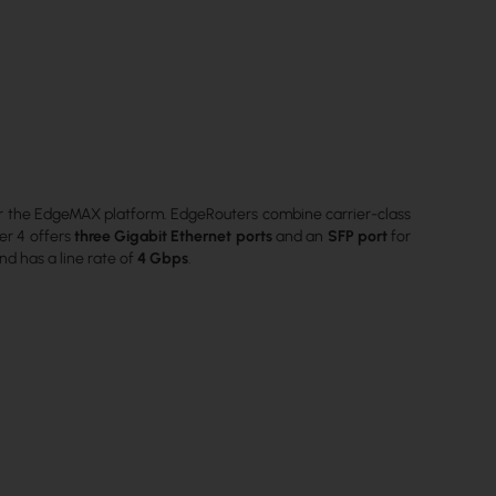
for the EdgeMAX platform. EdgeRouters combine carrier-class
er 4 offers
three Gigabit Ethernet ports
and an
SFP port
for
nd has a line rate of
4 Gbps
.