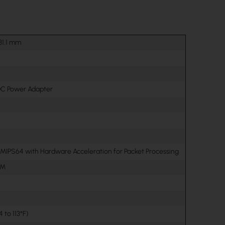
 31.1 mm
DC Power Adapter
 MIPS64 with Hardware Acceleration for Packet Processing
AM
4 to 113°F)