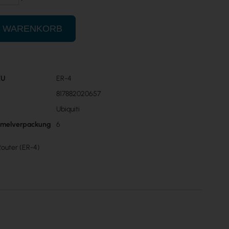
N WARENKORB
KU
ER-4
n
817882020657
Ubiquiti
mmelverpackung
6
Router (ER-4)