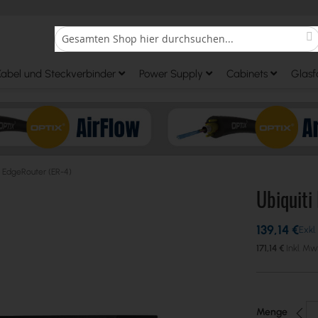
S
Search
Kabel und Steckverbinder
Power Supply
Cabinets
Glasf
i EdgeRouter (ER-4)
Ubiquiti
139,14 €
171,14 €
Menge