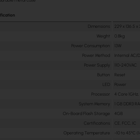
urable metal case
fication
Dimensions
229 x 136.5 x
Weight
0.8kg
Power Consumption
13W
Power Method
Internal AC/
Power Supply
110-240VAC
Button
Reset
LED
Power
Processor
4 Core 1GHz,
System Memory
1 GB DDR3 R
On-Board Flash Storage
4GB
Certifications
CE, FCC, IC
Operating Temperature
-10 to 45°C (1