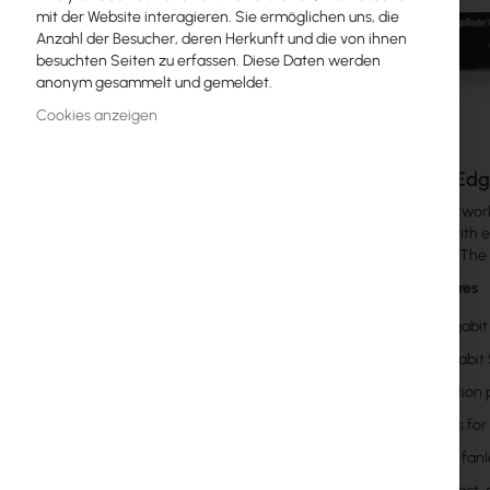
mit der Website interagieren. Sie ermöglichen uns, die
MikroTik-Lizenzen
Anzahl der Besucher, deren Herkunft und die von ihnen
besuchten Seiten zu erfassen. Diese Daten werden
Überwachung, Smart Home IoT
anonym gesammelt und gemeldet.
Outdoor-WiFi-Geräte
Cookies anzeigen
Funkverbindungen
Ubiquiti Ed
RouterBOARD
Ubiquiti Networ
reliability wit
Buchsen und Stecker
a fiber link. Th
Main Features
Überspannungsschutz
(3) Gigabit
Ubiquiti UI Care Garantie
(1) Gigabit
WiFi-Mesh
3.4 millio
WiFi-Repeater
4 Gbps for 
Silent, fan
WiFi-Router