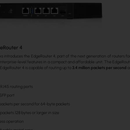
geRouter 4
ks introduces the EdgeRouter 4, part of the next generation of routers 
h enterprise-level features in a compact and affordable unit. The EdgeRout
e EdgeRouter 4 is capable of routing up to
3.4 million packets per second
a
 RJ45 routing ports
 SFP port
n packets per second for 64-byte packets
packets 128 bytes or larger in size
less operation