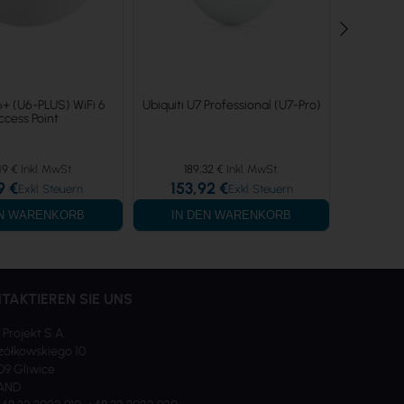
6+ (U6-PLUS) WiFi 6
Ubiquiti U7 Professional (U7-Pro)
Ubiquiti
ccess Point
49 €
189,32 €
12
9 €
153,92 €
99,
EN WARENKORB
IN DEN WARENKORB
IN 
TAKTIEREN SIE UNS
 Projekt S.A.
ółkowskiego 10
09 Gliwice
AND