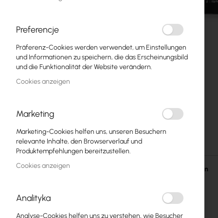
Glasfasern
Switch
Preferencje
Präferenz-Cookies werden verwendet, um Einstellungen
Zugangspunkte
und Informationen zu speichern, die das Erscheinungsbild
und die Funktionalität der Website verändern.
Koaxialkabel
Cookies anzeigen
Power Supply
Cabinets
Marketing
Zum
GPON
Marketing-Cookies helfen uns, unseren Besuchern
Anfang
relevante Inhalte, den Browserverlauf und
der
LAN-Kabel
Produktempfehlungen bereitzustellen.
Bildgalerie
springen
Cookies anzeigen
LAN-Router
Einzelheiten
LTE/5G-Router
Analityka
Medienkonverter
Analyse-Cookies helfen uns zu verstehen, wie Besucher