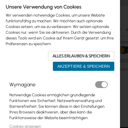
Unsere Verwendung von Cookies
Wir verwenden notwendige Cookies, um unsere Website
funktionsfähig zu machen. Wir möchten auch optionale
Cookies setzen, um sie zu verbessern. Wir setzen optionale
Ubiquiti
Mikrotik
WiFi & SOHO
Antennas
Cookies nur, wenn Sie sie aktivieren. Durch die Verwendung
dieses Tools wird ein Cookie auf Ihrem Gerät gesetzt, um Ihre
Präferenzen zu speichern.
ALLES ERLAUBEN & SPEICHERN
AKZEPTIERE & SPEICHERN
Ubiquiti
ISP Wireless
UISP, EdgeMAX Routers
Ubiquit
Zum
Wymagane
Skip
Ende
Ubiquiti
to
der
Notwendige Cookies ermöglichen grundlegende
product
Bildgalerie
Mikrotik
Funktionen wie Sicherheit, Netzwerkverwaltung und
list
springen
Barrierefreiheit. Sie können diese in den Einstellungen
WiFi & SOHO
Ihres Browsers deaktivieren, aber dies kann die
Funktionsweise der Website beeinträchtigen.
Antennas
Cookies anzeigen