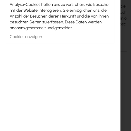
Analyse-Cookies helfen uns zu verstehen, wie Besucher
Urządzenie typu AP/APC High Power działające w paśmie 5GH
mit der Website interagieren. Sie ermöglichen uns, die
802.11a w pełni przystosowane do pracy w warunkach
Anzahl der Besucher, deren Herkunft und die von ihnen
zewnętrznych. Złącze N męskie umożliwia montaż bezpośrednio
besuchten Seiten zu erfassen. Diese Daten werden
do anteny. Chipset: Atheros SOC, 180MHz CPU. Częstotliwość:
anonym gesammelt und gemeldet.
2475-5825MHz. Moc...
Cookies anzeigen
Einzelheiten
Mehr Informationen
Ubiquiti Bullet5 HP