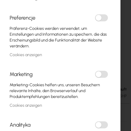
Preferencje
Präferenz-Cookies werden verwendet, um
Einstellungen und Informationen zu speichern, die das
Erscheinungsbild und die Funktionalität der Website
verändern.
Cookies anzeigen
Marketing
Ubiquiti BULLET5 HP
Zum
Anfang
Marketing-Cookies helfen uns, unseren Besuchern
der
Ausverkauft
70,02 €
relevante Inhalte, den Browserverlauf und
Bildgalerie
86,12 €
SKU
UBIQUITI-BULLET5HP
Produktempfehlungen bereitzustellen.
springen
Cookies anzeigen
Ausverkauft
Analityka
Mehr
Ubiquiti
Informationen