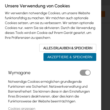
+48 32 302 29 10
orders@interprojekt.pl
Unsere Verwendung von Cookies
Währung
Search
Mein W
Wir verwenden notwendige Cookies, um unsere Website
funktionsfähig zu machen. Wir möchten auch optionale
Cookies setzen, um sie zu verbessern. Wir setzen optionale
Cookies nur, wenn Sie sie aktivieren. Durch die Verwendung
dieses Tools wird ein Cookie auf Ihrem Gerät gesetzt, um
Ihre Präferenzen zu speichern.
ALLES ERLAUBEN & SPEICHERN
AKZEPTIERE & SPEICHERN
Zum
Wymagane
Ende
der
Notwendige Cookies ermöglichen grundlegende
Bildgalerie
Funktionen wie Sicherheit, Netzwerkverwaltung und
springen
Barrierefreiheit. Sie können diese in den Einstellungen
Ihres Browsers deaktivieren, aber dies kann die
Funktionsweise der Website beeinträchtigen.
Cookies anzeigen