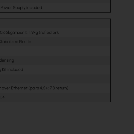
 Power Supply included
m
 0.65kg(mount), 1,9kg (reflector),
tabalized Plastic
densing
 Kit included
 over Ethernet (pairs 4,5+; 7,8 return)
1.4