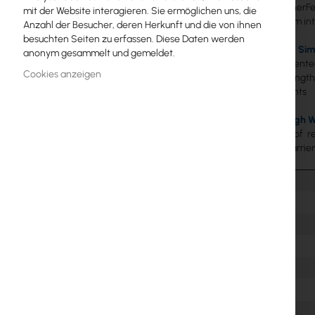
Utilizing Inner
mit der Website interagieren. Sie ermöglichen uns, die
MikroTik-Lizenzen
radio system in
Anzahl der Besucher, deren Herkunft und die von ihnen
besuchten Seiten zu erfassen. Diese Daten werden
Überwachung, Smart Home IoT
Robust and Sim
anonym gesammelt und gemeldet.
Can be oriented
Outdoor-WiFi-Geräte
Cookies anzeigen
signal strengt
environments
Funkverbindungen
Breakthrough W
RouterBOARD
100+Mbps of re
scalable, carri
Buchsen und Stecker
Überspannungsschutz
Ubiquiti UI Care Garantie
WiFi-Mesh
WiFi-Repeater
WiFi-Router