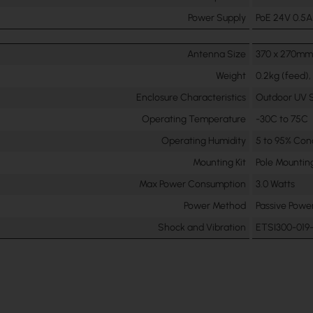
Power Supply
PoE 24V 0.5A
Antenna Size
370 x 270m
Weight
0.2kg (feed),
Enclosure Characteristics
Outdoor UV S
Operating Temperature
-30C to 75C
Operating Humidity
5 to 95% Con
Mounting Kit
Pole Mounting
Max Power Consumption
3.0 Watts
Power Method
Passive Power
Shock and Vibration
ETSI300-019-