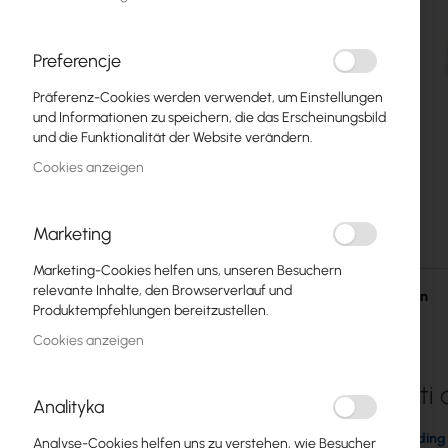
Glasfasern
Switch
Preferencje
Präferenz-Cookies werden verwendet, um Einstellungen
Zugangspunkte
und Informationen zu speichern, die das Erscheinungsbild
und die Funktionalität der Website verändern.
Koaxialkabel
Cookies anzeigen
Power Supply
Cabinets
Marketing
Zum
GPON
Marketing-Cookies helfen uns, unseren Besuchern
Anfang
relevante Inhalte, den Browserverlauf und
der
Einzelheiten
LAN-Kabel
Produktempfehlungen bereitzustellen.
Bildgalerie
springen
Cookies anzeigen
LAN-Router
LTE/5G-Router
Ubiquiti
Analityka
Medienkonverter
Patent Pending
Analyse-Cookies helfen uns zu verstehen, wie Besucher