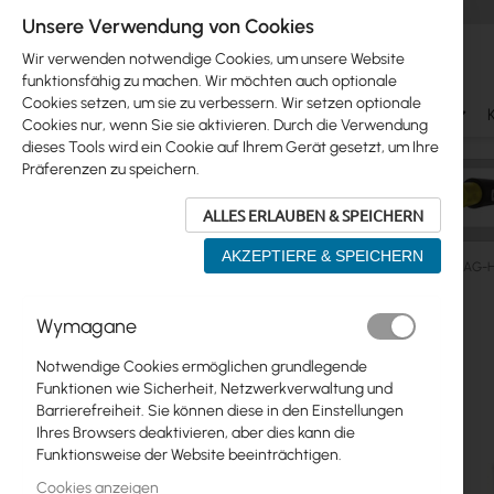
Unsere Verwendung von Cookies
Wir verwenden notwendige Cookies, um unsere Website
funktionsfähig zu machen. Wir möchten auch optionale
Cookies setzen, um sie zu verbessern. Wir setzen optionale
Ubiquiti
Mikrotik
WiFi & SOHO
Antennas
Cookies nur, wenn Sie sie aktivieren. Durch die Verwendung
dieses Tools wird ein Cookie auf Ihrem Gerät gesetzt, um Ihre
Präferenzen zu speichern.
ALLES ERLAUBEN & SPEICHERN
AKZEPTIERE & SPEICHERN
Manufacturers
Ubiquiti
Ubiquiti airGrid M2 HP 16dBi (AG-
Zum
Wymagane
Skip
Ende
Ubiquiti
to
der
Notwendige Cookies ermöglichen grundlegende
product
Bildgalerie
Mikrotik
Funktionen wie Sicherheit, Netzwerkverwaltung und
list
springen
Barrierefreiheit. Sie können diese in den Einstellungen
WiFi & SOHO
Ihres Browsers deaktivieren, aber dies kann die
Funktionsweise der Website beeinträchtigen.
Antennas
Cookies anzeigen