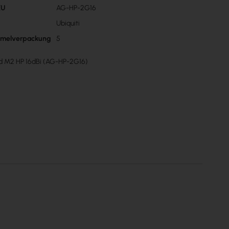
KU
AG-HP-2G16
n
Ubiquiti
mmelverpackung
5
rid M2 HP 16dBi (AG-HP-2G16)