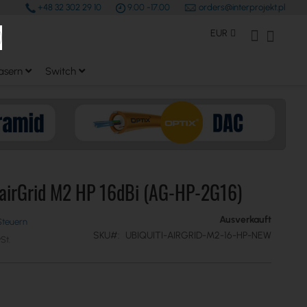
+48 32 302 29 10
9.00 -17.00
orders@interprojekt.pl
earch
Währung
Mein Konto
Mein W
EUR
asern
Switch
 airGrid M2 HP 16dBi (AG-HP-2G16)
Ausverkauft
SKU
UBIQUITI-AIRGRID-M2-16-HP-NEW