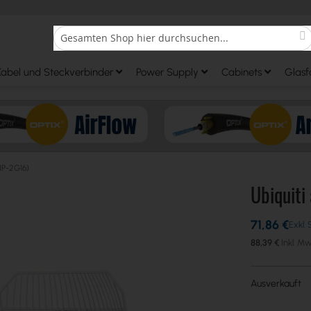
S
Search
Kabel und Steckverbinder
Power Supply
Cabinets
Glasf
HP-2G16)
Ubiquiti
71,86 €
88,39 €
Ausverkauft