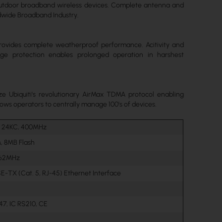
f outdoor broadband wireless devices. Complete antenna and
ldwide Broadband Industry.
 provides complete weatherproof performance. Acitivity and
rge protection enables prolonged operation in harshest
e Ubiquiti's revolutionary AirMax TDMA protocol enabling
lows operators to centrally manage 100's of devices.
S 24KC, 400MHz
 8MB Flash
62MHz
SE-TX (Cat. 5, RJ-45) Ethernet Interface
47, IC RS210, CE