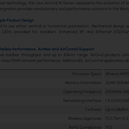
Feed technology, the new AirGrid M Series represents the evolution o
tergration provides revolutionary cost/performance solutions to the Wor
ple Product Design
 to use either vertical or horizontal polarization. Mechanical design
h LED's provided for installers. Enhanced RF and Ethernet ESD/Su
ireless Performance, AirMax and AirControl Support
al outdoor throughput and up to 30km+ range. AirGrid products utiliz
er-class PtMP network performance. Additionally, AirControl application al
Processor Specs
Atheros MIP
Memory Information
32MB SDRAM,
Operating Frequency
2412MHz-24
Networking Interface
1 X 10/100 BA
Tx Power
Up to 28dBm
Wireless Approvals
FCC Part 15.2
RoHS Compliance
YES