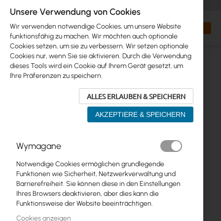
+48 32 302 29 10
orders@interprojekt.pl
Unsere Verwendung von Cookies
Währung
Search
Mein W
Wir verwenden notwendige Cookies, um unsere Website
funktionsfähig zu machen. Wir möchten auch optionale
Cookies setzen, um sie zu verbessern. Wir setzen optionale
Cookies nur, wenn Sie sie aktivieren. Durch die Verwendung
dieses Tools wird ein Cookie auf Ihrem Gerät gesetzt, um
Ihre Präferenzen zu speichern.
ALLES ERLAUBEN & SPEICHERN
AKZEPTIERE & SPEICHERN
Zum
Wymagane
Ende
der
Notwendige Cookies ermöglichen grundlegende
Bildgalerie
Funktionen wie Sicherheit, Netzwerkverwaltung und
springen
Barrierefreiheit. Sie können diese in den Einstellungen
Ihres Browsers deaktivieren, aber dies kann die
Funktionsweise der Website beeinträchtigen.
Cookies anzeigen