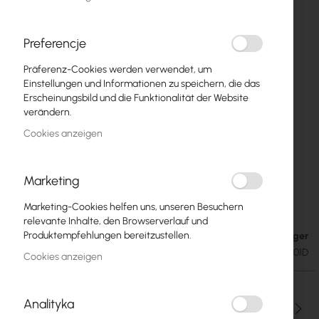
Preferencje
Präferenz-Cookies werden verwendet, um
Einstellungen und Informationen zu speichern, die das
Erscheinungsbild und die Funktionalität der Website
verändern.
Cookies anzeigen
Marketing
OPTIC 25G SFP28 850nm 100m DDM
Zum
Anfang
Transceiver - 1pc
Marketing-Cookies helfen uns, unseren Besuchern
der
relevante Inhalte, den Browserverlauf und
Bildgalerie
Produktempfehlungen bereitzustellen.
Auf Lager
16,65 €
springen
20,48 €
SKU
OPTIC-XS+85LC01D
Cookies anzeigen
Analityka
Menge