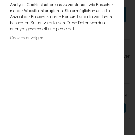
Analyse-Cookies helfen uns zu verstehen, wie Besucher
mit der Website interagieren. Sie ermöglichen uns, die
IN DEN WARENKORB
Anzahl der Besucher, deren Herkunft und die von ihnen
besuchten Seiten zu erfassen. Diese Daten werden
anonym gesammelt und gemeldet.
Cookies anzeigen
Mehr
Optic
Informationen
1 szt. Moduł OPTIC 25G SFP28 850nm 100m DDM Transceiver.
Prędkość transmisji 25Gb/s
Zubehör und Ergänzungen:
Mikrotik CCR2004-1G-12S+2XS
399,15 €
Einzelheiten
Mehr Informationen