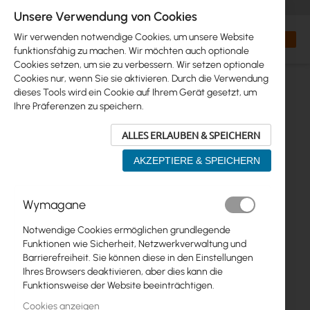
+48 32 302 29 10
orders@interprojekt.pl
Unsere Verwendung von Cookies
Währung
Search
Mein W
Wir verwenden notwendige Cookies, um unsere Website
funktionsfähig zu machen. Wir möchten auch optionale
Cookies setzen, um sie zu verbessern. Wir setzen optionale
Cookies nur, wenn Sie sie aktivieren. Durch die Verwendung
dieses Tools wird ein Cookie auf Ihrem Gerät gesetzt, um
Ihre Präferenzen zu speichern.
ALLES ERLAUBEN & SPEICHERN
AKZEPTIERE & SPEICHERN
Zum
Wymagane
Ende
der
Notwendige Cookies ermöglichen grundlegende
Bildgalerie
Funktionen wie Sicherheit, Netzwerkverwaltung und
springen
Barrierefreiheit. Sie können diese in den Einstellungen
Ihres Browsers deaktivieren, aber dies kann die
Funktionsweise der Website beeinträchtigen.
Cookies anzeigen