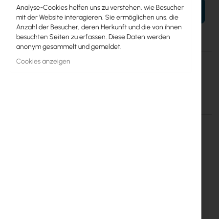
Analyse-Cookies helfen uns zu verstehen, wie Besucher
IN DEN WARENKORB
mit der Website interagieren. Sie ermöglichen uns, die
Anzahl der Besucher, deren Herkunft und die von ihnen
besuchten Seiten zu erfassen. Diese Daten werden
anonym gesammelt und gemeldet.
Mehr
Inter Projekt S.A.
Cookies anzeigen
Informationen
Hose clamp 46 - 70
Einzelheiten
Mehr Informationen
Hose clamp 46 - 70 mm