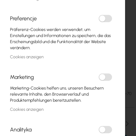
Preferencje
Präferenz-Cookies werden verwendet, um
Einstellungen und Informationen zu speichern, die das
Erscheinungsbild und die Funktionalität der Website
verändern.
Cookies anzeigen
Marketing
Hose clamp 46 - 70
Zum
Anfang
Marketing-Cookies helfen uns, unseren Besuchern
der
0,87 €
SKU
OBEJMA-DCG-46-70
relevante Inhalte, den Browserverlauf und
Bildgalerie
1,07 €
Produktempfehlungen bereitzustellen.
springen
Cookies anzeigen
Menge
Analityka