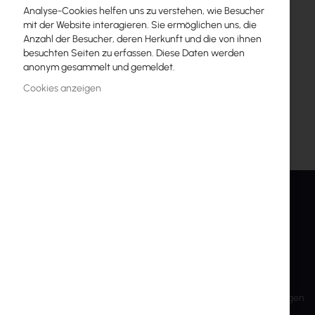
Mehr
Mikrotik
Analyse-Cookies helfen uns zu verstehen, wie Besucher
Informationen
mit der Website interagieren. Sie ermöglichen uns, die
Mikrotikls SIA
Anzahl der Besucher, deren Herkunft und die von ihnen
Unijas iela 2, LV-1039 Riga, Latvia
besuchten Seiten zu erfassen. Diese Daten werden
support@mikrotik.com
anonym gesammelt und gemeldet.
Cookies anzeigen
INTER PROJEKT
SERVICE
About Us
Mein Konto
Kontaktinformationen
Konto anlegen
Bankkonten
Versand und Rücksendungen