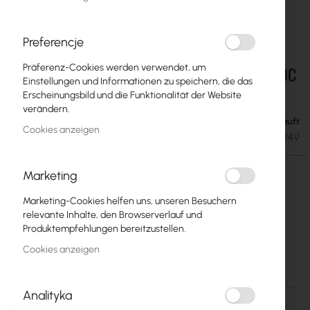
Preferencje
Präferenz-Cookies werden verwendet, um
Mikrotik RouterBoard :: 230V AC, 24V/0.8A DC
Zum
Einstellungen und Informationen zu speichern, die das
Anfang
- Power Supply for RouterBoard
Erscheinungsbild und die Funktionalität der Website
der
verändern.
Bildgalerie
Ausverkauft
5,53 €
springen
Cookies anzeigen
6,80 €
SKU
RTB-ZAS-24V
Ausverkauft
Marketing
Marketing-Cookies helfen uns, unseren Besuchern
Mehr
Mikrotik
relevante Inhalte, den Browserverlauf und
Informationen
Produktempfehlungen bereitzustellen.
RouterBoard zasilacz 24V 800mA, dla płyt RouterBoard
Cookies anzeigen
Mehr Informationen
Analityka