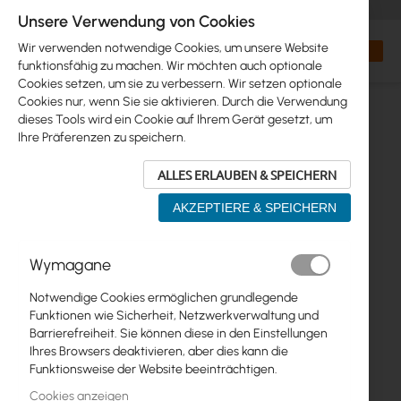
+48 32 302 29 10
orders@interprojekt.pl
Unsere Verwendung von Cookies
Währung
Search
Mein W
Wir verwenden notwendige Cookies, um unsere Website
funktionsfähig zu machen. Wir möchten auch optionale
Cookies setzen, um sie zu verbessern. Wir setzen optionale
Cookies nur, wenn Sie sie aktivieren. Durch die Verwendung
dieses Tools wird ein Cookie auf Ihrem Gerät gesetzt, um
Ihre Präferenzen zu speichern.
ALLES ERLAUBEN & SPEICHERN
AKZEPTIERE & SPEICHERN
Zum
Wymagane
Ende
der
Notwendige Cookies ermöglichen grundlegende
Bildgalerie
Funktionen wie Sicherheit, Netzwerkverwaltung und
springen
Barrierefreiheit. Sie können diese in den Einstellungen
Ihres Browsers deaktivieren, aber dies kann die
Funktionsweise der Website beeinträchtigen.
Cookies anzeigen