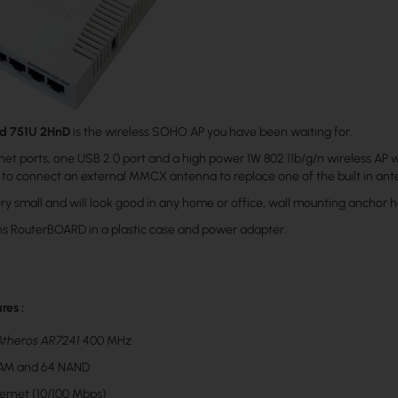
rd 751U 2HnD
is the wireless SOHO AP you have been waiting for.
rnet ports, one USB 2.0 port and a high power 1W 802.11b/g/n wireless AP w
ble to connect an external MMCX antenna to replace one of the built in an
ery small and will look good in any home or office, wall mounting anchor h
s RouterBOARD in a plastic case and power adapter.
res :
Atheros AR7241
400 MHz
AM and 64 NAND
hernet (10/100 Mbps)