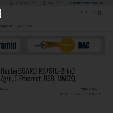
+48 32 302 29 10
9.00 -17.00
orders@interprojekt.pl
earch
Währung
Mein Konto
Mein W
EUR
asern
Switch
k RouterBOARD RB751U-2HnD
/g/n, 5 Ethernet, USB, MMCX)
Ausverkauft
SKU
RTB-RB751U-2HND