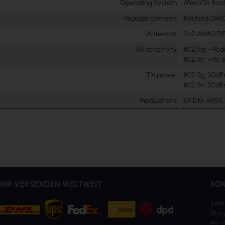
Operating System
MikroTik Rou
Package contains
RouterBOARD 
Antennas
2x2 MIMO PIF
RX sensitivity
802.11g: ~96
802.11n: ~9
TX power
802.11g: 30
802.11n: 30
Modulations
OFDM: BPSK,
WIR VERSENDEN WELTWEIT
KON
Inter
Wycz
44-1