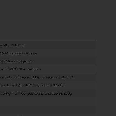
241 400MHz CPU
DRAM onboard memory
d NAND storage chip
dent 10/100 Ethernet ports
ctivity, 5 Ethernet LEDs, wireless activity LED
C on Ether1 (Non 802.3af). Jack: 8-30V DC
. Weight without packaging and cables: 230g