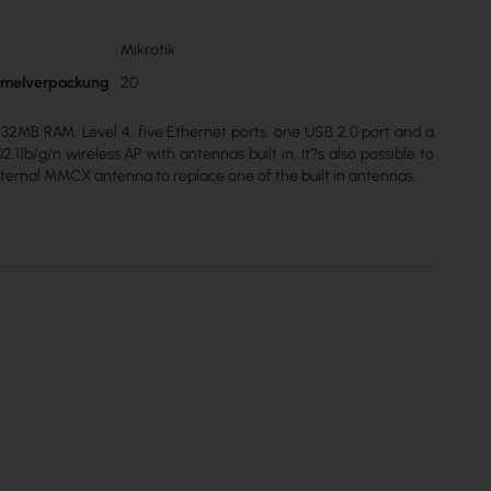
Mikrotik
n
mmelverpackung
20
2MB RAM, Level 4, five Ethernet ports, one USB 2.0 port and a
.11b/g/n wireless AP with antennas built in. It?s also possible to
ternal MMCX antenna to replace one of the built in antennas.