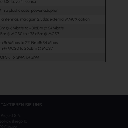
terOS, Level4 license
in a plastic case, power adapter
 antennas, max gain 2.5dBi; external MMCX option
dBm @ 6Mbit/s to ~81dBm @ 54Mbit/s
6 dBm @ MCS0 to ~78 dBm @ MCS7
dBm @ 6Mbps to 27dBm @ 54 Mbps
dBm @ MCS0 to 26dBm @ MCS7
 QPSK, 16 QAM, 64QAM
TAKTIEREN SIE UNS
 Projekt S.A.
ółkowskiego 10
09 Gliwice