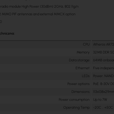
 radio module High Power (30dBm) 2GHz, 802.11g/n
x2 MIMO PIF antennas and external MMCX option
.0
chniczna:
CPU
Atheros AR7
Memory
32MB DDR S
Data storage
64MB onboar
Ethernet
Five indepen
LEDs
Power, NAND a
Power options
PoE: 8-30V D
Dimensions
113x138x29mm
Power consumption
Up to 7W
Operating Temp
-20C .. +50C