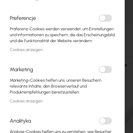
Glasfasern
Switch
Preferencje
Zum
Präferenz-Cookies werden verwendet, um Einstellungen
Zugangspunkte
Anfang
und Informationen zu speichern, die das Erscheinungsbild
der
und die Funktionalität der Website verändern.
Koaxialkabel
Bildgalerie
Cookies anzeigen
springen
Power Supply
Einzelheiten
Cabinets
Marketing
GPON
Marketing-Cookies helfen uns, unseren Besuchern
relevante Inhalte, den Browserverlauf und
LAN-Kabel
Produktempfehlungen bereitzustellen.
Cookies anzeigen
LAN-Router
LTE/5G-Router
Analityka
Medienkonverter
Analyse-Cookies helfen uns zu verstehen, wie Besucher