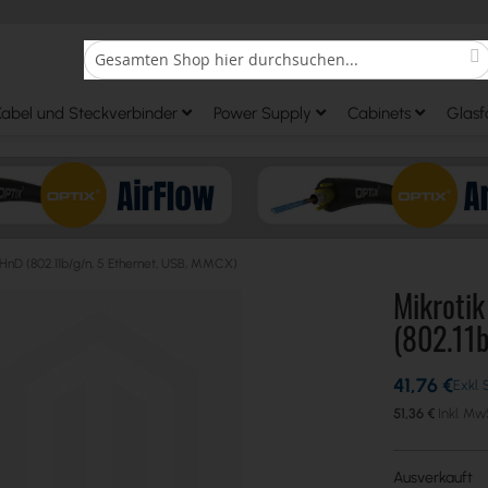
S
Search
Kabel und Steckverbinder
Power Supply
Cabinets
Glasf
nD (802.11b/g/n, 5 Ethernet, USB, MMCX)
Mikroti
(802.11b
41,76 €
51,36 €
Ausverkauft