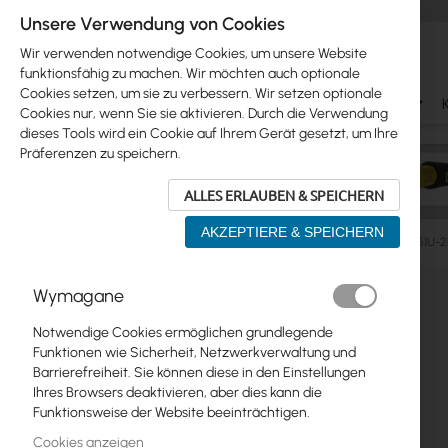
Unsere Verwendung von Cookies
Wir verwenden notwendige Cookies, um unsere Website
funktionsfähig zu machen. Wir möchten auch optionale
Cookies setzen, um sie zu verbessern. Wir setzen optionale
Ubiquiti
Mikrotik
WiFi & SOHO
Antennas
Cookies nur, wenn Sie sie aktivieren. Durch die Verwendung
dieses Tools wird ein Cookie auf Ihrem Gerät gesetzt, um Ihre
Präferenzen zu speichern.
ALLES ERLAUBEN & SPEICHERN
AKZEPTIERE & SPEICHERN
Manufacturers
Mikrotik
Mikrotik RouterBOARD RB751U-2H
Zum
Wymagane
Skip
Ende
Ubiquiti
to
der
Notwendige Cookies ermöglichen grundlegende
product
Bildgalerie
Mikrotik
Funktionen wie Sicherheit, Netzwerkverwaltung und
list
springen
Barrierefreiheit. Sie können diese in den Einstellungen
WiFi & SOHO
Ihres Browsers deaktivieren, aber dies kann die
Funktionsweise der Website beeinträchtigen.
Antennas
Cookies anzeigen